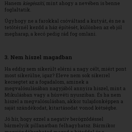
Hanem
kiegészíti
, mint ahogy a nevében is benne
foglaltatik.
Úgyhogy ne a farokkal csóváltasd a kutyát, és ne a
tetőtérnél kezdd a ház építését, különben az eb jól
megharap, a kecó pedig rád fog omlani.
3. Nem hiszel magadban
Ha eddig sem sikerült elérni a nagy célt, miért pont
most sikerülne, igaz? Eleve nem sok sikerrel
kecsegtet az a fogadalom, aminek a
megvalósulásában nagyjából annyira hiszel, mint a
Mikulásban vagy a húsvéti nyusziban. És ha nem
hiszel a megvalósulásban, akkor tulajdonképpen a
saját szándékodat, kitartásodat vonod kétségbe.
Jó hír, hogy ezzel a negatív berögződéssel
bármelyik pillanatban felhagyhatsz. Bármikor
megajándékozhatod magad a hiteddel és a