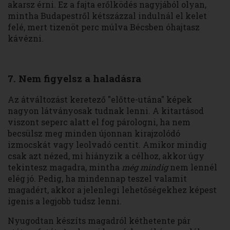
akarsz érni. Ez a fajta erőlködés nagyjából olyan,
mintha Budapestről kétszázzal indulnál el kelet
felé, mert tizenöt perc múlva Bécsben óhajtasz
kávézni.
7. Nem figyelsz a haladásra
Az átváltozást keretező "előtte-utána" képek
nagyon látványosak tudnak lenni. A kitartásod
viszont seperc alatt el fog párologni, ha nem
becsülsz meg minden újonnan kirajzolódó
izmocskát vagy leolvadó centit. Amikor mindig
csak azt nézed, mi hiányzik a célhoz, akkor úgy
tekintesz magadra, mintha
még mindig
nem lennél
elég jó. Pedig, ha mindennap teszel valamit
magadért, akkor a jelenlegi lehetőségekhez képest
igenis a legjobb tudsz lenni.
Nyugodtan készíts magadról kéthetente pár