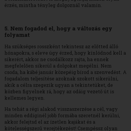
érzés, mintha tényleg dolgoznál valamin.
5. Nem fogadod el, hogy a változás egy
folyamat
Ha szükséges rosszként tekintesz az előtted álló
hónapokra, s eleve úgy érzed, hogy kínlódnod kell a
sikerért, akkor ne csodálkozz rajta, ha ennek
megfelelően sikerül a dolgokat megélni. Nem
csoda, ha kábé január közepéig bírod a szenvedést. A
fogadalom teljesítése azoknak szokott sikerülni,
akik a célra szegezik ugyan a tekintetüket, de
közben figyelnek rá, hogy az odáig vezető út is
kellemes legyen.
Ha tehát a régi alakod visszaszerzése a cél, vagy
minden eddiginél jobb formába szeretnél kerülni,
akkor felejtsd el az ízetlen kajákat és a
kötelességszerű verejtékezést! Csempéssz olyan