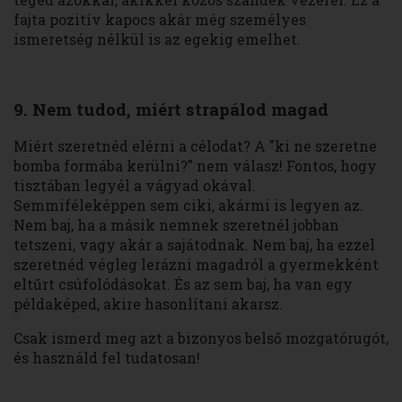
fajta pozitív kapocs akár még személyes
ismeretség nélkül is az egekig emelhet.
9. Nem tudod, miért strapálod magad
Miért szeretnéd elérni a célodat? A "ki ne szeretne
bomba formába kerülni?" nem válasz! Fontos, hogy
tisztában legyél a vágyad okával.
Semmiféleképpen sem ciki, akármi is legyen az.
Nem baj, ha a másik nemnek szeretnél jobban
tetszeni, vagy akár a sajátodnak. Nem baj, ha ezzel
szeretnéd végleg lerázni magadról a gyermekként
eltűrt csúfolódásokat. És az sem baj, ha van egy
példaképed, akire hasonlítani akarsz.
Csak ismerd meg azt a bizonyos belső mozgatórugót,
és használd fel tudatosan!