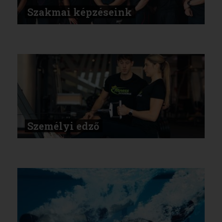
Szakmai képzéseink
Személyi edző