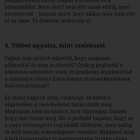
bizalmaddal. Nem azért nem jött össze eddig, mert
elrontottad – hanem azért, mert akkor még nem jött
el az ideje. Te döntesz, mikor jön el.
4. Többet agyalsz, mint cselekszel
Fejben már annyit edzettél, hogy alaposan
elfáradtál és meg is éheztél? Órákig gugliztál a
tökéletes edzésterv után, és gondosan kiszámoltad
a számodra ideális diéta összes mintaétkezésének
kalóriatartalmát?
Ez mind nagyon szép, csakhogy az embert
alapvetően a cselekedetei határozzák meg.
Magyarán nem az számít, min töprengsz, hanem
hogy mit teszel meg. Ne is próbáld tagadni, hogy ez
a nagy tervezgetés leginkább időhúzás, mert addig
se kell semmi érdemlegeset csinálni. Ráadásul még
a lelkiismeretedet is megnyugtatja, hiszen olyan