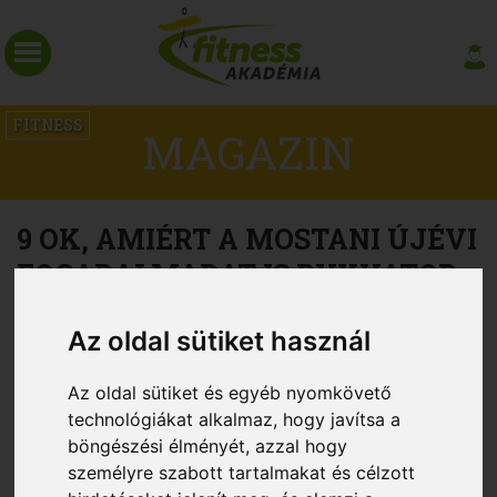
FITNESS
MAGAZIN
9 OK, AMIÉRT A MOSTANI ÚJÉVI
FOGADALMADAT IS BUKHATOD
Az oldal sütiket használ
Az oldal sütiket és egyéb nyomkövető
technológiákat alkalmaz, hogy javítsa a
böngészési élményét, azzal hogy
személyre szabott tartalmakat és célzott