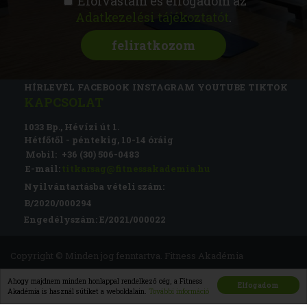
Elolvastam és elfogadom az
Adatkezelési tájékoztatót
.
FITNESS AKADÉMIA
KÉPZÉSEK
RÓLUNK
MAGAZIN
CSATLAKOZZ
HÍRLEVÉL
FACEBOOK
INSTAGRAM
YOUTUBE
TIKTOK
KAPCSOLAT
1033 Bp., Hévízi út 1.
Hétfőtől - péntekig, 10-14 óráig
Mobil:
+36 (30) 506-0483
E-mail:
titkarsag@fitnessakademia.hu
Nyilvántartásba vételi szám:
B/2020/000294
Engedélyszám: E/2021/000022
Copyright © Minden jog fenntartva. Fitness Akadémia
Impresszum
Adatvédelem
Felhasználási feltételek
Ahogy majdnem minden honlappal rendelkező cég, a Fitness
Elfogadom
Akadémia is használ sütiket a weboldalain.
További információ
ÁSZF