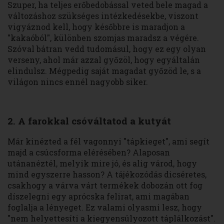
Szuper, ha teljes erőbedobással veted bele magad a
változáshoz szükséges intézkedésekbe, viszont
vigyáznod kell, hogy későbbre is maradjon a
"kakaóból", különben szomjas maradsz a végére.
Szóval bátran vedd tudomásul, hogy ez egy olyan
verseny, ahol már azzal győzöl, hogy egyáltalán
elindulsz. Mégpedig saját magadat győzöd le, s a
világon nincs ennél nagyobb siker.
2. A farokkal csóváltatod a kutyát
Már kinézted a fél vagonnyi "tápkieget", ami segít
majd a csúcsforma elérésében? Alaposan
utánanéztél, melyik mire jó, és alig várod, hogy
mind egyszerre hasson? A tájékozódás dicséretes,
csakhogy a várva várt termékek dobozán ott fog
díszelegni egy aprócska felirat, ami magában
foglalja a lényeget. Ez valami olyasmi lesz, hogy
"nem helyettesíti a kiegyensúlyozott táplálkozást".