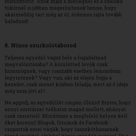
státuszfotót. Azok majd a mérlegnél és a csalóka
tükörnél is jobban megerősítenek benne, hogy
akármeddig tart még az út, érdemes rajta tovább
haladnod!
8. Nincs szurkolótáborod
Teljesen egyedül vágsz bele a fogadalmad
megvalósításába? A körülötted lévők csak
hümmögnek, vagy rosszabb esetben lemondóan
legyintenek? Vagy van, aki az elején fogja a
kezedet, csak menet közben feladja, mert az ő ideje
még nem jött el?
Ne aggódj, az egyedüllét csupán illúzió! Biztos, hogy
annyi sorstársat tudhatsz magad mellett, ahányat
csak szeretnél. Mindössze a megfelelő helyen kell
őket keresni! Blogok, fórumok és Facebook-
csoportok ezrei várják, hogy összeköthessenek
téged azokkal, akikkel közös szándék vezérel. Ez a