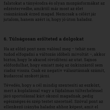
falatokat a tányérodra és olyan mozgásformákat az
edzéstervedbe, amiktől már most az élet
császárának érzed magad. Nemcsak a célért jár
jutalom, hanem azért is, hogy jó úton haladsz.
6. Túlságosan erőlteted a dolgokat
Ha az előző pont nem valósul meg – tehát nem
tudod elfogadni a változás időbeli mivoltát –, akkor
biztos, hogy le akarod rövidíteni az utat. Sajnos
előfordulhat, hogy emiatt még az önkínzástól sem
riadsz vissza. Csak ez negatív választásnak számít,
kudarccal szokott járni.
Tévedés, hogy a cél mindig szentesíti az eszközt,
mert a koplalással vagy a fájdalmas túlterheléssel
járó sportolással kárt okozol magadnak, pedig
egészséges és szép testet szeretnél. Szóval pont az
ellenkező irányba haladsz ahhoz képest, amit el