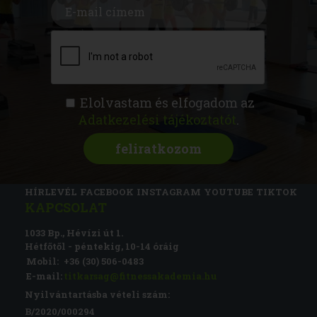
Elolvastam és elfogadom az
Adatkezelési tájékoztatót
.
FITNESS AKADÉMIA
KÉPZÉSEK
RÓLUNK
MAGAZIN
CSATLAKOZZ
HÍRLEVÉL
FACEBOOK
INSTAGRAM
YOUTUBE
TIKTOK
KAPCSOLAT
1033 Bp., Hévízi út 1.
Hétfőtől - péntekig, 10-14 óráig
Mobil:
+36 (30) 506-0483
E-mail:
titkarsag@fitnessakademia.hu
Nyilvántartásba vételi szám:
B/2020/000294