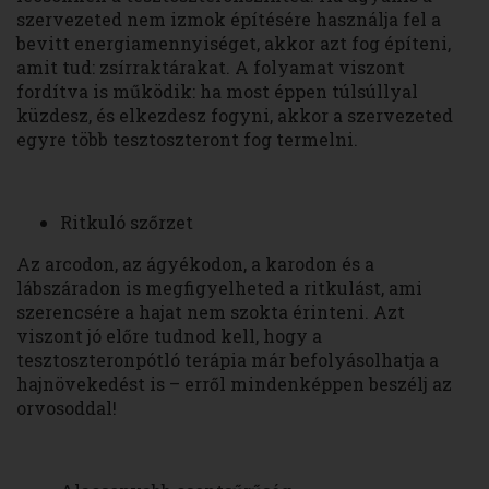
szervezeted nem izmok építésére használja fel a
bevitt energiamennyiséget, akkor azt fog építeni,
amit tud: zsírraktárakat. A folyamat viszont
fordítva is működik: ha most éppen túlsúllyal
küzdesz, és elkezdesz fogyni, akkor a szervezeted
egyre több tesztoszteront fog termelni.
Ritkuló szőrzet
Az arcodon, az ágyékodon, a karodon és a
lábszáradon is megfigyelheted a ritkulást, ami
szerencsére a hajat nem szokta érinteni. Azt
viszont jó előre tudnod kell, hogy a
tesztoszteronpótló terápia már befolyásolhatja a
hajnövekedést is – erről mindenképpen beszélj az
orvosoddal!