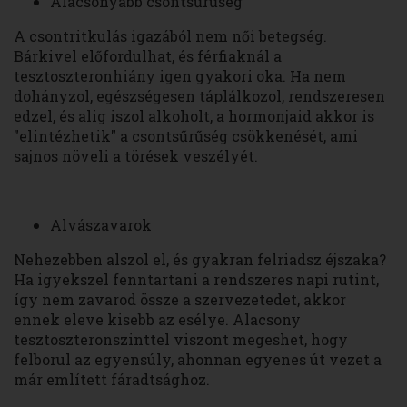
Alacsonyabb csontsűrűség
A csontritkulás igazából nem női betegség.
Bárkivel előfordulhat, és férfiaknál a
tesztoszteronhiány igen gyakori oka. Ha nem
dohányzol, egészségesen táplálkozol, rendszeresen
edzel, és alig iszol alkoholt, a hormonjaid akkor is
"elintézhetik" a csontsűrűség csökkenését, ami
sajnos növeli a törések veszélyét.
Alvászavarok
Nehezebben alszol el, és gyakran felriadsz éjszaka?
Ha igyekszel fenntartani a rendszeres napi rutint,
így nem zavarod össze a szervezetedet, akkor
ennek eleve kisebb az esélye. Alacsony
tesztoszteronszinttel viszont megeshet, hogy
felborul az egyensúly, ahonnan egyenes út vezet a
már említett fáradtsághoz.