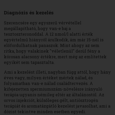
Diagnózis és kezelés
Szerencsére egy egyszerű vérvétellel
megállapítható, hogy van-e baj a
tesztoszteronoddal. A 12 nmol/l alatti érték
egyértelmű hiányról árulkodik, ám már 15-nél is
előfordulhatnak panaszok. Mint ahogy az sem
ritka, hogy valakinek "véletlenül" derül fény a
kórosan alacsony értékre, mert még az említettek
egyikét sem tapasztalta.
Ami a kezelést illeti, nagyban függ attól, hogy hány
éves vagy, milyen értéket mértek nálad, és
folyamatban van-e nálad családtervezés. A
kifejezetten spermiumszám-növelésre irányuló
terápia ugyanis némileg eltér az általánostól. Az
orvos injekciót, külsőleges gélt, antiösztrogén
terápiát és aromatázgátló kezelést javasolhat, ami a
dózist tekintve minden esetben egyedi.