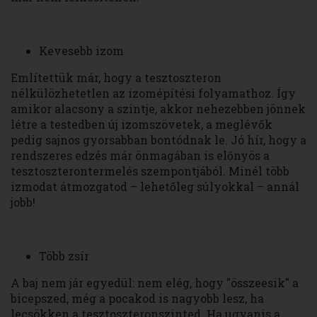
Kevesebb izom
Említettük már, hogy a tesztoszteron
nélkülözhetetlen az izomépítési folyamathoz. Így
amikor alacsony a szintje, akkor nehezebben jönnek
létre a testedben új izomszövetek, a meglévők
pedig sajnos gyorsabban bontódnak le. Jó hír, hogy a
rendszeres edzés már önmagában is előnyös a
tesztoszterontermelés szempontjából. Minél több
izmodat átmozgatod – lehetőleg súlyokkal – annál
jobb!
Több zsír
A baj nem jár egyedül: nem elég, hogy "összeesik" a
bicepszed, még a pocakod is nagyobb lesz, ha
lecsökken a tesztoszteronszinted. Ha ugyanis a