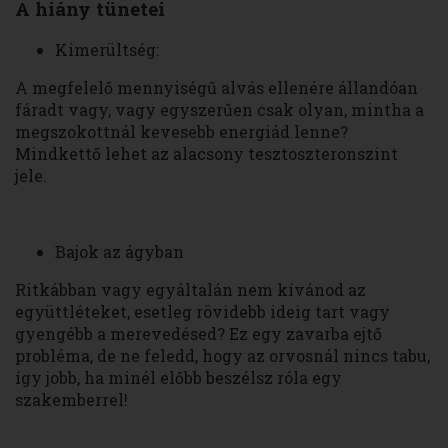
A hiány tünetei
Kimerültség:
A megfelelő mennyiségű alvás ellenére állandóan
fáradt vagy, vagy egyszerűen csak olyan, mintha a
megszokottnál kevesebb energiád lenne?
Mindkettő lehet az alacsony tesztoszteronszint
jele.
Bajok az ágyban
Ritkábban vagy egyáltalán nem kívánod az
együttléteket, esetleg rövidebb ideig tart vagy
gyengébb a merevedésed? Ez egy zavarba ejtő
probléma, de ne feledd, hogy az orvosnál nincs tabu,
így jobb, ha minél előbb beszélsz róla egy
szakemberrel!