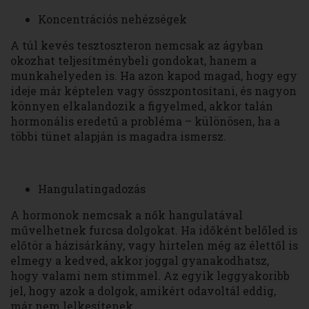
Koncentrációs nehézségek
A túl kevés tesztoszteron nemcsak az ágyban
okozhat teljesítménybeli gondokat, hanem a
munkahelyeden is. Ha azon kapod magad, hogy egy
ideje már képtelen vagy összpontosítani, és nagyon
könnyen elkalandozik a figyelmed, akkor talán
hormonális eredetű a probléma – különösen, ha a
többi tünet alapján is magadra ismersz.
Hangulatingadozás
A hormonok nemcsak a nők hangulatával
művelhetnek furcsa dolgokat. Ha időként belőled is
előtör a házisárkány, vagy hirtelen még az élettől is
elmegy a kedved, akkor joggal gyanakodhatsz,
hogy valami nem stimmel. Az egyik leggyakoribb
jel, hogy azok a dolgok, amikért odavoltál eddig,
már nem lelkesítenek.