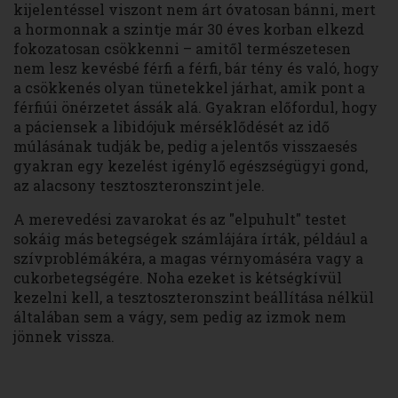
kijelentéssel viszont nem árt óvatosan bánni, mert
a hormonnak a szintje már 30 éves korban elkezd
fokozatosan csökkenni – amitől természetesen
nem lesz kevésbé férfi a férfi, bár tény és való, hogy
a csökkenés olyan tünetekkel járhat, amik pont a
férfiúi önérzetet ássák alá. Gyakran előfordul, hogy
a páciensek a libidójuk mérséklődését az idő
múlásának tudják be, pedig a jelentős visszaesés
gyakran egy kezelést igénylő egészségügyi gond,
az alacsony tesztoszteronszint jele.
A merevedési zavarokat és az "elpuhult" testet
sokáig más betegségek számlájára írták, például a
szívproblémákéra, a magas vérnyomáséra vagy a
cukorbetegségére. Noha ezeket is kétségkívül
kezelni kell, a tesztoszteronszint beállítása nélkül
általában sem a vágy, sem pedig az izmok nem
jönnek vissza.