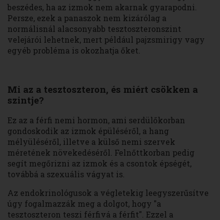
beszédes, ha az izmok nem akarnak gyarapodni.
Persze, ezek a panaszok nem kizárólag a
normálisnál alacsonyabb tesztoszteronszint
velejárói lehetnek, mert például pajzsmirigy vagy
egyéb probléma is okozhatja őket.
Mi az a tesztoszteron, és miért csökken a
szintje?
Ez az a férfi nemi hormon, ami serdülőkorban
gondoskodik az izmok épüléséről, a hang
mélyüléséről, illetve a külső nemi szervek
méretének növekedéséről. Felnőttkorban pedig
segít megőrizni az izmok és a csontok épségét,
továbbá a szexuális vágyat is.
Az endokrinológusok a végletekig leegyszerűsítve
úgy fogalmazzák meg a dolgot, hogy "a
tesztoszteron teszi férfivá a férfit". Ezzel a