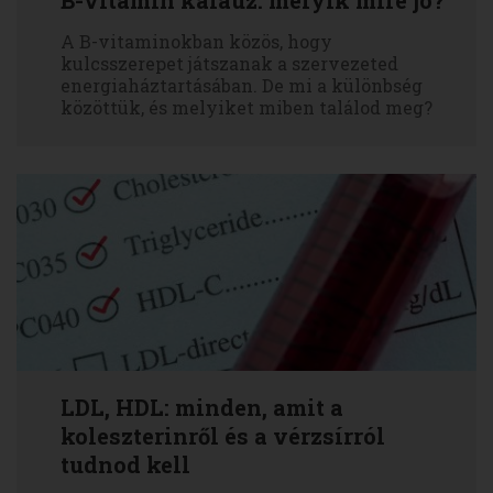
B-vitamin kalauz: melyik mire jó?
A B-vitaminokban közös, hogy
kulcsszerepet játszanak a szervezeted
energiaháztartásában. De mi a különbség
közöttük, és melyiket miben találod meg?
LDL, HDL: minden, amit a
koleszterinről és a vérzsírról
tudnod kell