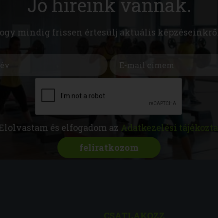
Jó híreink vannak.
hogy mindig frissen értesülj aktuális képzéseinkrő
Elolvastam és elfogadom az
Adatkezelési tájékozta
CSATLAKOZZ