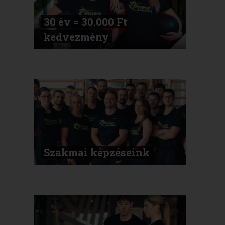
30 év = 30.000 Ft
kedvezmény
Szakmai képzéseink