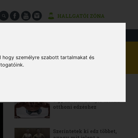
HALLGATÓI ZÓNA
SÉGEK
l hogy személyre szabott tartalmakat és
átogatóink.
LEGOLVASOTTABB
6 gyakorlat a teljes értékű
otthoni edzéshez
Szerintetek ki edz többet,
avagy mit jelent a