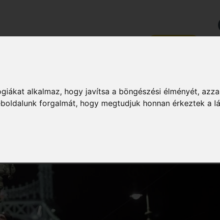
PZÉSEK
RÓLUNK
KAPCSOLAT
MAGAZIN
ZSÉG
DIÉTA & FOGYÁS
HÍREK & ÉRDEKES
MAGAZIN
giákat alkalmaz, hogy javítsa a böngészési élményét, azza
weboldalunk forgalmát, hogy megtudjuk honnan érkeztek a l
WORKOUT TRÉNER