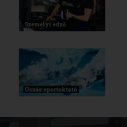
Személyi edző
Úszás sportoktató