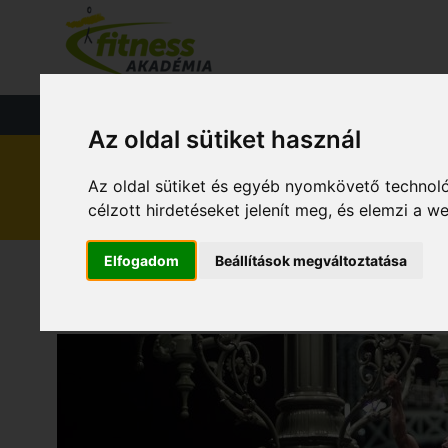
FŐOLDAL
KÉ
FITNESS
TÁPLÁLKOZÁS
EGÉS
Az oldal sütiket használ
Az oldal sütiket és egyéb nyomkövető technoló
célzott hirdetéseket jelenít meg, és elemzi a 
Elfogadom
Beállítások megváltoztatása
STATIC STREET 