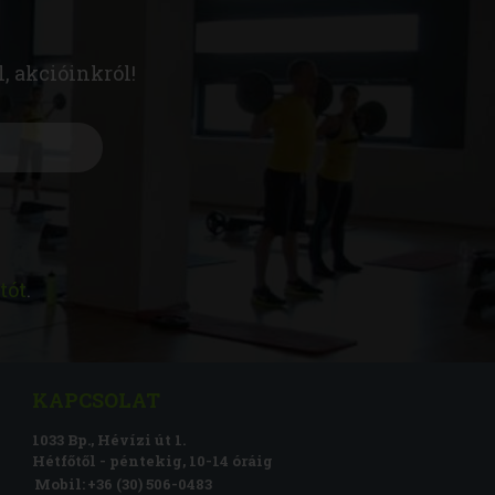
l, akcióinkról!
tót
.
KAPCSOLAT
1033 Bp., Hévízi út 1.
Hétfőtől - péntekig, 10-14 óráig
Mobil:
+36 (30) 506-0483