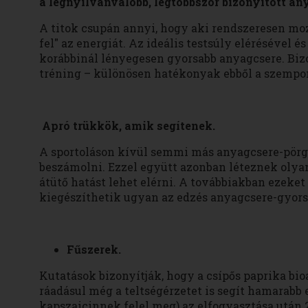
a legnyilvánvalóbb, legtöbbször bizonyított an
A titok csupán annyi, hogy aki rendszeresen moz
fel" az energiát. Az ideális testsúly elérésével 
korábbinál lényegesen gyorsabb anyagcsere. Biz
tréning – különösen hatékonyak ebből a szempo
Apró trükkök, amik segítenek.
A sportoláson kívül semmi más anyagcsere-pörg
beszámolni. Ezzel együtt azonban léteznek olya
átütő hatást lehet elérni. A továbbiakban ezeket
kiegészíthetik ugyan az edzés anyagcsere-gyors
Fűszerek.
Kutatások bizonyítják, hogy a csípős paprika bio
ráadásul még a teltségérzetet is segít hamarabb
kapszaicinnek felel meg) az elfogyasztása után