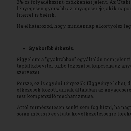
2%-os folyadékszint-csökkenést jelent. Az Uta
lényegesen gyorsabb az anyagcseréje, akik napont
literrel is beérik.
Ha elhatározod, hogy mindennap elkortyolsz legal
Gyakoribb étkezés.
Figyelem: a "gyakrabban" egyáltalán nem jelenti 
táplálékbevitel turbó fokozatba kapcsolja az any
szervezet.
Persze, ez is egyéni tényezők függvénye lehet, de
étkezések között, annak általában az anyagcseréj
test kompenzáló mechanizmusa.
Attól természetesen senki sem fog hízni, ha na
során mégis jó egyfajta következetességre törek