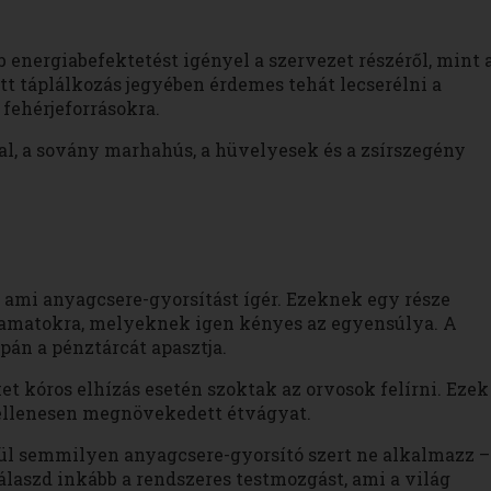
energiabefektetést igényel a szervezet részéről, mint 
t táplálkozás jegyében érdemes tehát lecserélni a
fehérjeforrásokra.
 hal, a sovány marhahús, a hüvelyesek és a zsírszegény
 ami anyagcsere-gyorsítást ígér. Ezeknek egy része
yamatokra, melyeknek igen kényes az egyensúlya. A
pán a pénztárcát apasztja.
 kóros elhízás esetén szoktak az orvosok felírni. Ezek
tellenesen megnövekedett étvágyat.
kül semmilyen anyagcsere-gyorsító szert ne alkalmazz –
álaszd inkább a rendszeres testmozgást, ami a világ