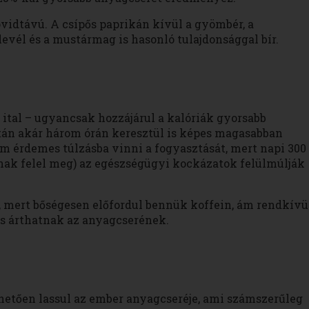
övidtávú. A csípős paprikán kívül a gyömbér, a
rlevél és a mustármag is hasonló tulajdonsággal bír.
 ital – ugyancsak hozzájárul a kalóriák gyorsabb
után akár három órán keresztül is képes magasabban
em érdemes túlzásba vinni a fogyasztását, mert napi 300
énak felel meg) az egészségügyi kockázatok felülmúlják
, mert bőségesen előfordul bennük koffein, ám rendkívü
s árthatnak az anyagcserének.
hetően lassul az ember anyagcseréje, ami számszerűleg