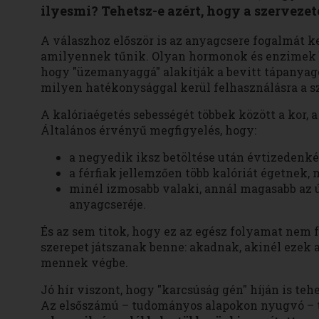
ilyesmi? Tehetsz-e azért, hogy a szerveze
A válaszhoz először is az anyagcsere fogalmát ke
amilyennek tűnik. Olyan hormonok és enzimek b
hogy "üzemanyaggá" alakítják a bevitt tápanyag
milyen hatékonysággal kerül felhasználásra a s
A kalóriaégetés sebességét többek között a kor, 
Általános érvényű megfigyelés, hogy:
a negyedik iksz betöltése után évtizedenké
a férfiak jellemzően több kalóriát égetnek, 
minél izmosabb valaki, annál magasabb az ú
anyagcseréje.
És az sem titok, hogy ez az egész folyamat nem f
szerepet játszanak benne: akadnak, akinél ezek
mennek végbe.
Jó hír viszont, hogy "karcsúság gén" híján is teh
Az elsőszámú – tudományos alapokon nyugvó – t