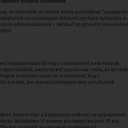
yagcsere-pörgető intézkedés.
og, az izmosabb, az izmok pedig gyorsabban "szippantjá
és megfelelő izomtömeggel elérhető egyfajta optimális, a
onyos edzésmódszerek – például az intenzív intervallu
ntból.
ető csodamódszerről vagy csodaszerről nem tudunk
n apró trükkök, amelyekkel ugyancsak valós, de kevésb
 fogjuk felsorolni azzal az intelemmel, hogy
ító hatását, ám semmiféleképpen sem pótolhatják.
aktív összetevője, a kapszaicin serkenti az anyagcserét,
 elérni. Mindössze 10 gramm pirospaprika (ami 30 mg
 25%-kal gyorsabb anyagcserét eredményez.