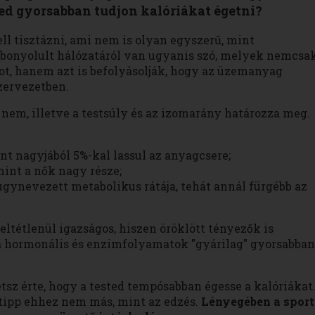
ted gyorsabban tudjon kalóriákat égetni?
ll tisztázni, ami nem is olyan egyszerű, mint
onyolult hálózatáról van ugyanis szó, melyek nemcsak
ot, hanem azt is befolyásolják, hogy az üzemanyag
zervezetben.
a nem, illetve a testsúly és az izomarány határozza meg.
nt nagyjából 5%-kal lassul az anyagcsere;
mint a nők nagy része;
gynevezett metabolikus rátája, tehát annál fürgébb az
eltétlenül igazságos, hiszen öröklött tényezők is
 a hormonális és enzimfolyamatok "gyárilag" gyorsabban
etsz érte, hogy a tested tempósabban égesse a kalóriákat
ipp ehhez nem más, mint az edzés.
Lényegében a sport