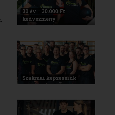
30 év = 30.000 Ft
kedvezmény
,
Szakmai képzéseink
.