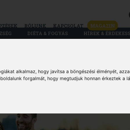
PZÉSEK
RÓLUNK
KAPCSOLAT
MAGAZIN
ZSÉG
DIÉTA & FOGYÁS
HÍREK & ÉRDEKES
MAGAZIN
giákat alkalmaz, hogy javítsa a böngészési élményét, azza
YAGCSERE-
weboldalunk forgalmát, hogy megtudjuk honnan érkeztek a l
G VAGY LÉTEZIK?