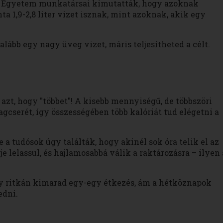
hi Egyetem munkatársai kimutatták, hogy azoknak
a 1,9-2,8 liter vizet isznak, mint azoknak, akik egy
ább egy nagy üveg vizet, máris teljesítheted a célt.
azt, hogy "többet"! A kisebb mennyiségű, de többszöri
agcserét, így összességében több kalóriát tud elégetni a
 a tudósok úgy találták, hogy akinél sok óra telik el az
e lelassul, és hajlamosabbá válik a raktározásra – ilyen 
gy ritkán kimarad egy-egy étkezés, ám a hétköznapok
edni.