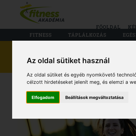
FŐOLDAL
KÉ
FITNESS
TÁPLÁLKOZÁS
EGÉS
Az oldal sütiket használ
DIÉTA ÉS FOGYÁS
Az oldal sütiket és egyéb nyomkövető technoló
TERMÉSZETES AN
célzott hirdetéseket jelenít meg, és elemzi a 
Elfogadom
Beállítások megváltoztatása
PÖRGETÉS: HUMBU