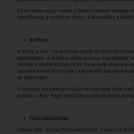
Ez az arány elég vonzó, a hatás viszont csupán r
szegfűszeg, a cayenne-i bors, a koriander, a babé
Koffein.
A kávé, a tea – és minden egyéb koffeintartalmú
égetéséhez. A koffein előnye, hogy fogyasztás 
tartani a metabolikus rátát. De ennek ellenére s
mg-os bevitel fölött (ami körülbelül három káv
az előnyöket.
Vigyázat! Az energiaitalok becsapósak lehetnek
magas cukor- vagy édesítőtartalmuk miatt mégi
Folyadékpótlás.
Sajnos már "enyhe folyadékhiány" esetén is mér