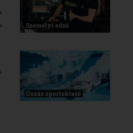
k
Személyi edző
m
é
Úszás sportoktató