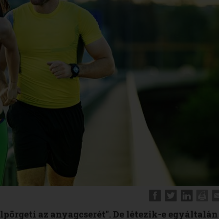
elpörgeti az anyagcserét". De létezik-e egyáltalán