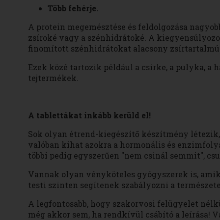
Több fehérje.
A protein megemésztése és feldolgozása nagyobb 
zsíroké vagy a szénhidrátoké. A kiegyensúlyozot
finomított szénhidrátokat alacsony zsírtartalmú 
Ezek közé tartozik például a csirke, a pulyka, a
tejtermékek.
A tablettákat inkább kerüld el!
Sok olyan étrend-kiegészítő készítmény létezik,
valóban kihat azokra a hormonális és enzimfol
többi pedig egyszerűen "nem csinál semmit", csu
Vannak olyan vényköteles gyógyszerek is, amiket
testi szinten segítenek szabályozni a természe
A legfontosabb, hogy szakorvosi felügyelet nél
még akkor sem, ha rendkívül csábító a leírása! V