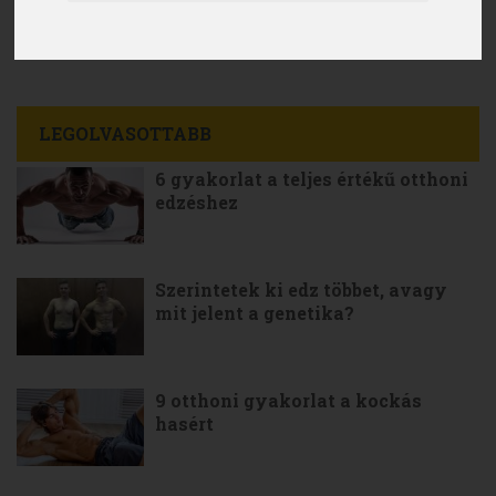
LEGOLVASOTTABB
6 gyakorlat a teljes értékű otthoni
edzéshez
Szerintetek ki edz többet, avagy
mit jelent a genetika?
9 otthoni gyakorlat a kockás
hasért