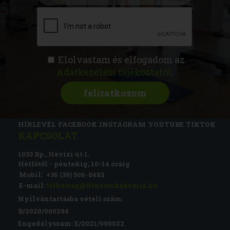
Elolvastam és elfogadom az
Adatkezelési tájékoztatót
.
FITNESS AKADÉMIA
KÉPZÉSEK
RÓLUNK
MAGAZIN
CSATLAKOZZ
HÍRLEVÉL
FACEBOOK
INSTAGRAM
YOUTUBE
TIKTOK
KAPCSOLAT
1033 Bp., Hévízi út 1.
Hétfőtől - péntekig, 10-14 óráig
Mobil:
+36 (30) 506-0483
E-mail:
titkarsag@fitnessakademia.hu
Nyilvántartásba vételi szám:
B/2020/000294
Engedélyszám: E/2021/000022