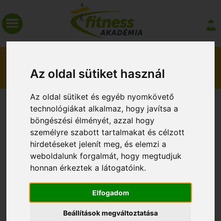
MAGAZIN
Az oldal sütiket használ
Az oldal sütiket és egyéb nyomkövető
CORE STIX INSTRUKTOR
technológiákat alkalmaz, hogy javítsa a
böngészési élményét, azzal hogy
személyre szabott tartalmakat és célzott
hirdetéseket jelenít meg, és elemzi a
weboldalunk forgalmát, hogy megtudjuk
honnan érkeztek a látogatóink.
2017. május 4.
Elfogadom
Következő képzés: 2018. november 17.
Beállítások megváltoztatása