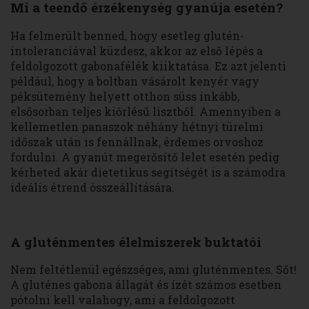
Mi a teendő érzékenység gyanúja esetén?
Ha felmerült benned, hogy esetleg glutén-
intoleranciával küzdesz, akkor az első lépés a
feldolgozott gabonafélék kiiktatása. Ez azt jelenti
például, hogy a boltban vásárolt kenyér vagy
péksütemény helyett otthon süss inkább,
elsősorban teljes kiőrlésű lisztből. Amennyiben a
kellemetlen panaszok néhány hétnyi türelmi
időszak után is fennállnak, érdemes orvoshoz
fordulni. A gyanút megerősítő lelet esetén pedig
kérheted akár dietetikus segítségét is a számodra
ideális étrend összeállítására.
A gluténmentes élelmiszerek buktatói
Nem feltétlenül egészséges, ami gluténmentes. Sőt!
A gluténes gabona állagát és ízét számos esetben
pótolni kell valahogy, ami a feldolgozott