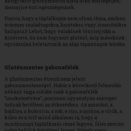
hétig) tartó gluténmentes diéta után mérlegeljen,
mennyire érzi egészségesnek.
Fontos, hogy a táplálkozás nem olyan téma, amiben
érdemes családtagokra, barátokra vagy ismerősökre
hallgatni! Lehet, hogy valakinek tényleg jobb a
közérzete, ha nem fogyaszt glutént, míg másoknak
egyszerűen beletartozik az alap tápanyagok körébe.
Gluténmentes gabonafélék
A gluténmentes étrend nem jelent
gabonamentességet. Habár a következő felsorolás
néhány tagja inkább csak a gabonafélék
"unokatestvére", pontosan ugyanolyan szerepet
tudnak betölteni az étkezésben. Az amaránt, a
hajdina, a kukorica, a zab, a rizs, a quinoa, a cirok, a
köles és a teff mind alkalmas rá, hogy a
mindennapi táplálkozás része legyen. Ízlés szerint
tudsz belőlük készíteni levest, főételt vagy