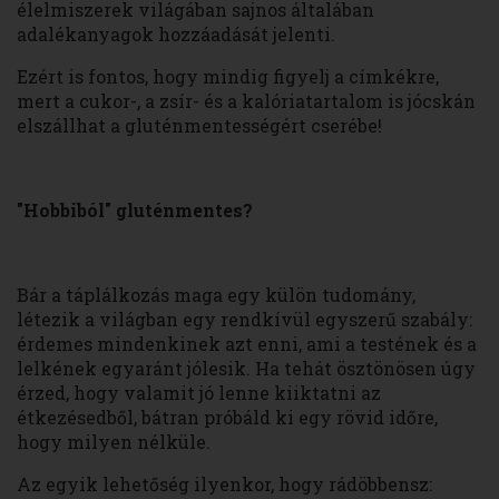
élelmiszerek világában sajnos általában
adalékanyagok hozzáadását jelenti.
Ezért is fontos, hogy mindig figyelj a címkékre,
mert a cukor-, a zsír- és a kalóriatartalom is jócskán
elszállhat a gluténmentességért cserébe!
"Hobbiból" gluténmentes?
Bár a táplálkozás maga egy külön tudomány,
létezik a világban egy rendkívül egyszerű szabály:
érdemes mindenkinek azt enni, ami a testének és a
lelkének egyaránt jólesik. Ha tehát ösztönösen úgy
érzed, hogy valamit jó lenne kiiktatni az
étkezésedből, bátran próbáld ki egy rövid időre,
hogy milyen nélküle.
Az egyik lehetőség ilyenkor, hogy rádöbbensz: