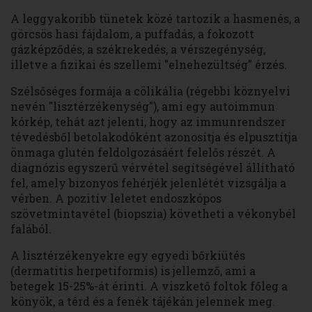
A leggyakoribb tünetek közé tartozik a hasmenés, a
görcsös hasi fájdalom, a puffadás, a fokozott
gázképződés, a székrekedés, a vérszegénység,
illetve a fizikai és szellemi "elnehezültség" érzés.
Szélsőséges formája a cölikália (régebbi köznyelvi
nevén "lisztérzékenység"), ami egy autoimmun
kórkép, tehát azt jelenti, hogy az immunrendszer
tévedésből betolakodóként azonosítja és elpusztítja
önmaga glutén feldolgozásáért felelős részét. A
diagnózis egyszerű vérvétel segítségével állítható
fel, amely bizonyos fehérjék jelenlétét vizsgálja a
vérben. A pozitív leletet endoszkópos
szövetmintavétel (biopszia) követheti a vékonybél
falából.
A lisztérzékenyekre egy egyedi bőrkiütés
(dermatitis herpetiformis) is jellemző, ami a
betegek 15-25%-át érinti. A viszkető foltok főleg a
könyök, a térd és a fenék tájékán jelennek meg.