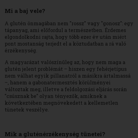
Mi a baj vele?
A glutén önmagában nem "rossz" vagy "gonosz": egy
tápanyag, ami előfordul a természetben. Érdemes
elgondolkodni rajta, hogy több ezer év után miért
pont mostanság terjedt el a köztudatban a rá való
érzékenység.
A magyarázat valószínűleg az, hogy nem maga a
glutén jelent problémát – hiszen egy fehérjetípus
nem válhat egyik pillanatról a másikra ártalmassá
–, hanem a gabonatermesztés körülményei
változtak meg, illetve a feldolgozási eljárás során
"csúsznak be" olyan tényezők, amiknek a
következtében megnövekedett a kellemetlen
tünetek veszélye.
Mik a gluténérzékenység tünetei?