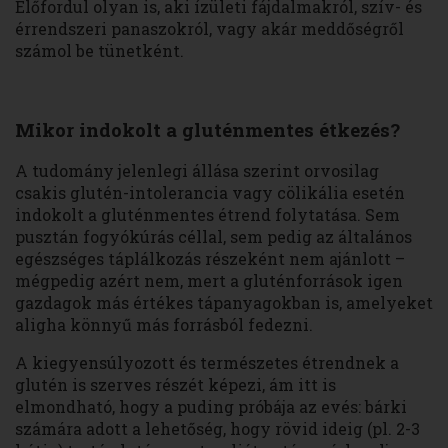
Előfordul olyan is, aki ízületi fájdalmakról, szív- és
érrendszeri panaszokról, vagy akár meddőségről
számol be tünetként.
Mikor indokolt a gluténmentes étkezés?
A tudomány jelenlegi állása szerint orvosilag
csakis glutén-intolerancia vagy cölikália esetén
indokolt a gluténmentes étrend folytatása. Sem
pusztán fogyókúrás céllal, sem pedig az általános
egészséges táplálkozás részeként nem ajánlott –
mégpedig azért nem, mert a gluténforrások igen
gazdagok más értékes tápanyagokban is, amelyeket
aligha könnyű más forrásból fedezni.
A kiegyensúlyozott és természetes étrendnek a
glutén is szerves részét képezi, ám itt is
elmondható, hogy a puding próbája az evés: bárki
számára adott a lehetőség, hogy rövid ideig (pl. 2-3