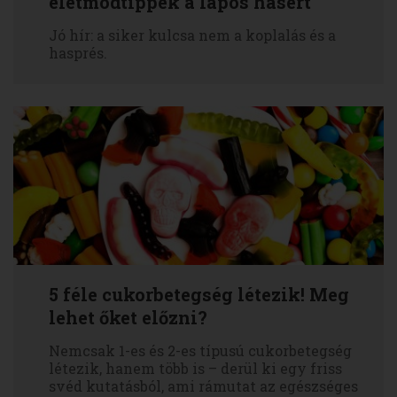
életmódtippek a lapos hasért
Jó hír: a siker kulcsa nem a koplalás és a
hasprés.
5 féle cukorbetegség létezik! Meg
lehet őket előzni?
Nemcsak 1-es és 2-es típusú cukorbetegség
létezik, hanem több is – derül ki egy friss
svéd kutatásból, ami rámutat az egészséges