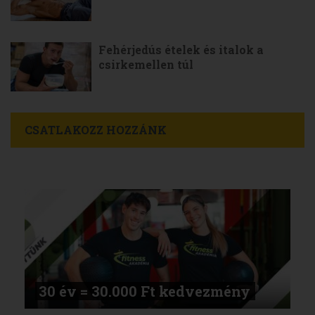
Fehérjedús ételek és italok a
csirkemellen túl
CSATLAKOZZ HOZZÁNK
30 év = 30.000 Ft kedvezmény