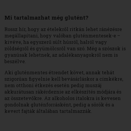
Mi tartalmazhat még glutént?
Rossz hír, hogy az ételekről ritkán lehet ránézésre
megállapítani, hogy valóban gluténmentesek-e –
kivéve, ha egyszerű sült húsról, halról vagy
zöldségről és gyümölcsről van szó. Még a szószok is
gyanúsak lehetnek, az adalékanyagokról nem is
beszélve.
Aki gluténmentes étrendet követ, annak tehát
szigorúan figyelnie kell bevásárláskor a címkékre,
nem otthoni étkezés esetén pedig muszáj
akkurátusan rákérdeznie az elkészítés módjára és
az összetevőkre. Az alkoholos italokra is kevesen
gondolnak gluténforrásként, pedig a sörök és a
kevert fajták általában tartalmazzák.