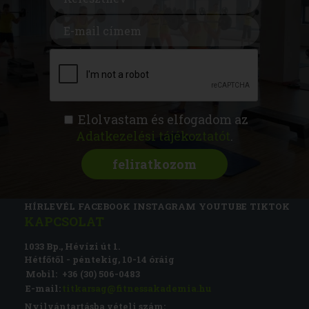
Elolvastam és elfogadom az
Adatkezelési tájékoztatót
.
FITNESS AKADÉMIA
KÉPZÉSEK
RÓLUNK
MAGAZIN
CSATLAKOZZ
HÍRLEVÉL
FACEBOOK
INSTAGRAM
YOUTUBE
TIKTOK
KAPCSOLAT
1033 Bp., Hévízi út 1.
Hétfőtől - péntekig, 10-14 óráig
Mobil:
+36 (30) 506-0483
E-mail:
titkarsag@fitnessakademia.hu
Nyilvántartásba vételi szám: