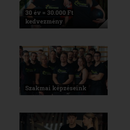
30 év = 30.000 Ft
kedvezmény
Szakmai képzéseink