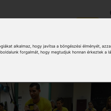
PZÉSEK
RÓLUNK
KAPCSOLAT
MAGAZIN
ZSÉG
DIÉTA & FOGYÁS
HÍREK & ÉRDEKES
MAGAZIN
giákat alkalmaz, hogy javítsa a böngészési élményét, azza
weboldalunk forgalmát, hogy megtudjuk honnan érkeztek a l
SS INSTRUKTOR