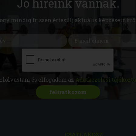
Jó híreink vannak.
hogy mindig frissen értesülj aktuális képzéseinkrő
Elolvastam és elfogadom az
Adatkezelési tájékozta
CSATLAKOZZ