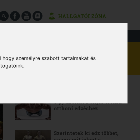
HALLGATÓI ZÓNA
SÉGEK
l hogy személyre szabott tartalmakat és
átogatóink.
LEGOLVASOTTABB
6 gyakorlat a teljes értékű
otthoni edzéshez
Szerintetek ki edz többet,
avagy mit jelent a