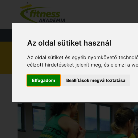
FŐOLDAL
KÉ
FITNESS
TÁPLÁLKOZÁS
EGÉS
Az oldal sütiket használ
Az oldal sütiket és egyéb nyomkövető technoló
célzott hirdetéseket jelenít meg, és elemzi a 
Elfogadom
Beállítások megváltoztatása
CSOPORTOS FITNE