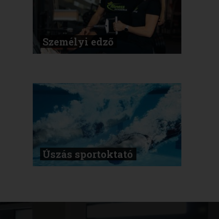
Személyi edző
Úszás sportoktató