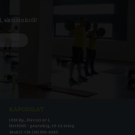
l, akcióinkról!
tót
.
KAPCSOLAT
1033 Bp., Hévízi út 1.
Hétfőtől - péntekig, 10-14 óráig
Mobil:
+36 (30) 506-0483