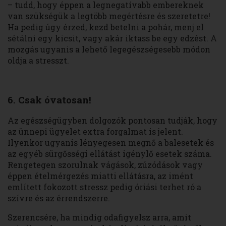
– tudd, hogy éppen a legnegatívabb embereknek
van szükségük a legtöbb megértésre és szeretetre!
Ha pedig úgy érzed, kezd betelni a pohár, menj el
sétálni egy kicsit, vagy akár iktass be egy edzést. A
mozgás ugyanis a lehető legegészségesebb módon
oldja a stresszt.
6. Csak óvatosan!
Az egészségügyben dolgozók pontosan tudják, hogy
az ünnepi ügyelet extra forgalmat is jelent.
Ilyenkor ugyanis lényegesen megnő a balesetek és
az egyéb sürgősségi ellátást igénylő esetek száma.
Rengetegen szorulnak vágások, zúzódások vagy
éppen ételmérgezés miatti ellátásra, az imént
említett fokozott stressz pedig óriási terhet ró a
szívre és az érrendszerre.
Szerencsére, ha mindig odafigyelsz arra, amit