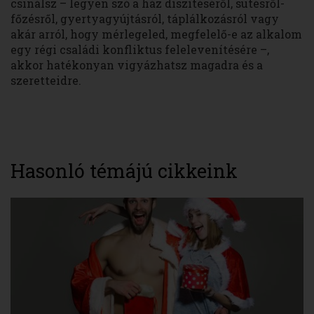
csinálsz – legyen szó a ház díszítéséről, sütésről-
főzésről, gyertyagyújtásról, táplálkozásról vagy
akár arról, hogy mérlegeled, megfelelő-e az alkalom
egy régi családi konfliktus felelevenítésére –,
akkor hatékonyan vigyázhatsz magadra és a
szeretteidre.
Hasonló témájú cikkeink