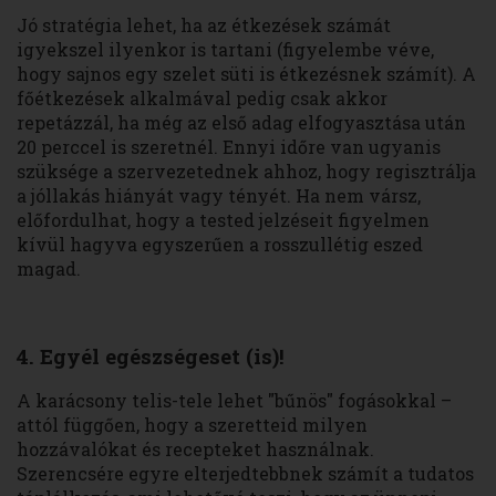
Jó stratégia lehet, ha az étkezések számát
igyekszel ilyenkor is tartani (figyelembe véve,
hogy sajnos egy szelet süti is étkezésnek számít). A
főétkezések alkalmával pedig csak akkor
repetázzál, ha még az első adag elfogyasztása után
20 perccel is szeretnél. Ennyi időre van ugyanis
szüksége a szervezetednek ahhoz, hogy regisztrálja
a jóllakás hiányát vagy tényét. Ha nem vársz,
előfordulhat, hogy a tested jelzéseit figyelmen
kívül hagyva egyszerűen a rosszullétig eszed
magad.
4. Egyél egészségeset (is)!
A karácsony telis-tele lehet "bűnös" fogásokkal –
attól függően, hogy a szeretteid milyen
hozzávalókat és recepteket használnak.
Szerencsére egyre elterjedtebbnek számít a tudatos