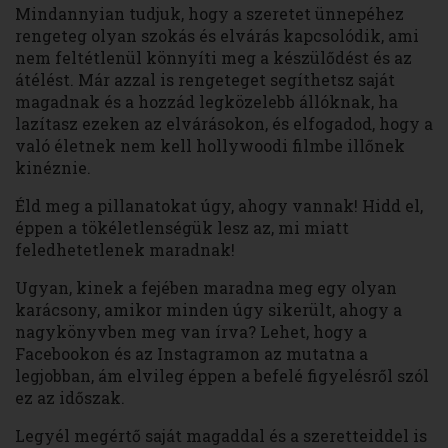
Mindannyian tudjuk, hogy a szeretet ünnepéhez
rengeteg olyan szokás és elvárás kapcsolódik, ami
nem feltétlenül könnyíti meg a készülődést és az
átélést. Már azzal is rengeteget segíthetsz saját
magadnak és a hozzád legközelebb állóknak, ha
lazítasz ezeken az elvárásokon, és elfogadod, hogy a
való életnek nem kell hollywoodi filmbe illőnek
kinéznie.
Éld meg a pillanatokat úgy, ahogy vannak! Hidd el,
éppen a tökéletlenségük lesz az, mi miatt
feledhetetlenek maradnak!
Ugyan, kinek a fejében maradna meg egy olyan
karácsony, amikor minden úgy sikerült, ahogy a
nagykönyvben meg van írva? Lehet, hogy a
Facebookon és az Instagramon az mutatna a
legjobban, ám elvileg éppen a befelé figyelésről szól
ez az időszak.
Legyél megértő saját magaddal és a szeretteiddel is