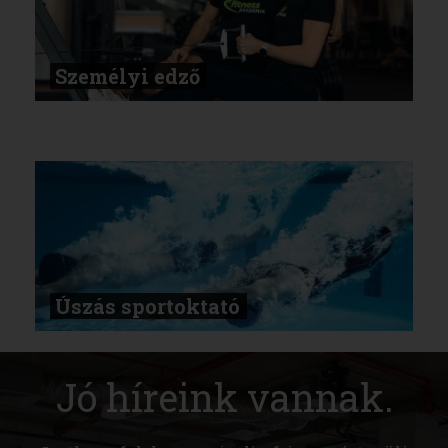
Személyi edző
Úszás sportoktató
Jó híreink vannak.