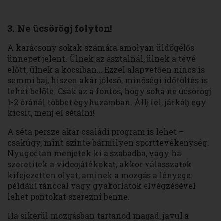
3. Ne ücsörögj folyton!
A karácsony sokak számára amolyan üldögélős
ünnepet jelent. Ülnek az asztalnál, ülnek a tévé
előtt, ülnek a kocsiban… Ezzel alapvetően nincs is
semmi baj, hiszen akár jóleső, minőségi időtöltés is
lehet belőle. Csak az a fontos, hogy soha ne ücsörögj
1-2 óránál többet egyhuzamban. Állj fel, járkálj egy
kicsit, menj el sétálni!
A séta persze akár családi program is lehet –
csakúgy, mint szinte bármilyen sporttevékenység.
Nyugodtan menjetek ki a szabadba, vagy ha
szeretitek a videojátékokat, akkor válasszatok
kifejezetten olyat, aminek a mozgás a lényege:
például tánccal vagy gyakorlatok elvégzésével
lehet pontokat szerezni benne.
Ha sikerül mozgásban tartanod magad, javul a