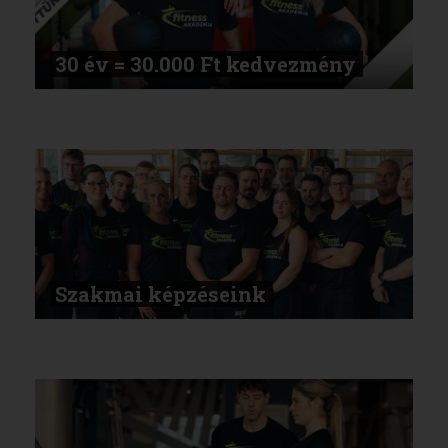
30 év = 30.000 Ft kedvezmény
Szakmai képzéseink