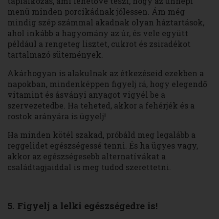
táplálkozás, ami lehetővé teszi, hogy az ünnepi
menü minden porcikádnak jólessen. Ám még
mindig szép számmal akadnak olyan háztartások,
ahol inkább a hagyomány az úr, és vele együtt
például a rengeteg lisztet, cukrot és zsiradékot
tartalmazó sütemények.
Akárhogyan is alakulnak az étkezéseid ezekben a
napokban, mindenképpen figyelj rá, hogy elegendő
vitamint és ásványi anyagot vigyél be a
szervezetedbe. Ha teheted, akkor a fehérjék és a
rostok arányára is ügyelj!
Ha minden kötél szakad, próbáld meg legalább a
reggelidet egészségessé tenni. És ha ügyes vagy,
akkor az egészségesebb alternatívákat a
családtagjaiddal is meg tudod szerettetni.
5. Figyelj a lelki egészségedre is!