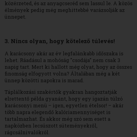
közérzeted, és az anyagcseréd sem lassul le. A közös
élmények pedig még meghittebbé varázsolják az
ünnepet.
3. Nincs olyan, hogy kötelező túlevés!
A karácsony akár az év legfalánkabb időszaka is
lehet. Ráadásul a mohóság "csodája" nem csak 3
napig tart. Mert ki hallott még olyat, hogy az összes
finomság elfogyott volna? Általában még a két
ünnep közötti napokra is marad.
Táplálkozási szakértők gyakran hangoztatják
elrettentő példa gyanánt, hogy egy igazán túlzó
karácsonyi menü – igen, egyetlen ételsor! – akár
több napra elegendő kalóriamennyiséget is
tartalmazhat. És akkor még szó sem esett a
napközben lecsúszott süteményekről,
rágcsálnivalókról.