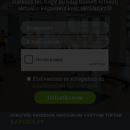
Iratkozz fel, hogy mindig frissen értesülj
aktuális képzéseinkről, akcióinkról!
Elolvastam és elfogadom az
Adatkezelési tájékoztatót
.
FITNESS AKADÉMIA
KÉPZÉSEK
RÓLUNK
MAGAZIN
CSATLAKOZZ
HÍRLEVÉL
FACEBOOK
INSTAGRAM
YOUTUBE
TIKTOK
KAPCSOLAT