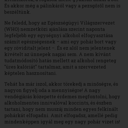
És akkor még a pálinkáról vagy a pezsgőről nem is
beszéltünk.
Ne feledd, hogy az Egészségügyi Világszervezet
(WHO) nemzetközi ajánlása szerint naponta
legfeljebb egy egységnyi alkohol elfogyasztása
számít egészségesnek – ami egy pohár bort vagy
egy röviditalt jelent –. És ez alól nem jelentenek
kivételt az ünnepek napjai sem. A nem kívánt
tudatmódosító hatás mellett az alkohol rengeteg
"üres kalóriát" tartalmaz, amit a szervezeted
képtelen hasznosítani.
Tehát ha már iszol, akkor törekedj a minőségre, és
nagyon figyelj oda a mennyiségre! A nagy
vendégjárás közepette érdemes megfontolni, hogy
alkoholmentes innivalóval koccints, és észben
tartani, hogy nem muszáj minden egyes felkínált
pohárkát elfogadni. Amit elfogadsz, amellé pedig
mindenképpen igyál meg egy nagy pohár vizet is!