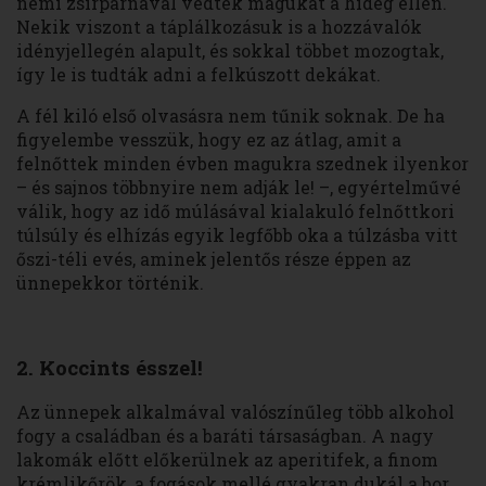
némi zsírpárnával védték magukat a hideg ellen.
Nekik viszont a táplálkozásuk is a hozzávalók
idényjellegén alapult, és sokkal többet mozogtak,
így le is tudták adni a felkúszott dekákat.
A fél kiló első olvasásra nem tűnik soknak. De ha
figyelembe vesszük, hogy ez az átlag, amit a
felnőttek minden évben magukra szednek ilyenkor
– és sajnos többnyire nem adják le! –, egyértelművé
válik, hogy az idő múlásával kialakuló felnőttkori
túlsúly és elhízás egyik legfőbb oka a túlzásba vitt
őszi-téli evés, aminek jelentős része éppen az
ünnepekkor történik.
2. Koccints ésszel!
Az ünnepek alkalmával valószínűleg több alkohol
fogy a családban és a baráti társaságban. A nagy
lakomák előtt előkerülnek az aperitifek, a finom
krémlikőrök, a fogások mellé gyakran dukál a bor.