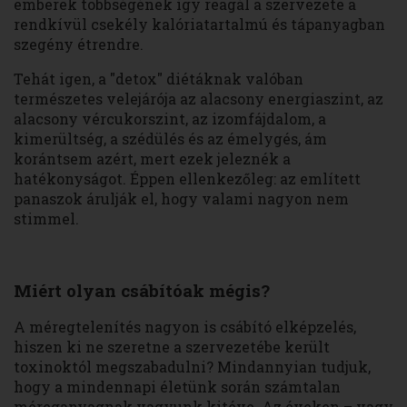
emberek többségének így reagál a szervezete a
rendkívül csekély kalóriatartalmú és tápanyagban
szegény étrendre.
Tehát igen, a "detox" diétáknak valóban
természetes velejárója az alacsony energiaszint, az
alacsony vércukorszint, az izomfájdalom, a
kimerültség, a szédülés és az émelygés, ám
korántsem azért, mert ezek jeleznék a
hatékonyságot. Éppen ellenkezőleg: az említett
panaszok árulják el, hogy valami nagyon nem
stimmel.
Miért olyan csábítóak mégis?
A méregtelenítés nagyon is csábító elképzelés,
hiszen ki ne szeretne a szervezetébe került
toxinoktól megszabadulni? Mindannyian tudjuk,
hogy a mindennapi életünk során számtalan
méreganyagnak vagyunk kitéve. Az éveken – vagy