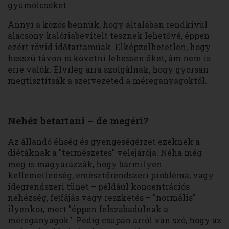
gyümölcsöket.
Annyi a közös bennük, hogy általában rendkívül
alacsony kalóriabevitelt tesznek lehetővé, éppen
ezért rövid időtartamúak. Elképzelhetetlen, hogy
hosszú távon is követni lehessen őket, ám nem is
erre valók. Elvileg arra szolgálnak, hogy gyorsan
megtisztítsák a szervezeted a méreganyagoktól.
Nehéz betartani – de megéri?
Az állandó éhség és gyengeségérzet ezeknek a
diétáknak a "természetes" velejárója. Néha még
meg is magyarázzák, hogy bármilyen
kellemetlenség, emésztőrendszeri probléma, vagy
idegrendszeri tünet – például koncentrációs
nehézség, fejfájás vagy reszketés – "normális"
ilyenkor, mert "éppen felszabadulnak a
méreganyagok". Pedig csupán arról van szó, hogy az