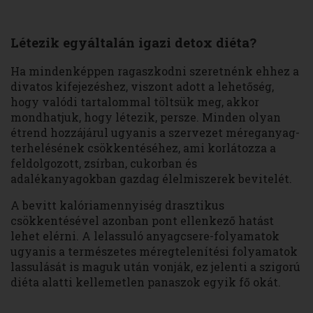
Létezik egyáltalán igazi detox diéta?
Ha mindenképpen ragaszkodni szeretnénk ehhez a
divatos kifejezéshez, viszont adott a lehetőség,
hogy valódi tartalommal töltsük meg, akkor
mondhatjuk, hogy létezik, persze. Minden olyan
étrend hozzájárul ugyanis a szervezet méreganyag-
terhelésének csökkentéséhez, ami korlátozza a
feldolgozott, zsírban, cukorban és
adalékanyagokban gazdag élelmiszerek bevitelét.
A bevitt kalóriamennyiség drasztikus
csökkentésével azonban pont ellenkező hatást
lehet elérni. A lelassuló anyagcsere-folyamatok
ugyanis a természetes méregtelenítési folyamatok
lassulását is maguk után vonják, ez jelenti a szigorú
diéta alatti kellemetlen panaszok egyik fő okát.