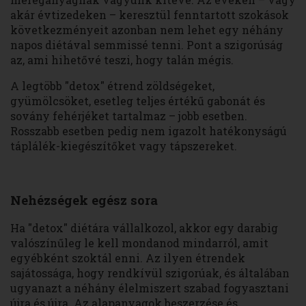
akár évtizedeken – keresztül fenntartott szokások
következményeit azonban nem lehet egy néhány
napos diétával semmissé tenni. Pont a szigorúság
az, ami hihetővé teszi, hogy talán mégis.
A legtöbb "detox" étrend zöldségeket,
gyümölcsöket, esetleg teljes értékű gabonát és
sovány fehérjéket tartalmaz – jobb esetben.
Rosszabb esetben pedig nem igazolt hatékonyságú
táplálék-kiegészítőket vagy tápszereket.
Nehézségek egész sora
Ha "detox" diétára vállalkozol, akkor egy darabig
valószínűleg le kell mondanod mindarról, amit
egyébként szoktál enni. Az ilyen étrendek
sajátossága, hogy rendkívül szigorúak, és általában
ugyanazt a néhány élelmiszert szabad fogyasztani
újra és újra. Az alapanyagok beszerzése és