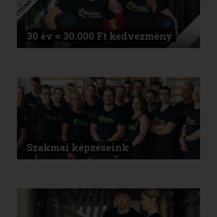
30 év = 30.000 Ft kedvezmény
Szakmai képzéseink