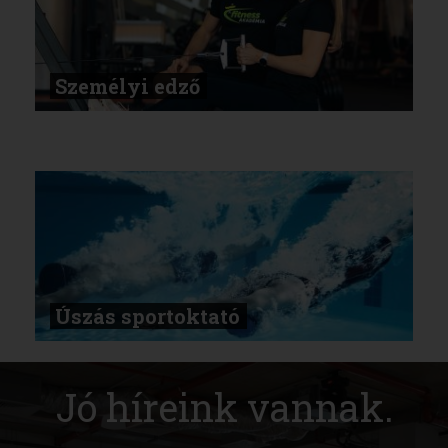
Személyi edző
Úszás sportoktató
Jó híreink vannak.