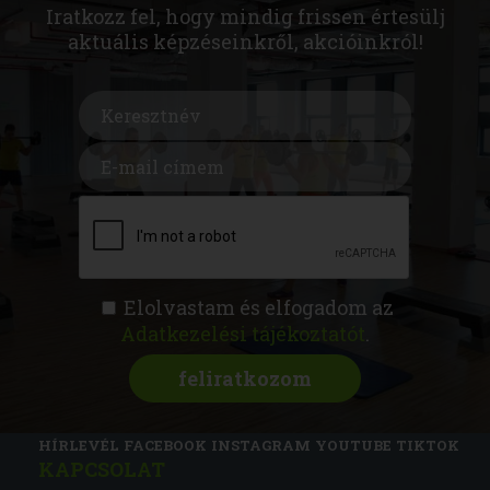
Iratkozz fel, hogy mindig frissen értesülj
aktuális képzéseinkről, akcióinkról!
Elolvastam és elfogadom az
Adatkezelési tájékoztatót
.
FITNESS AKADÉMIA
KÉPZÉSEK
RÓLUNK
MAGAZIN
CSATLAKOZZ
HÍRLEVÉL
FACEBOOK
INSTAGRAM
YOUTUBE
TIKTOK
KAPCSOLAT