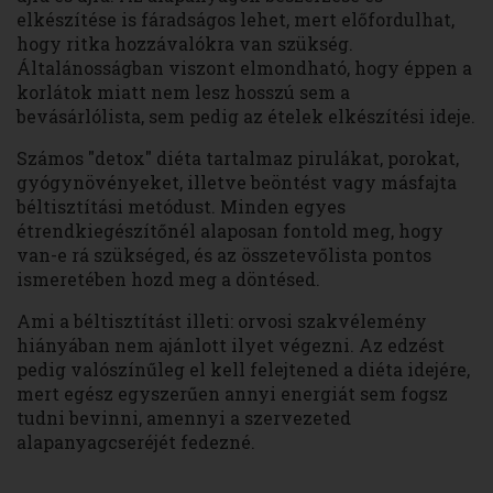
elkészítése is fáradságos lehet, mert előfordulhat,
hogy ritka hozzávalókra van szükség.
Általánosságban viszont elmondható, hogy éppen a
korlátok miatt nem lesz hosszú sem a
bevásárlólista, sem pedig az ételek elkészítési ideje.
Számos "detox" diéta tartalmaz pirulákat, porokat,
gyógynövényeket, illetve beöntést vagy másfajta
béltisztítási metódust. Minden egyes
étrendkiegészítőnél alaposan fontold meg, hogy
van-e rá szükséged, és az összetevőlista pontos
ismeretében hozd meg a döntésed.
Ami a béltisztítást illeti: orvosi szakvélemény
hiányában nem ajánlott ilyet végezni. Az edzést
pedig valószínűleg el kell felejtened a diéta idejére,
mert egész egyszerűen annyi energiát sem fogsz
tudni bevinni, amennyi a szervezeted
alapanyagcseréjét fedezné.