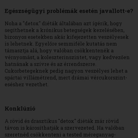
Egészségügyi problémák esetén javallott-e?
Noha a "detox" diéták általában azt ígérik, hogy
segíthetnek a krónikus betegségek kezelésében,
bizonyos esetekben akár kifejezetten veszélyesek
is lehetnek. Egyelőre semmiféle kutatás nem
támasztja alá, hogy valóban csökkentenék a
vérnyomást, a koleszterinszintet, vagy kedvezően
hatnának a szívre és az érrendszerre.
Cukorbetegeknek pedig nagyon veszélyes lehet a
spártai villámétrend, mert drámai vércukorszint-
eséshez vezethet.
Konklúzió
A rövid és drasztikus "detox" diéták már rövid
távon is károsíthatják a szervezeted. Ha valóban
szeretnéd csökkenteni a tested méreganyag-