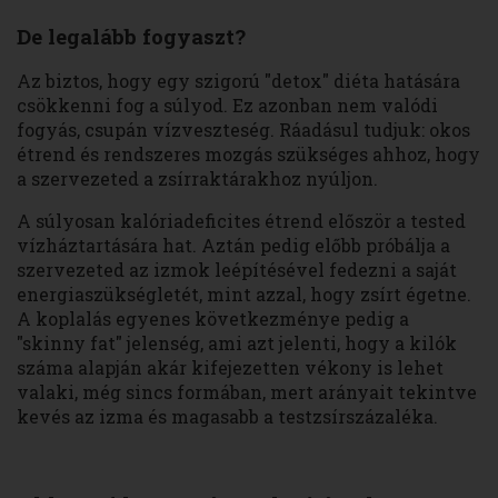
De legalább fogyaszt?
Az biztos, hogy egy szigorú "detox" diéta hatására
csökkenni fog a súlyod. Ez azonban nem valódi
fogyás, csupán vízveszteség. Ráadásul tudjuk: okos
étrend és rendszeres mozgás szükséges ahhoz, hogy
a szervezeted a zsírraktárakhoz nyúljon.
A súlyosan kalóriadeficites étrend először a tested
vízháztartására hat. Aztán pedig előbb próbálja a
szervezeted az izmok leépítésével fedezni a saját
energiaszükségletét, mint azzal, hogy zsírt égetne.
A koplalás egyenes következménye pedig a
"skinny fat" jelenség, ami azt jelenti, hogy a kilók
száma alapján akár kifejezetten vékony is lehet
valaki, még sincs formában, mert arányait tekintve
kevés az izma és magasabb a testzsírszázaléka.