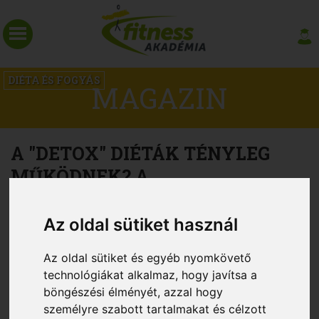
DIÉTA ÉS FOGYÁS
MAGAZIN
A "DETOX" DIÉTÁK TÉNYLEG
MŰKÖDNEK? A
MÉREGTELENÍTÉS ÍGÉRETE
Az oldal sütiket használ
Az oldal sütiket és egyéb nyomkövető
technológiákat alkalmaz, hogy javítsa a
böngészési élményét, azzal hogy
személyre szabott tartalmakat és célzott