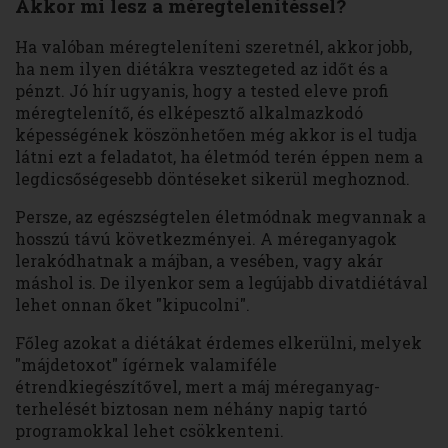
Akkor mi lesz a méregtelenítéssel?
Ha valóban méregteleníteni szeretnél, akkor jobb,
ha nem ilyen diétákra vesztegeted az időt és a
pénzt. Jó hír ugyanis, hogy a tested eleve profi
méregtelenítő, és elképesztő alkalmazkodó
képességének köszönhetően még akkor is el tudja
látni ezt a feladatot, ha életmód terén éppen nem a
legdicsőségesebb döntéseket sikerül meghoznod.
Persze, az egészségtelen életmódnak megvannak a
hosszú távú következményei. A méreganyagok
lerakódhatnak a májban, a vesében, vagy akár
máshol is. De ilyenkor sem a legújabb divatdiétával
lehet onnan őket "kipucolni".
Főleg azokat a diétákat érdemes elkerülni, melyek
"májdetoxot" ígérnek valamiféle
étrendkiegészítővel, mert a máj méreganyag-
terhelését biztosan nem néhány napig tartó
programokkal lehet csökkenteni.