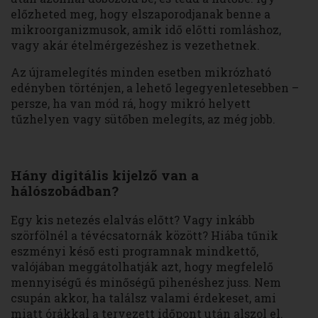
előzheted meg, hogy elszaporodjanak benne a
mikroorganizmusok, amik idő előtti romláshoz,
vagy akár ételmérgezéshez is vezethetnek.
Az újramelegítés minden esetben mikrózható
edényben történjen, a lehető legegyenletesebben –
persze, ha van mód rá, hogy mikró helyett
tűzhelyen vagy sütőben melegíts, az még jobb.
Hány digitális kijelző van a
hálószobádban?
Egy kis netezés elalvás előtt? Vagy inkább
szörfölnél a tévécsatornák között? Hiába tűnik
eszményi késő esti programnak mindkettő,
valójában meggátolhatják azt, hogy megfelelő
mennyiségű és minőségű pihenéshez juss. Nem
csupán akkor, ha találsz valami érdekeset, ami
miatt órákkal a tervezett időpont után alszol el.