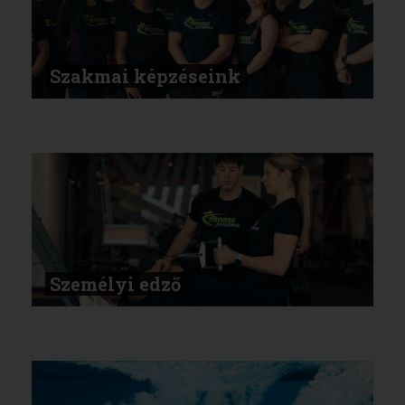
Szakmai képzéseink
Személyi edző