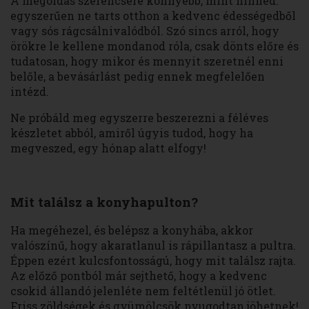
A megoldás szerencsére könnyebb, mint hinnéd:
egyszerűen ne tarts otthon a kedvenc édességedből
vagy sós rágcsálnivalódból. Szó sincs arról, hogy
örökre le kellene mondanod róla, csak dönts előre és
tudatosan, hogy mikor és mennyit szeretnél enni
belőle, a bevásárlást pedig ennek megfelelően
intézd.
Ne próbáld meg egyszerre beszerezni a féléves
készletet abból, amiről úgyis tudod, hogy ha
megveszed, egy hónap alatt elfogy!
Mit találsz a konyhapulton?
Ha megéhezel, és belépsz a konyhába, akkor
valószínű, hogy akaratlanul is rápillantasz a pultra.
Éppen ezért kulcsfontosságú, hogy mit találsz rajta.
Az előző pontból már sejthető, hogy a kedvenc
csokid állandó jelenléte nem feltétlenül jó ötlet.
Friss zöldségek és gyümölcsök nyugodtan jöhetnek!