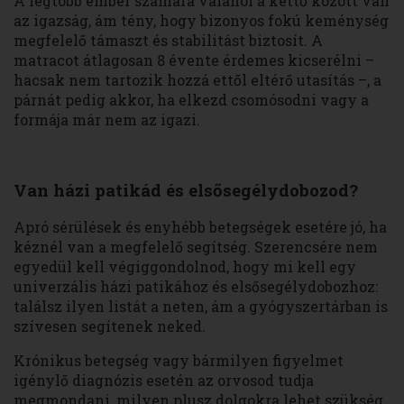
A legtöbb ember számára valahol a kettő között van
az igazság, ám tény, hogy bizonyos fokú keménység
megfelelő támaszt és stabilitást biztosít. A
matracot átlagosan 8 évente érdemes kicserélni –
hacsak nem tartozik hozzá ettől eltérő utasítás –, a
párnát pedig akkor, ha elkezd csomósodni vagy a
formája már nem az igazi.
Van házi patikád és elsősegélydobozod?
Apró sérülések és enyhébb betegségek esetére jó, ha
kéznél van a megfelelő segítség. Szerencsére nem
egyedül kell végiggondolnod, hogy mi kell egy
univerzális házi patikához és elsősegélydobozhoz:
találsz ilyen listát a neten, ám a gyógyszertárban is
szívesen segítenek neked.
Krónikus betegség vagy bármilyen figyelmet
igénylő diagnózis esetén az orvosod tudja
megmondani, milyen plusz dolgokra lehet szükség.