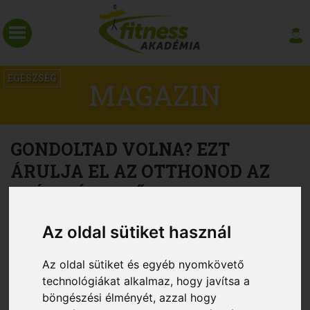
EGÉSZSÉG
MAGAZIN
GONDOLTAD VOLNA? EZT
ÁRULJA EL AZ OTTHONOD AZ
EGÉSZSÉGEDRŐL
Az oldal sütiket használ
Az oldal sütiket és egyéb nyomkövető
technológiákat alkalmaz, hogy javítsa a
böngészési élményét, azzal hogy