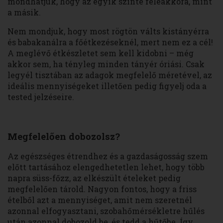
mondhatjuk, hogy az egyik szinte feleakkora, mint
a másik.
Nem mondjuk, hogy most rögtön válts kistányérra
és babakanálra a főétkezéseknél, mert nem ez a cél!
A meglévő étkészletet sem kell kidobni – még
akkor sem, ha tényleg minden tányér óriási. Csak
legyél tisztában az adagok megfelelő méretével, az
ideális mennyiségeket illetően pedig figyelj oda a
tested jelzéseire.
Megfelelően dobozolsz?
Az egészséges étrendhez és a gazdaságosság szem
előtt tartásához elengedhetetlen lehet, hogy több
napra süss-főzz, az elkészült ételeket pedig
megfelelően tárold. Nagyon fontos, hogy a friss
ételből azt a mennyiséget, amit nem szeretnél
azonnal elfogyasztani, szobahőmérsékletre hűlés
után azonnal dobozold be, és tedd a hűtőbe. Így