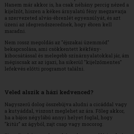
Hanem már akkor is, ha csak néhány percig nézed a
kijelzőt, hiszen a kékes árnyalatú fény megzavarja
a szervezeted alvás-ébrenlét egyensúlyát, és azt
üzeni az idegrendszerednek, hogy ébren kell
maradni.
Nem rossz megoldás az "éjszakai üzemmód"
bekapcsolása, ami csökkentett kékfény-
kibocsátással és melegebb színárnyalatokkal jár, ám
mégiscsak az az igazi, ha sikerül "kijelzőmentes"
lefekvés előtti programot találni.
Veled alszik a házi kedvenced?
Nagyszerű dolog összebújva aludni a cicáddal vagy
a kutyáddal, viszont meglehet az ára. Főleg akkor,
ha a bájos négylábú annyi helyet foglal, hogy
"kitúr" az ágyból, zajt csap vagy mocorog.