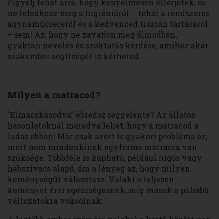
Figyelj tehát arra, hogy kényelmesen elférjetek, és
ne feledkezz meg a higiéniáról – tehát a rendszeres
ágyneműcseréről és a kedvenced tisztán tartásáról
– sem! Az, hogy ne zavarjon meg álmodban,
gyakran nevelés és szoktatás kérdése, amihez akár
szakember segítségét is kérheted.
Milyen a matracod?
"Elmacskásodva" ébredsz reggelente? Az állatos
hasonlatoknál maradva lehet, hogy a matracod a
ludas ebben! Már csak azért is gyakori probléma ez,
mert nem mindenkinek egyforma matracra van
szüksége. Többféle is kapható, például rugós vagy
habszivacs alapú, ám a lényeg az, hogy milyen
keménységűt választasz. Valaki a teljesen
keményet érzi egészségesnek, míg mások a puhább
változatokra voksolnak.