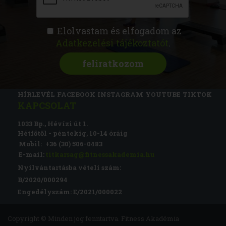
Elolvastam és elfogadom az
Adatkezelési tájékoztatót
.
FITNESS AKADÉMIA
KÉPZÉSEK
RÓLUNK
MAGAZIN
CSATLAKOZZ
HÍRLEVÉL
FACEBOOK
INSTAGRAM
YOUTUBE
TIKTOK
KAPCSOLAT
1033 Bp., Hévízi út 1.
Hétfőtől - péntekig, 10-14 óráig
Mobil:
+36 (30) 506-0483
E-mail:
titkarsag@fitnessakademia.hu
Nyilvántartásba vételi szám:
B/2020/000294
Engedélyszám: E/2021/000022
Copyright © Minden jog fenntartva. Fitness Akadémia