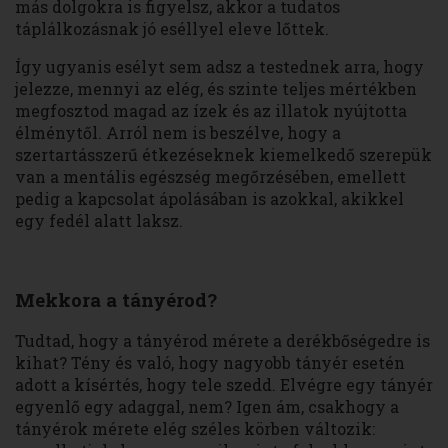
más dolgokra is figyelsz, akkor a tudatos
táplálkozásnak jó eséllyel eleve lőttek.
Így ugyanis esélyt sem adsz a testednek arra, hogy
jelezze, mennyi az elég, és szinte teljes mértékben
megfosztod magad az ízek és az illatok nyújtotta
élménytől. Arról nem is beszélve, hogy a
szertartásszerű étkezéseknek kiemelkedő szerepük
van a mentális egészség megőrzésében, emellett
pedig a kapcsolat ápolásában is azokkal, akikkel
egy fedél alatt laksz.
Mekkora a tányérod?
Tudtad, hogy a tányérod mérete a derékbőségedre is
kihat? Tény és való, hogy nagyobb tányér esetén
adott a kísértés, hogy tele szedd. Elvégre egy tányér
egyenlő egy adaggal, nem? Igen ám, csakhogy a
tányérok mérete elég széles körben változik: