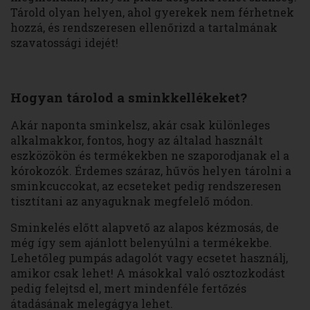
Tárold olyan helyen, ahol gyerekek nem férhetnek
hozzá, és rendszeresen ellenőrizd a tartalmának
szavatossági idejét!
Hogyan tárolod a sminkkellékeket?
Akár naponta sminkelsz, akár csak különleges
alkalmakkor, fontos, hogy az általad használt
eszközökön és termékekben ne szaporodjanak el a
kórokozók. Érdemes száraz, hűvös helyen tárolni a
sminkcuccokat, az ecseteket pedig rendszeresen
tisztítani az anyaguknak megfelelő módon.
Sminkelés előtt alapvető az alapos kézmosás, de
még így sem ajánlott belenyúlni a termékekbe.
Lehetőleg pumpás adagolót vagy ecsetet használj,
amikor csak lehet! A másokkal való osztozkodást
pedig felejtsd el, mert mindenféle fertőzés
átadásának melegágya lehet.