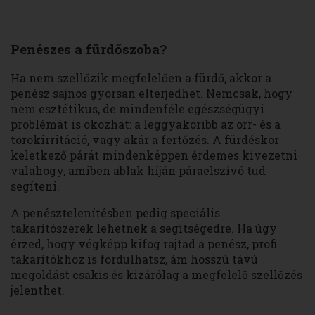
Penészes a fürdőszoba?
Ha nem szellőzik megfelelően a fürdő, akkor a
penész sajnos gyorsan elterjedhet. Nemcsak, hogy
nem esztétikus, de mindenféle egészségügyi
problémát is okozhat: a leggyakoribb az orr- és a
torokirritáció, vagy akár a fertőzés. A fürdéskor
keletkező párát mindenképpen érdemes kivezetni
valahogy, amiben ablak híján páraelszívó tud
segíteni.
A penésztelenítésben pedig speciális
takarítószerek lehetnek a segítségedre. Ha úgy
érzed, hogy végképp kifog rajtad a penész, profi
takarítókhoz is fordulhatsz, ám hosszú távú
megoldást csakis és kizárólag a megfelelő szellőzés
jelenthet.