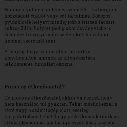
Semmi olyat nem érdemes szem előtt tartani, ami
hozzáadott cukrot vagy sót tartalmaz. Dobozos
gyümölcslé helyett mindig jobb a frissen facsart,
cukros üdítő helyett pedig akár ásványvízbe is
dobhatsz friss gyümölcsszeleteket, ha valami
finomat szeretnél inni.
A lényeg, hogy semmi olyat ne tarts a
konyhapulton, aminek az elfogyasztása
lelkiismeret-furdalást okozna.
Poros az étkezőasztal?
Ha poros az étkezőasztal, akkor valószínű, hogy
nem használod túl gyakran. Tehát máshol eszel: a
tévé vagy a számítógép előtt, esetleg
kutyafuttában. Lehet, hogy praktikusnak tűnik az
efféle időspórolás, ám ha úgy eszel. hogy közben