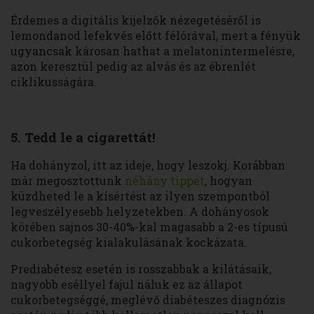
Érdemes a digitális kijelzők nézegetéséről is
lemondanod lefekvés előtt félórával, mert a fényük
ugyancsak károsan hathat a melatonintermelésre,
azon keresztül pedig az alvás és az ébrenlét
ciklikusságára.
5. Tedd le a cigarettát!
Ha dohányzol, itt az ideje, hogy leszokj. Korábban
már megosztottunk
néhány tippet
, hogyan
küzdheted le a kísértést az ilyen szempontból
legveszélyesebb helyzetekben. A dohányosok
körében sajnos 30-40%-kal magasabb a 2-es típusú
cukorbetegség kialakulásának kockázata.
Prediabétesz esetén is rosszabbak a kilátásaik,
nagyobb eséllyel fajul náluk ez az állapot
cukorbetegséggé, meglévő diabéteszes diagnózis