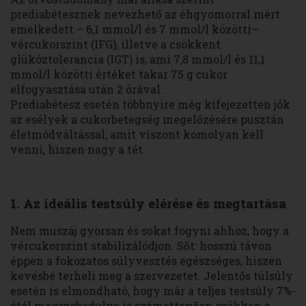
prediabétesznek nevezhető az éhgyomorral mért
emelkedett – 6,1 mmol/l és 7 mmol/l közötti–
vércukorszint (IFG), illetve a csökkent
glükóztolerancia (IGT) is, ami 7,8 mmol/l és 11,1
mmol/l közötti értéket takar 75 g cukor
elfogyasztása után 2 órával.
Prediabétesz esetén többnyire még kifejezetten jók
az esélyek a cukorbetegség megelőzésére pusztán
életmódváltással, amit viszont komolyan kell
venni, hiszen nagy a tét.
1. Az ideális testsúly elérése és megtartása
Nem muszáj gyorsan és sokat fogyni ahhoz, hogy a
vércukorszint stabilizálódjon. Sőt: hosszú távon
éppen a fokozatos súlyvesztés egészséges, hiszen
kevésbé terheli meg a szervezetet. Jelentős túlsúly
esetén is elmondható, hogy már a teljes testsúly 7%-
ától megszabadulva is számottevően csökken a