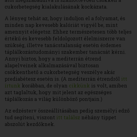
cukorbetegség kialakulásának kockázata.
A lényeg tehát az, hogy induljon el a folyamat, és
minden nap kevesebb kalóriát vigyél be, mint
amennyit elégetsz. Ehhez természetesen több teljes
értékű és kevesebb feldolgozott élelmiszerre van
szükség, illetve tanácstalanság esetén érdemes
táplálkozástudományi szakember tanácsát kérni.
Annyi biztos, hogy a mediterrán étrend
alapelveinek alkalmazásával biztosan
csökkenthető a cukorbetegség veszélye akár
prediabétesz esetén is. (A mediterrán étrendről
itt
írtunk
korábban, de olyan
cikkünk
is volt, amiben
azt taglaltuk, hogy mit jelent az egészséges
táplálkozás a világ különböző pontjain.)
Az edzésterv összeállításában pedig személyi edző
tud segíteni, viszont
itt találsz
néhány tippet
abszolút kezdőknek.