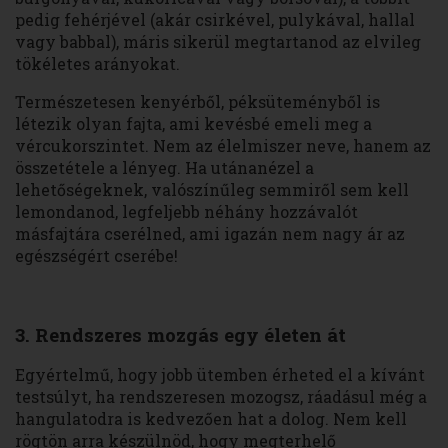
pedig fehérjével (akár csirkével, pulykával, hallal
vagy babbal), máris sikerül megtartanod az elvileg
tökéletes arányokat.
Természetesen kenyérből, péksüteményből is
létezik olyan fajta, ami kevésbé emeli meg a
vércukorszintet. Nem az élelmiszer neve, hanem az
összetétele a lényeg. Ha utánanézel a
lehetőségeknek, valószínűleg semmiről sem kell
lemondanod, legfeljebb néhány hozzávalót
másfajtára cserélned, ami igazán nem nagy ár az
egészségért cserébe!
3. Rendszeres mozgás egy életen át
Egyértelmű, hogy jobb ütemben érheted el a kívánt
testsúlyt, ha rendszeresen mozogsz, ráadásul még a
hangulatodra is kedvezően hat a dolog. Nem kell
rögtön arra készülnöd, hogy megterhelő