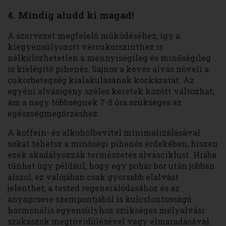
4. Mindig aludd ki magad!
A szervezet megfelelő működéséhez, így a
kiegyensúlyozott vércukorszinthez is
nélkülözhetetlen a mennyiségileg és minőségileg
is kielégítő pihenés. Sajnos a kevés alvás növeli a
cukorbetegség kialakulásának kockázatát. Az
egyéni alvásigény széles keretek között változhat,
ám a nagy többségnek 7-8 óra szükséges az
egészségmegőrzéshez.
A koffein- és alkoholbevitel minimalizálásával
sokat tehetsz a minőségi pihenés érdekében, hiszen
ezek akadályozzák természetes alvásciklust. Hiába
tűnhet úgy például, hogy egy pohár bor után jobban
alszol, ez valójában csak gyorsabb elalvást
jelenthet, a tested regenerálódásához és az
anyagcsere szempontjából is kulcsfontosságú
hormonális egyensúlyhoz szükséges mélyalvási
szakaszok megrövidülésével vagy elmaradásával.