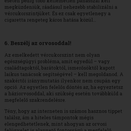
esetén pedig több kellemetlen panasszal kell
megküzdeniük, ráadásul nehezebb stabilizálni a
vércukorszintjüket. És ez csak egyetlenegy a
cigaretta rengeteg káros hatása közül…
6. Beszélj az orvosoddal!
Az emelkedett vércukorszint nem olyan
egészségügyi probléma, amit egyedül – vagy
családtagoktól, barátoktól, ismerősöktől kapott
laikus tanácsok segítségével – kell megoldanod. A
szakértői iránymutatás ilyenkor nem csupán egy
opció. Az egyetlen felelős döntés az, ha egyeztetsz
a háziorvosoddal, aki szükség esetén továbbküld a
megfelelő szakrendelésre.
Tény, hogy az interneten is számos hasznos tippet
találsz, ám a hiteles támpontok mégis
elengedhetetlenek, mint ahogyan az orvosi
felügyelet is alapvető fontosságú a megfelelő