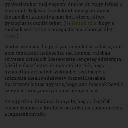
gyakorlatokat tudj végezni órákon át, vagy lefusd a
maratont. Teljesen kezdőként, mozgáshiányos
életmódból kiindulva már heti ötször félóra
gyaloglás is csodát tehet. (
Itt írtunk róla
, hogy a
tudósok szerint ez a mozgásforma a hosszú élet
titka.)
Fontos azonban, hogy olyan megoldást válassz, ami
nem teherként nehezedik rád, hanem valóban
szívesen csinálod! Szerencsére rengeteg edzésfajta
közül választhatsz, és már említettük, hogy
nyugodtan kérheted szakember segítségét a
számodra ideális edzésterv összeállításában.
Korántsem biztos ugyanis, hogy ami másnak bevált,
az neked is ugyanolyan eredményes lesz.
Az egyetlen általános irányelv, hogy a legtöbb
ember számára a kardió és az erősítés kombinációja
a leghatékonyabb.