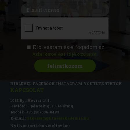
Elolvastam és elfogadom az
Adatkezelési tájékoztatót
.
FITNESS AKADÉMIA
KÉPZÉSEK
RÓLUNK
MAGAZIN
CSATLAKOZZ
HÍRLEVÉL
FACEBOOK
INSTAGRAM
YOUTUBE
TIKTOK
KAPCSOLAT
1033 Bp., Hévízi út 1.
Hétfőtől - péntekig, 10-14 óráig
Mobil:
+36 (30) 506-0483
E-mail:
titkarsag@fitnessakademia.hu
Nyilvántartásba vételi szám: