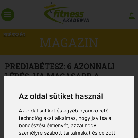
EGÉSZSÉG
MAGAZIN
PREDIABÉTESZ: 6 AZONNALI
LÉPÉS, HA MAGASABB A
VÉRCUKORSZINTED
Az oldal sütiket használ
Az oldal sütiket és egyéb nyomkövető
technológiákat alkalmaz, hogy javítsa a
böngészési élményét, azzal hogy
személyre szabott tartalmakat és célzott