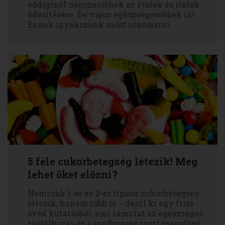
eddiginél népszerűbbek az ételek és italok
édesítésére. De vajon egészségesebbek is?
Ennek igyekszünk most utánajárni.
5 féle cukorbetegség létezik! Meg
lehet őket előzni?
Nemcsak 1-es és 2-es típusú cukorbetegség
létezik, hanem több is – derül ki egy friss
svéd kutatásból, ami rámutat az egészséges
táplálkozás és a rendszeres sport megelőző