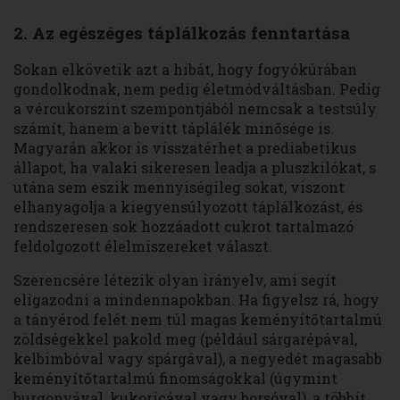
2. Az egészéges táplálkozás fenntartása
Sokan elkövetik azt a hibát, hogy fogyókúrában
gondolkodnak, nem pedig életmódváltásban. Pedig
a vércukorszint szempontjából nemcsak a testsúly
számít, hanem a bevitt táplálék minősége is.
Magyarán akkor is visszatérhet a prediabetikus
állapot, ha valaki sikeresen leadja a pluszkilókat, s
utána sem eszik mennyiségileg sokat, viszont
elhanyagolja a kiegyensúlyozott táplálkozást, és
rendszeresen sok hozzáadott cukrot tartalmazó
feldolgozott élelmiszereket választ.
Szerencsére létezik olyan irányelv, ami segít
eligazodni a mindennapokban. Ha figyelsz rá, hogy
a tányérod felét nem túl magas keményítőtartalmú
zöldségekkel pakold meg (például sárgarépával,
kelbimbóval vagy spárgával), a negyedét magasabb
keményítőtartalmú finomságokkal (úgymint
burgonyával, kukoricával vagy borsóval), a többit