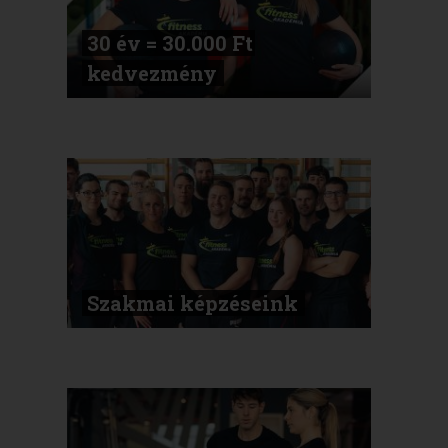
30 év = 30.000 Ft
kedvezmény
Szakmai képzéseink