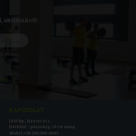
l, akcióinkról!
tót
.
KAPCSOLAT
1033 Bp., Hévízi út 1.
Hétfőtől - péntekig, 10-14 óráig
Mobil:
+36 (30) 506-0483