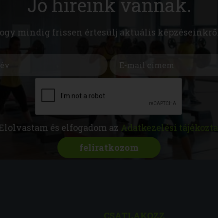
Jó híreink vannak.
hogy mindig frissen értesülj aktuális képzéseinkrő
Elolvastam és elfogadom az
Adatkezelési tájékozta
CSATLAKOZZ