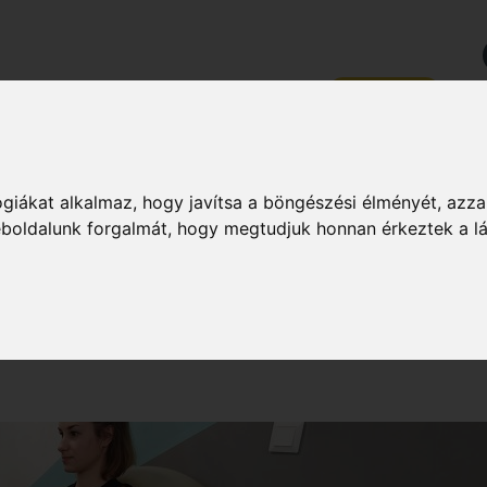
PZÉSEK
RÓLUNK
KAPCSOLAT
MAGAZIN
ZSÉG
DIÉTA & FOGYÁS
HÍREK & ÉRDEKES
MAGAZIN
giákat alkalmaz, hogy javítsa a böngészési élményét, azza
weboldalunk forgalmát, hogy megtudjuk honnan érkeztek a l
 MESTERKURZUS