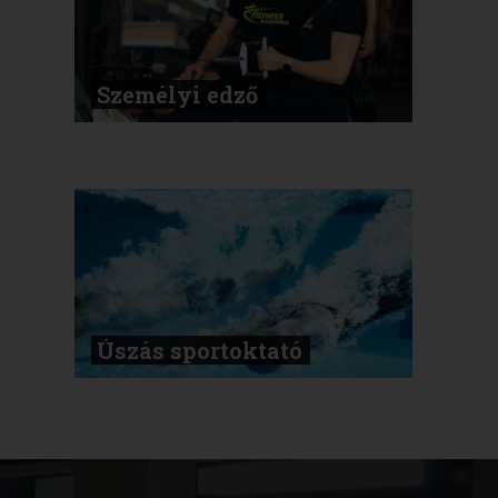
Személyi edző
Úszás sportoktató