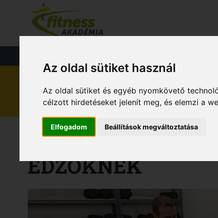
FŐOLDAL
KÉ
FITNESS
TÁPLÁLKOZÁS
EGÉS
Az oldal sütiket használ
Az oldal sütiket és egyéb nyomkövető technoló
célzott hirdetéseket jelenít meg, és elemzi a 
Elfogadom
Beállítások megváltoztatása
REHABILITÁCIÓS
EDZŐKNEK