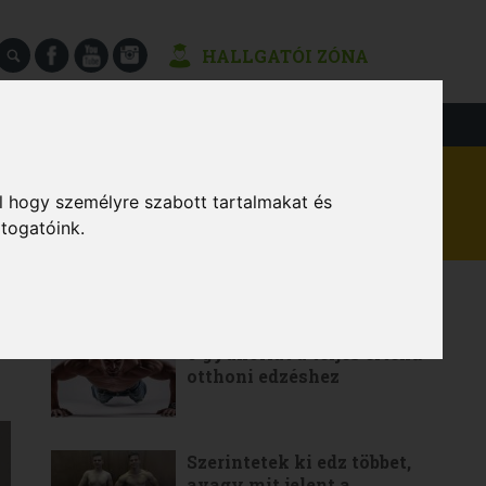
HALLGATÓI ZÓNA
SÉGEK
l hogy személyre szabott tartalmakat és
átogatóink.
LEGOLVASOTTABB
6 gyakorlat a teljes értékű
otthoni edzéshez
Szerintetek ki edz többet,
avagy mit jelent a