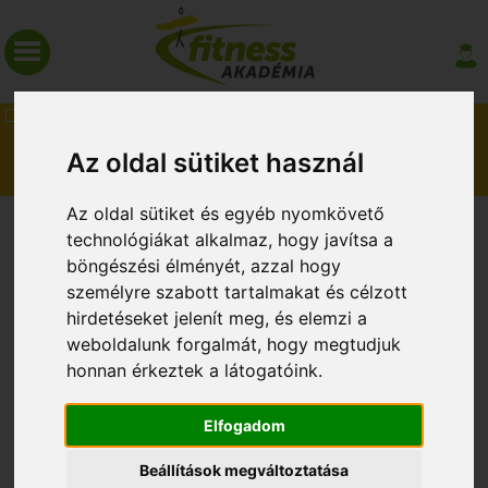
MAGAZIN
Az oldal sütiket használ
Az oldal sütiket és egyéb nyomkövető
30 ÉV = 30.000 FT KEDVEZMÉNY
technológiákat alkalmaz, hogy javítsa a
böngészési élményét, azzal hogy
személyre szabott tartalmakat és célzott
hirdetéseket jelenít meg, és elemzi a
weboldalunk forgalmát, hogy megtudjuk
honnan érkeztek a látogatóink.
2026. május 3.
Elfogadom
Jelentkezz augusztus 13-ig!
Beállítások megváltoztatása