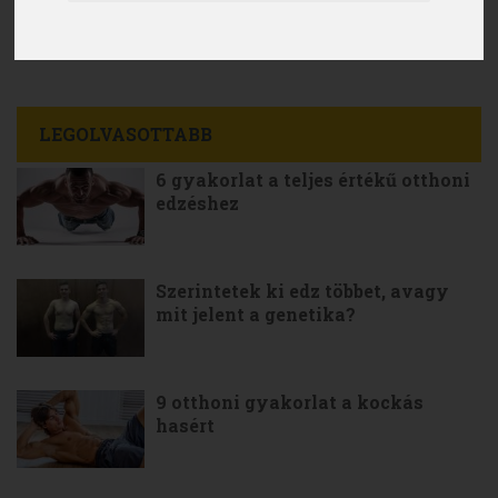
LEGOLVASOTTABB
6 gyakorlat a teljes értékű otthoni
edzéshez
Szerintetek ki edz többet, avagy
mit jelent a genetika?
9 otthoni gyakorlat a kockás
hasért