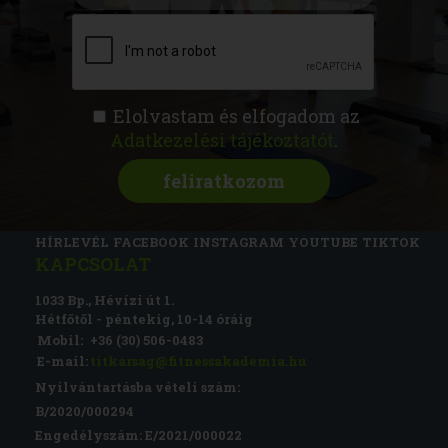
Elolvastam és elfogadom az
Adatkezelési tájékoztatót
.
FITNESS AKADÉMIA
KÉPZÉSEK
RÓLUNK
MAGAZIN
CSATLAKOZZ
HÍRLEVÉL
FACEBOOK
INSTAGRAM
YOUTUBE
TIKTOK
KAPCSOLAT
1033 Bp., Hévízi út 1.
Hétfőtől - péntekig, 10-14 óráig
Mobil:
+36 (30) 506-0483
E-mail:
titkarsag@fitnessakademia.hu
Nyilvántartásba vételi szám:
B/2020/000294
Engedélyszám: E/2021/000022