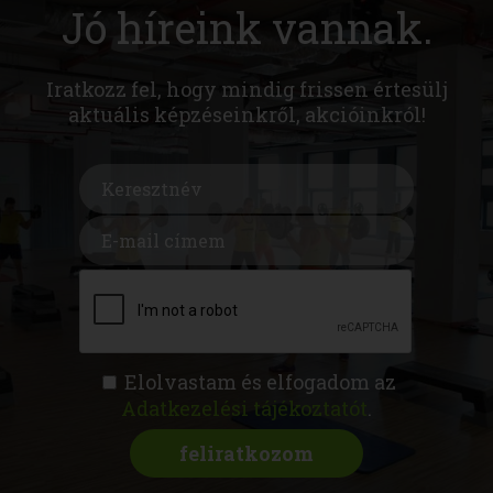
Jó híreink vannak.
Iratkozz fel, hogy mindig frissen értesülj
aktuális képzéseinkről, akcióinkról!
Elolvastam és elfogadom az
Adatkezelési tájékoztatót
.
FITNESS AKADÉMIA
KÉPZÉSEK
RÓLUNK
MAGAZIN
CSATLAKOZZ