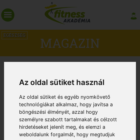
EGÉSZSÉG
MAGAZIN
Az oldal sütiket használ
Az oldal sütiket és egyéb nyomkövető
technológiákat alkalmaz, hogy javítsa a
böngészési élményét, azzal hogy
személyre szabott tartalmakat és célzott
hirdetéseket jelenít meg, és elemzi a
Az edzés segíthet a rossz alvókon
weboldalunk forgalmát, hogy megtudjuk