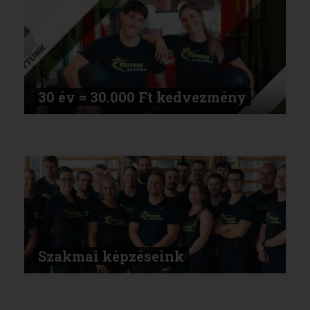
30 év = 30.000 Ft kedvezmény
Szakmai képzéseink