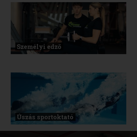
Személyi edző
Úszás sportoktató