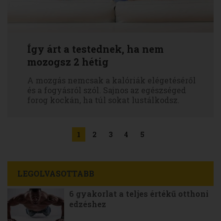
Így árt a testednek, ha nem
mozogsz 2 hétig
A mozgás nemcsak a kalóriák elégetéséről
és a fogyásról szól. Sajnos az egészséged
forog kockán, ha túl sokat lustálkodsz.
1
2
3
4
5
LEGOLVASOTTABB
6 gyakorlat a teljes értékű otthoni
edzéshez