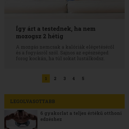
Így árt a testednek, ha nem
mozogsz 2 hétig
A mozgás nemcsak a kalóriák elégetéséről
és a fogyásról szól. Sajnos az egészséged
forog kockán, ha túl sokat lustálkodsz.
1
2
3
4
5
LEGOLVASOTTABB
6 gyakorlat a teljes értékű otthoni
edzéshez