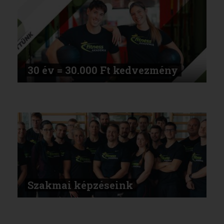
30 év = 30.000 Ft kedvezmény
Szakmai képzéseink