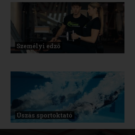
Személyi edző
Úszás sportoktató