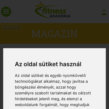
EGÉSZSÉG
MAGAZIN
Az oldal sütiket használ
Az oldal sütiket és egyéb nyomkövető
technológiákat alkalmaz, hogy javítsa a
böngészési élményét, azzal hogy
személyre szabott tartalmakat és célzott
hirdetéseket jelenít meg, és elemzi a
Az edzés segíthet a rossz alvókon
weboldalunk forgalmát, hogy megtudjuk