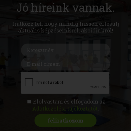
Jó híreink vannak.
Iratkozz fel, hogy mindig frissen értesülj
aktuális képzéseinkről, akcióinkról!
Elolvastam és elfogadom az
Adatkezelési tájékoztatót
.
FITNESS AKADÉMIA
KÉPZÉSEK
RÓLUNK
MAGAZIN
CSATLAKOZZ