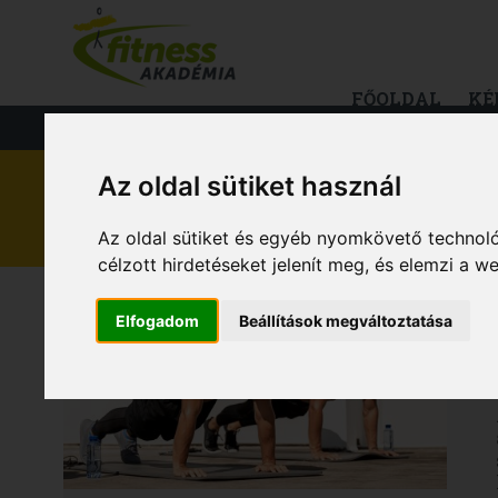
FŐOLDAL
KÉ
FITNESS
TÁPLÁLKOZÁS
EGÉS
Az oldal sütiket használ
EGÉSZSÉG
Az oldal sütiket és egyéb nyomkövető technoló
célzott hirdetéseket jelenít meg, és elemzi a 
Elfogadom
Beállítások megváltoztatása