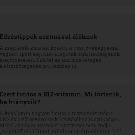
Edzéstippek asztmával élőknek
A megfelelő keretek között, orvosi jóváhagyással
végzett sport segíthet a légutak átjárhatóságának
megőrzésében. Ezáltal az asztmás betegek
életminőségének javításában is.
Ezért fontos a B12-vitamin. Mi történik,
ha hiányzik?
A kobalamin nagyon fontos a testednek: még a
DNS és a vörösvértestek képzéséhez is szükséges.
Mivel azonban az emberi szervezet nem tudja
„magától” előállítani, mindennap étrendi úton kell