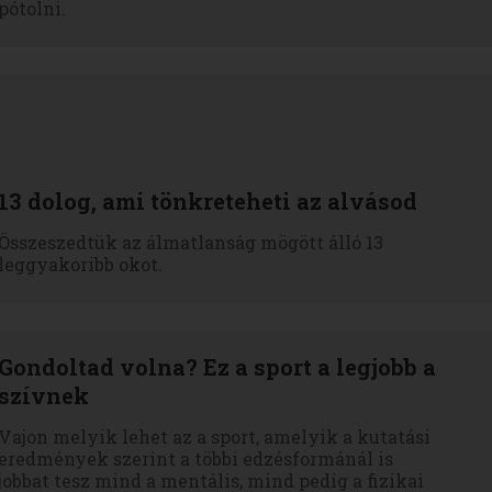
pótolni.
13 dolog, ami tönkreteheti az alvásod
Összeszedtük az álmatlanság mögött álló 13
leggyakoribb okot.
Gondoltad volna? Ez a sport a legjobb a
szívnek
Vajon melyik lehet az a sport, amelyik a kutatási
eredmények szerint a többi edzésformánál is
jobbat tesz mind a mentális, mind pedig a fizikai