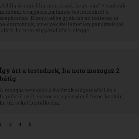
„Addig jó, ameddig nem érzed, hogy van” – szokták
mondani a sajgásra hajlamos testrészekről a
szépkorúak. Bizony, ebbe gyakran az ízületek is
beletartoznak, amelyek kellemetlen panaszokkal
jelzik, ha nem vigyázol rájuk eléggé.
Így árt a testednek, ha nem mozogsz 2
hétig
A mozgás nemcsak a kalóriák elégetéséről és a
fogyásról szól. Sajnos az egészséged forog kockán,
ha túl sokat lustálkodsz.
2
3
4
5