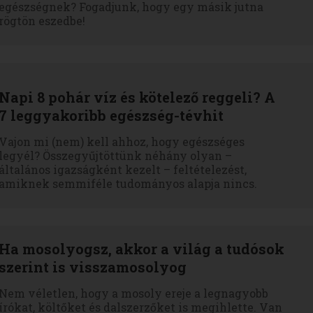
egészségnek? Fogadjunk, hogy egy másik jutna
rögtön eszedbe!
Napi 8 pohár víz és kötelező reggeli? A
7 leggyakoribb egészség-tévhit
Vajon mi (nem) kell ahhoz, hogy egészséges
legyél? Összegyűjtöttünk néhány olyan –
általános igazságként kezelt – feltételezést,
amiknek semmiféle tudományos alapja nincs.
Ha mosolyogsz, akkor a világ a tudósok
szerint is visszamosolyog
Nem véletlen, hogy a mosoly ereje a legnagyobb
írókat, költőket és dalszerzőket is megihlette. Van