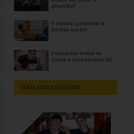
genetika?
9 otthoni gyakorlat a
kockás hasért
Fehérjedús ételek és
italok a csirkemellen túl
CSATLAKOZZ HOZZÁNK