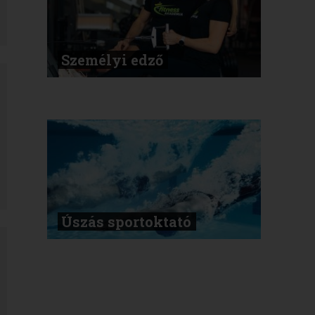
Személyi edző
Úszás sportoktató