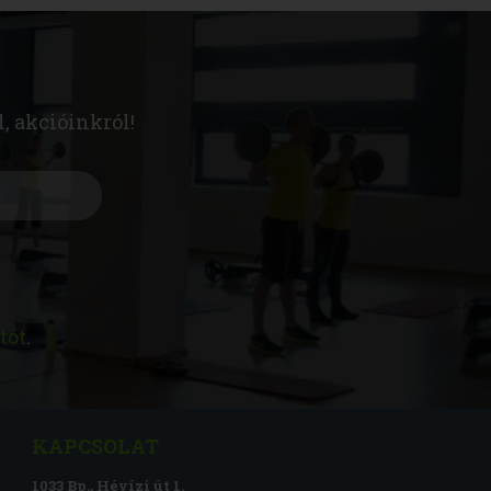
l, akcióinkról!
tót
.
KAPCSOLAT
1033 Bp., Hévízi út 1.