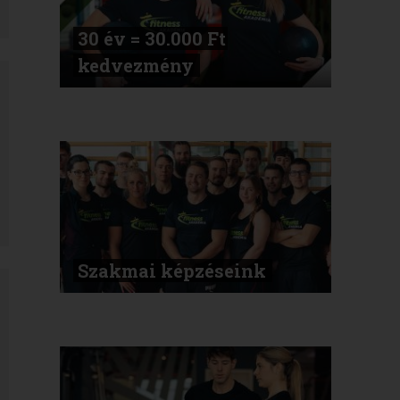
30 év = 30.000 Ft
kedvezmény
Szakmai képzéseink