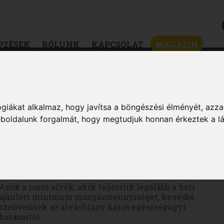
PZÉSEK
RÓLUNK
KAPCSOLAT
MAGAZIN
ZSÉG
DIÉTA & FOGYÁS
HÍREK & ÉRDEKES
MAGAZIN
giákat alkalmaz, hogy javítsa a böngészési élményét, azza
weboldalunk forgalmát, hogy megtudjuk honnan érkeztek a l
Az edzés segíthet a rossz alvókon
Azok a rossz alvók, akik teljesítik legalább a heti
ajánlott minimum mozgásmennyiséget, kevésbé
szenvednek az alváshiány káros egészségügyi
hatásaitól.