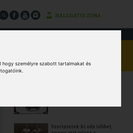
HALLGATÓI ZÓNA
SÉGEK
l hogy személyre szabott tartalmakat és
átogatóink.
LEGOLVASOTTABB
6 gyakorlat a teljes értékű
otthoni edzéshez
Szerintetek ki edz többet,
avagy mit jelent a