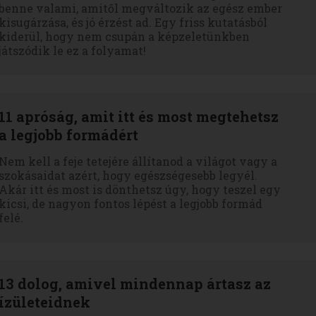
benne valami, amitől megváltozik az egész ember
kisugárzása, és jó érzést ad. Egy friss kutatásból
kiderül, hogy nem csupán a képzeletünkben
játszódik le ez a folyamat!
11 apróság, amit itt és most megtehetsz
a legjobb formádért
Nem kell a feje tetejére állítanod a világot vagy a
szokásaidat azért, hogy egészségesebb legyél.
Akár itt és most is dönthetsz úgy, hogy teszel egy
kicsi, de nagyon fontos lépést a legjobb formád
felé.
13 dolog, amivel mindennap ártasz az
ízületeidnek