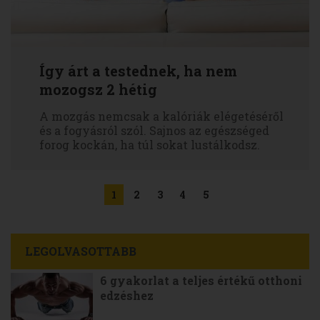
Így árt a testednek, ha nem
mozogsz 2 hétig
A mozgás nemcsak a kalóriák elégetéséről
és a fogyásról szól. Sajnos az egészséged
forog kockán, ha túl sokat lustálkodsz.
1
2
3
4
5
LEGOLVASOTTABB
6 gyakorlat a teljes értékű otthoni
edzéshez