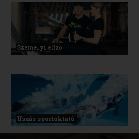
Személyi edző
Úszás sportoktató