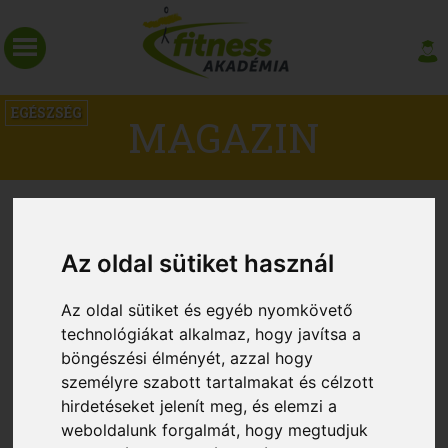
EGÉSZSÉG
MAGAZIN
Az oldal sütiket használ
Az oldal sütiket és egyéb nyomkövető
technológiákat alkalmaz, hogy javítsa a
böngészési élményét, azzal hogy
személyre szabott tartalmakat és célzott
hirdetéseket jelenít meg, és elemzi a
Az edzés segíthet a rossz alvókon
weboldalunk forgalmát, hogy megtudjuk