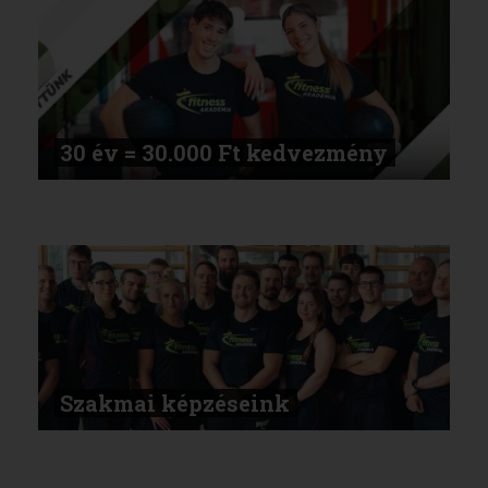
30 év = 30.000 Ft kedvezmény
Szakmai képzéseink