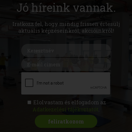
Jó híreink vannak.
Iratkozz fel, hogy mindig frissen értesülj
aktuális képzéseinkről, akcióinkról!
Elolvastam és elfogadom az
Adatkezelési tájékoztatót
.
FITNESS AKADÉMIA
KÉPZÉSEK
RÓLUNK
MAGAZIN
CSATLAKOZZ