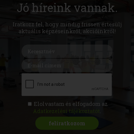
Jó híreink vannak.
Iratkozz fel, hogy mindig frissen értesülj
aktuális képzéseinkről, akcióinkról!
Elolvastam és elfogadom az
Adatkezelési tájékoztatót
.
FITNESS AKADÉMIA
KÉPZÉSEK
RÓLUNK
MAGAZIN
CSATLAKOZZ