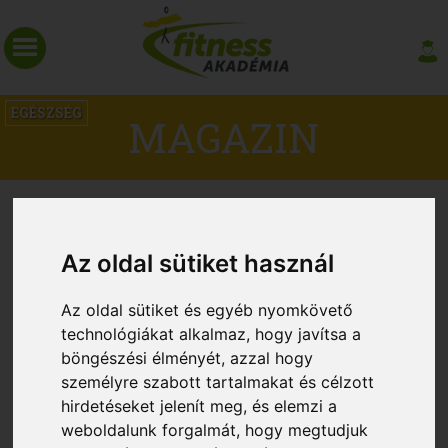
EGÉSZSÉG
MAGAZIN
Az oldal sütiket használ
Az oldal sütiket és egyéb nyomkövető
technológiákat alkalmaz, hogy javítsa a
böngészési élményét, azzal hogy
személyre szabott tartalmakat és célzott
hirdetéseket jelenít meg, és elemzi a
Az edzés segíthet a rossz alvókon
weboldalunk forgalmát, hogy megtudjuk