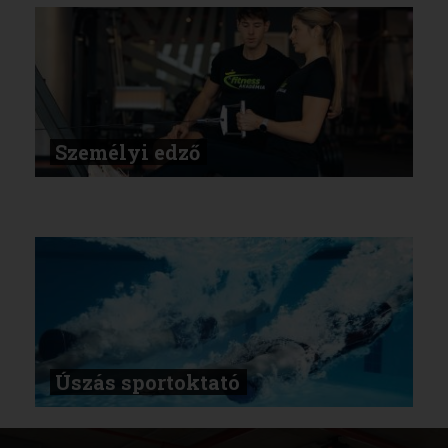
Személyi edző
Úszás sportoktató