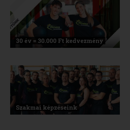
30 év = 30.000 Ft kedvezmény
Szakmai képzéseink