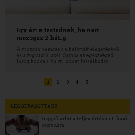
Így árt a testednek, ha nem
mozogsz 2 hétig
A mozgás nemcsak a kalóriák elégetéséről
és a fogyásról szól. Sajnos az egészséged
forog kockán, ha túl sokat lustálkodsz.
1
2
3
4
5
LEGOLVASOTTABB
6 gyakorlat a teljes értékű otthoni
edzéshez