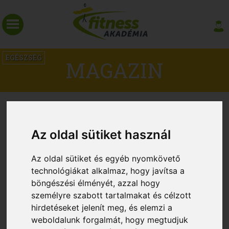
EGÉSZSÉG
MAGAZIN
Az oldal sütiket használ
Az oldal sütiket és egyéb nyomkövető
technológiákat alkalmaz, hogy javítsa a
böngészési élményét, azzal hogy
személyre szabott tartalmakat és célzott
hirdetéseket jelenít meg, és elemzi a
Az edzés segíthet a rossz alvókon
weboldalunk forgalmát, hogy megtudjuk