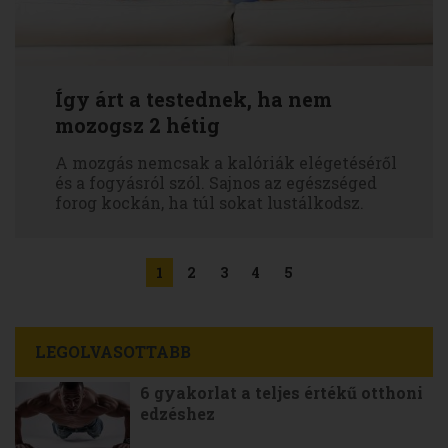
Így árt a testednek, ha nem
mozogsz 2 hétig
A mozgás nemcsak a kalóriák elégetéséről
és a fogyásról szól. Sajnos az egészséged
forog kockán, ha túl sokat lustálkodsz.
1
2
3
4
5
LEGOLVASOTTABB
6 gyakorlat a teljes értékű otthoni
edzéshez