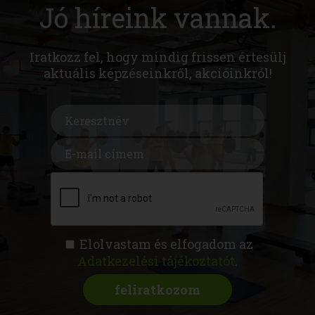
Jó híreink vannak.
Iratkozz fel, hogy mindig frissen értesülj
aktuális képzéseinkről, akcióinkról!
Elolvastam és elfogadom az
Adatkezelési tájékoztatót
.
FITNESS AKADÉMIA
KÉPZÉSEK
RÓLUNK
MAGAZIN
CSATLAKOZZ