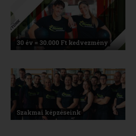
30 év = 30.000 Ft kedvezmény
Szakmai képzéseink