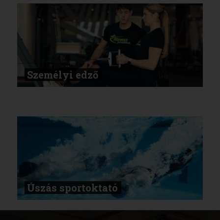
Személyi edző
Úszás sportoktató