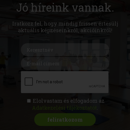
Jó híreink vannak.
Iratkozz fel, hogy mindig frissen értesülj
aktuális képzéseinkről, akcióinkról!
Elolvastam és elfogadom az
Adatkezelési tájékoztatót
.
FITNESS AKADÉMIA
KÉPZÉSEK
RÓLUNK
MAGAZIN
CSATLAKOZZ