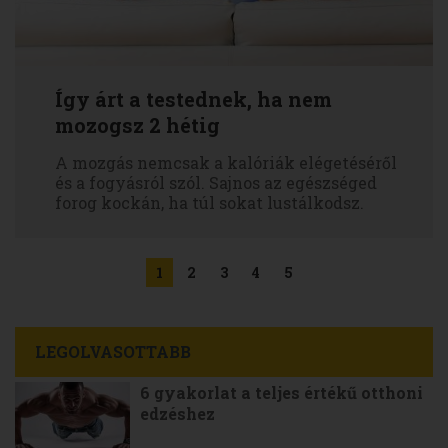
Így árt a testednek, ha nem
mozogsz 2 hétig
A mozgás nemcsak a kalóriák elégetéséről
és a fogyásról szól. Sajnos az egészséged
forog kockán, ha túl sokat lustálkodsz.
1
2
3
4
5
LEGOLVASOTTABB
6 gyakorlat a teljes értékű otthoni
edzéshez