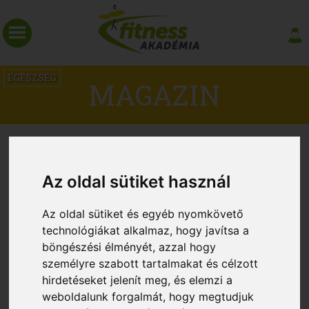
EGÉSZSÉG
MAGAZIN
Az oldal sütiket használ
Az oldal sütiket és egyéb nyomkövető
technológiákat alkalmaz, hogy javítsa a
böngészési élményét, azzal hogy
személyre szabott tartalmakat és célzott
hirdetéseket jelenít meg, és elemzi a
Az edzés segíthet a rossz alvókon
weboldalunk forgalmát, hogy megtudjuk