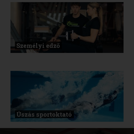
Személyi edző
Úszás sportoktató