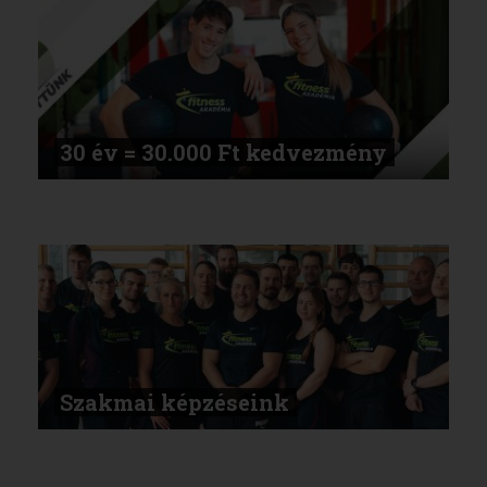
30 év = 30.000 Ft kedvezmény
Szakmai képzéseink