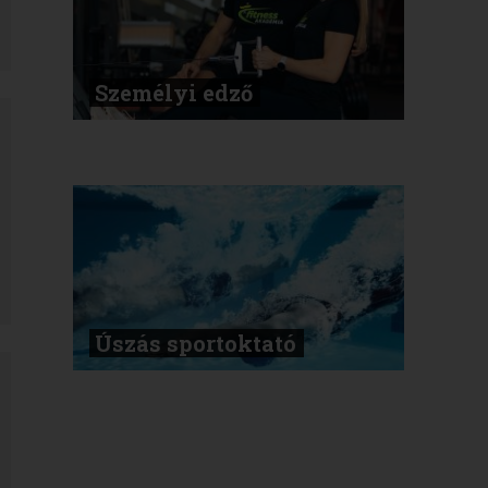
Személyi edző
Úszás sportoktató