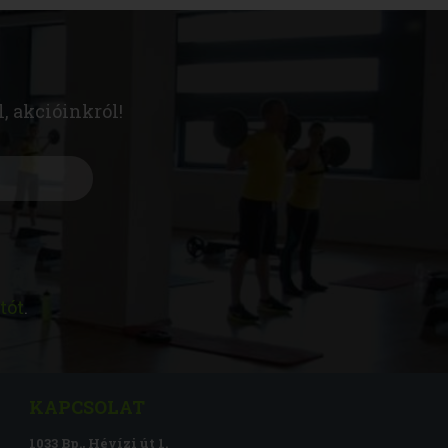
l, akcióinkról!
tót
.
KAPCSOLAT
1033 Bp., Hévízi út 1.