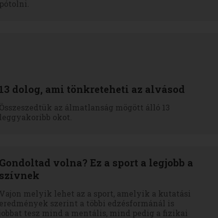
pótolni.
13 dolog, ami tönkreteheti az alvásod
Összeszedtük az álmatlanság mögött álló 13
leggyakoribb okot.
Gondoltad volna? Ez a sport a legjobb a
szívnek
Vajon melyik lehet az a sport, amelyik a kutatási
eredmények szerint a többi edzésformánál is
jobbat tesz mind a mentális, mind pedig a fizikai