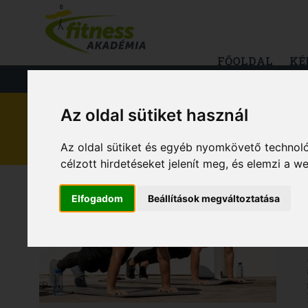
FŐOLDAL
KÉ
FITNESS
TÁPLÁLKOZÁS
EGÉS
Az oldal sütiket használ
EGÉSZSÉG
Az oldal sütiket és egyéb nyomkövető technoló
célzott hirdetéseket jelenít meg, és elemzi a 
Elfogadom
Beállítások megváltoztatása