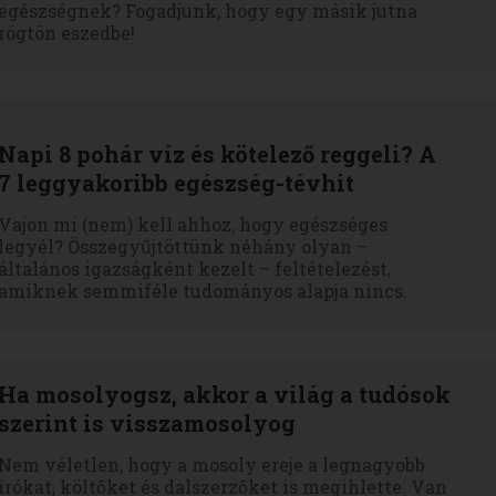
egészségnek? Fogadjunk, hogy egy másik jutna
rögtön eszedbe!
Napi 8 pohár víz és kötelező reggeli? A
7 leggyakoribb egészség-tévhit
Vajon mi (nem) kell ahhoz, hogy egészséges
legyél? Összegyűjtöttünk néhány olyan –
általános igazságként kezelt – feltételezést,
amiknek semmiféle tudományos alapja nincs.
Ha mosolyogsz, akkor a világ a tudósok
szerint is visszamosolyog
Nem véletlen, hogy a mosoly ereje a legnagyobb
írókat, költőket és dalszerzőket is megihlette. Van