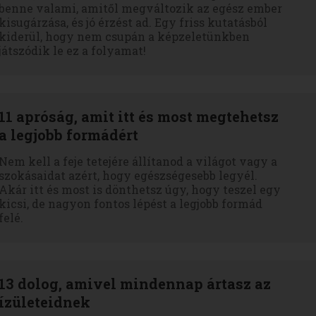
benne valami, amitől megváltozik az egész ember
kisugárzása, és jó érzést ad. Egy friss kutatásból
kiderül, hogy nem csupán a képzeletünkben
játszódik le ez a folyamat!
11 apróság, amit itt és most megtehetsz
a legjobb formádért
Nem kell a feje tetejére állítanod a világot vagy a
szokásaidat azért, hogy egészségesebb legyél.
Akár itt és most is dönthetsz úgy, hogy teszel egy
kicsi, de nagyon fontos lépést a legjobb formád
felé.
13 dolog, amivel mindennap ártasz az
ízületeidnek