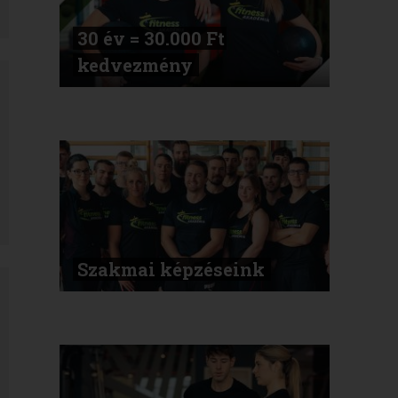
30 év = 30.000 Ft
kedvezmény
Szakmai képzéseink