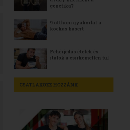
genetika?
9 otthoni gyakorlat a
kockás hasért
Fehérjedús ételek és
italok a csirkemellen túl
CSATLAKOZZ HOZZÁNK