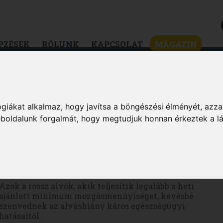
PZÉSEK
RÓLUNK
KAPCSOLAT
MAGAZIN
ZSÉG
DIÉTA & FOGYÁS
HÍREK & ÉRDEKES
MAGAZIN
giákat alkalmaz, hogy javítsa a böngészési élményét, azza
weboldalunk forgalmát, hogy megtudjuk honnan érkeztek a l
Az edzés segíthet a rossz alvókon
Azok a rossz alvók, akik teljesítik legalább a heti
ajánlott minimum mozgásmennyiséget, kevésbé
szenvednek az alváshiány káros egészségügyi
hatásaitól.