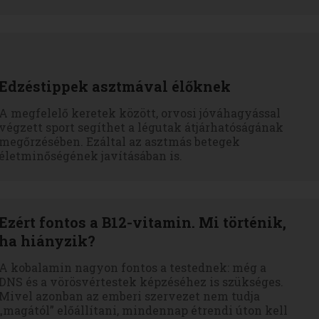
Edzéstippek asztmával élőknek
A megfelelő keretek között, orvosi jóváhagyással
végzett sport segíthet a légutak átjárhatóságának
megőrzésében. Ezáltal az asztmás betegek
életminőségének javításában is.
Ezért fontos a B12-vitamin. Mi történik,
ha hiányzik?
A kobalamin nagyon fontos a testednek: még a
DNS és a vörösvértestek képzéséhez is szükséges.
Mivel azonban az emberi szervezet nem tudja
„magától” előállítani, mindennap étrendi úton kell