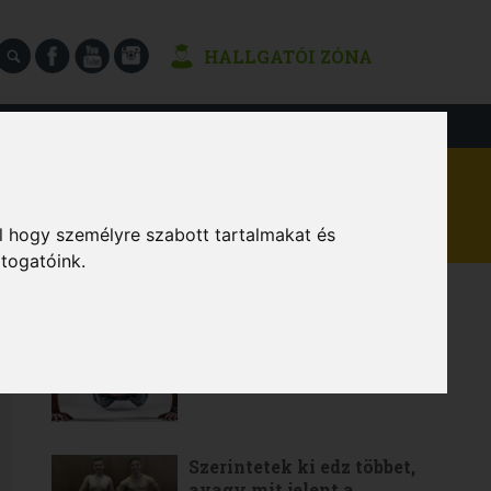
HALLGATÓI ZÓNA
SÉGEK
l hogy személyre szabott tartalmakat és
átogatóink.
LEGOLVASOTTABB
6 gyakorlat a teljes értékű
otthoni edzéshez
Szerintetek ki edz többet,
avagy mit jelent a