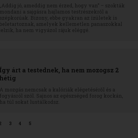
„Addig jó, ameddig nem érzed, hogy van” – szokták
mondani a sajgásra hajlamos testrészekről a
szépkorúak. Bizony, ebbe gyakran az ízületek is
beletartoznak, amelyek kellemetlen panaszokkal
jelzik, ha nem vigyázol rájuk eléggé.
Így árt a testednek, ha nem mozogsz 2
hétig
A mozgás nemcsak a kalóriák elégetéséről és a
fogyásról szól. Sajnos az egészséged forog kockán,
ha túl sokat lustálkodsz.
2
3
4
5