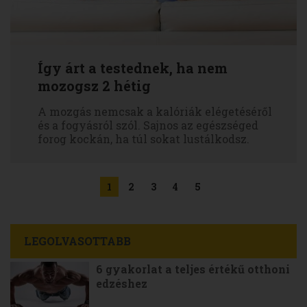
Így árt a testednek, ha nem
mozogsz 2 hétig
A mozgás nemcsak a kalóriák elégetéséről
és a fogyásról szól. Sajnos az egészséged
forog kockán, ha túl sokat lustálkodsz.
1
2
3
4
5
LEGOLVASOTTABB
6 gyakorlat a teljes értékű otthoni
edzéshez