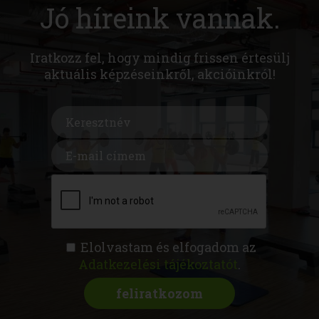
Jó híreink vannak.
Iratkozz fel, hogy mindig frissen értesülj
aktuális képzéseinkről, akcióinkról!
Elolvastam és elfogadom az
Adatkezelési tájékoztatót
.
FITNESS AKADÉMIA
KÉPZÉSEK
RÓLUNK
MAGAZIN
CSATLAKOZZ