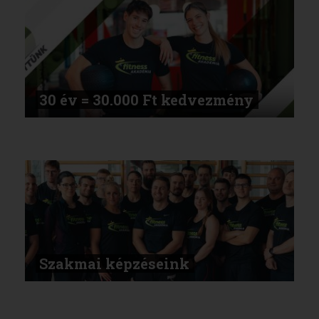
30 év = 30.000 Ft kedvezmény
Szakmai képzéseink