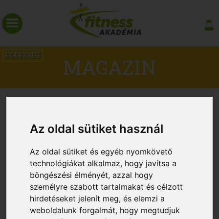
EGÉSZSÉG
MAGAZIN
Az oldal sütiket használ
Az oldal sütiket és egyéb nyomkövető
technológiákat alkalmaz, hogy javítsa a
böngészési élményét, azzal hogy
személyre szabott tartalmakat és célzott
hirdetéseket jelenít meg, és elemzi a
Az edzés segíthet a rossz alvókon
weboldalunk forgalmát, hogy megtudjuk