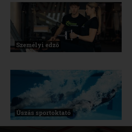
Személyi edző
Úszás sportoktató