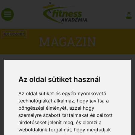
EGÉSZSÉG
MAGAZIN
Az oldal sütiket használ
Az oldal sütiket és egyéb nyomkövető
technológiákat alkalmaz, hogy javítsa a
böngészési élményét, azzal hogy
személyre szabott tartalmakat és célzott
hirdetéseket jelenít meg, és elemzi a
Az edzés segíthet a rossz alvókon
weboldalunk forgalmát, hogy megtudjuk