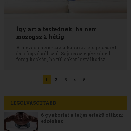
Így árt a testednek, ha nem
mozogsz 2 hétig
A mozgás nemcsak a kalóriák elégetéséről
és a fogyásról szól. Sajnos az egészséged
forog kockán, ha túl sokat lustálkodsz.
1
2
3
4
5
LEGOLVASOTTABB
6 gyakorlat a teljes értékű otthoni
edzéshez