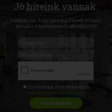
Jó híreink vannak.
Iratkozz fel, hogy mindig frissen értesülj
aktuális képzéseinkről, akcióinkról!
Elolvastam és elfogadom az
Adatkezelési tájékoztatót
.
FITNESS AKADÉMIA
KÉPZÉSEK
RÓLUNK
MAGAZIN
CSATLAKOZZ