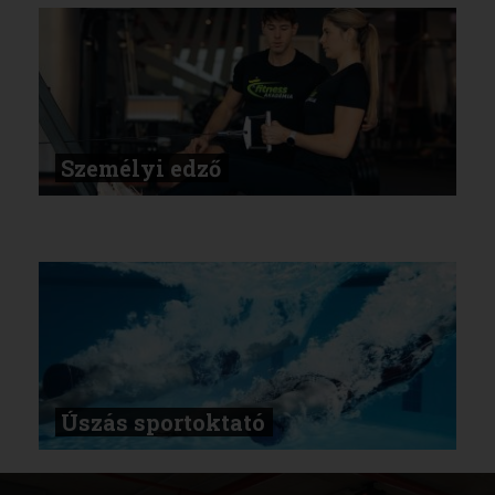
Személyi edző
Úszás sportoktató