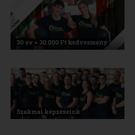
30 év = 30.000 Ft kedvezmény
Szakmai képzéseink