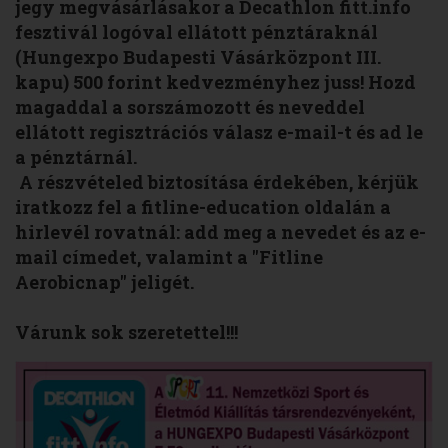
jegy megvásárlásakor a Decathlon fitt.info
fesztivál logóval ellátott pénztáraknál
(Hungexpo Budapesti Vásárközpont III.
kapu) 500 forint kedvezményhez juss! Hozd
magaddal a sorszámozott és neveddel
ellátott regisztrációs válasz e-mail-t és ad le
a pénztárnál.
A részvételed biztosítása érdekében, kérjük
iratkozz fel a fitline-education oldalán a
hirlevél rovatnál: add meg a nevedet és az e-
mail címedet, valamint a "Fitline
Aerobicnap" jeligét.
Várunk sok szeretettel!!!