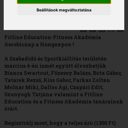
Beállítások megváltoztatása
2006. január 10.
Fitline Education-Fitness Akadémia
Aerobicnap
a Hungexpon !
A Szabadidő és Sportkiállítás területén
március 4-én ismét együtt élvezhetjük
Bianca Swartout, Füzessy Balázs, Bóta Gábor,
Tatarek Rezső, Kiss Gábor, Farkas Zoltán
Molnár Miki, Dallos Ági, Czapári Edit,
Szunyogh Tatjána valamint a Fitline
Education és a Fitness Akadémia tanárainak
óráit.
Regisztrálj most, hogy a teljes árú (1300 Ft)