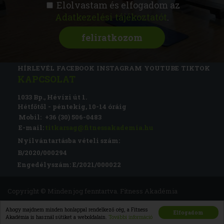
Elolvastam és elfogadom az
Adatkezelési tájékoztatót
.
FITNESS AKADÉMIA
KÉPZÉSEK
RÓLUNK
MAGAZIN
CSATLAKOZZ
HÍRLEVÉL
FACEBOOK
INSTAGRAM
YOUTUBE
TIKTOK
KAPCSOLAT
1033 Bp., Hévízi út 1.
Hétfőtől - péntekig, 10-14 óráig
Mobil:
+36 (30) 506-0483
E-mail:
titkarsag@fitnessakademia.hu
Nyilvántartásba vételi szám:
B/2020/000294
Engedélyszám: E/2021/000022
Copyright © Minden jog fenntartva. Fitness Akadémia
Impresszum
Adatvédelem
Felhasználási feltételek
Ahogy majdnem minden honlappal rendelkező cég, a Fitness
Elfogadom
Akadémia is használ sütiket a weboldalain.
További információ
ÁSZF