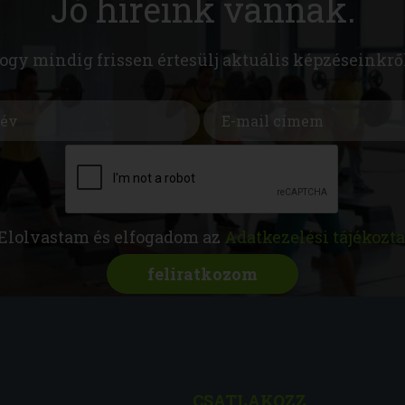
Jó híreink vannak.
hogy mindig frissen értesülj aktuális képzéseinkrő
Elolvastam és elfogadom az
Adatkezelési tájékozta
CSATLAKOZZ