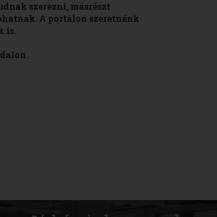
udnak szerezni, másrészt
phatnak. A portálon szeretnénk
 is.
dalon.