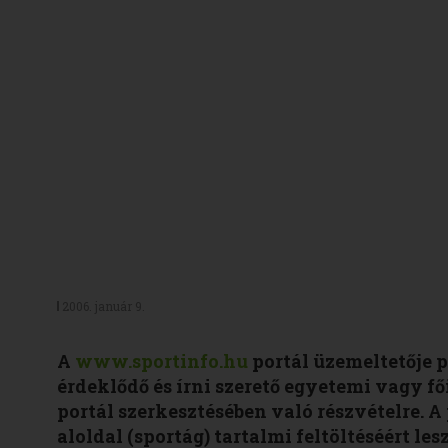
2006. január 9.
A
www.sportinfo.hu
portál üzemeltetője p
érdeklődő és írni szerető egyetemi vagy f
portál szerkesztésében való részvételre. 
aloldal (sportág) tartalmi feltöltéséért les