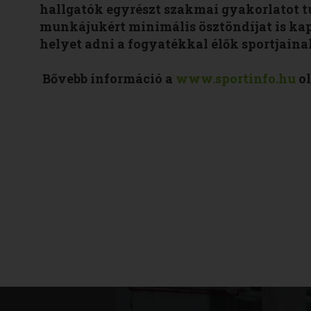
hallgatók egyrészt szakmai gyakorlatot t
munkájukért minimális ösztöndíjat is ka
helyet adni a fogyatékkal élők sportjainak
Bővebb információ a
www.sportinfo.hu
ol