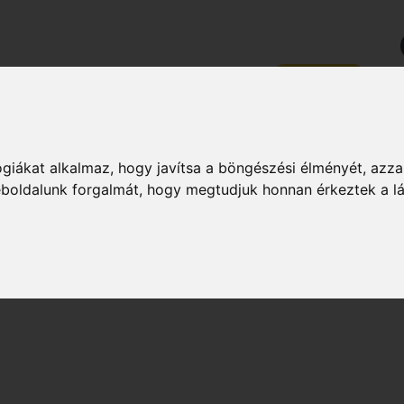
PZÉSEK
RÓLUNK
KAPCSOLAT
MAGAZIN
ZSÉG
DIÉTA & FOGYÁS
HÍREK & ÉRDEKES
MAGAZIN
giákat alkalmaz, hogy javítsa a böngészési élményét, azza
weboldalunk forgalmát, hogy megtudjuk honnan érkeztek a l
ÁS!