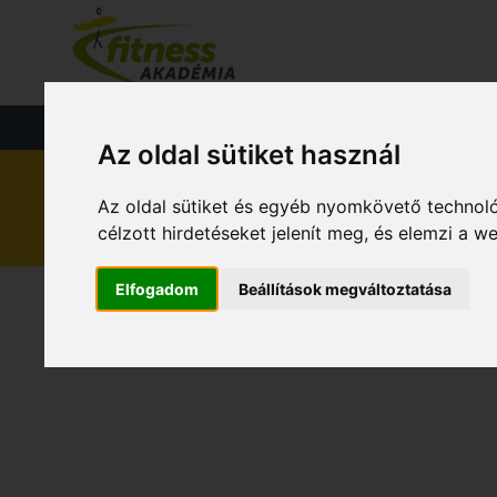
FŐOLDAL
KÉ
FITNESS
TÁPLÁLKOZÁS
EGÉS
Az oldal sütiket használ
Az oldal sütiket és egyéb nyomkövető technoló
HÍREK
célzott hirdetéseket jelenít meg, és elemzi a 
Elfogadom
Beállítások megváltoztatása
PÁLYÁZATI FELHÍV