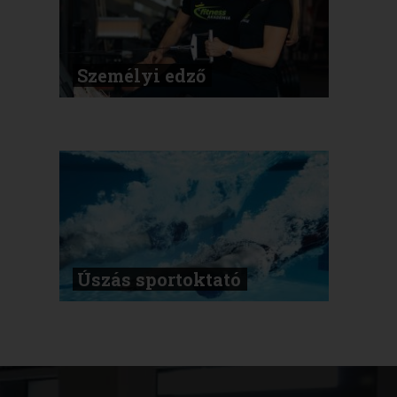
Személyi edző
Úszás sportoktató