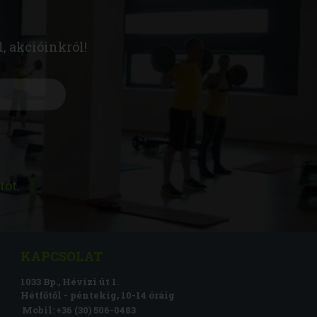
l, akcióinkról!
tót
.
KAPCSOLAT
1033 Bp., Hévízi út 1.
Hétfőtől - péntekig, 10-14 óráig
Mobil:
+36 (30) 506-0483