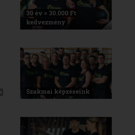
30 év = 30.000 Ft
kedvezmény
Szakmai képzéseink