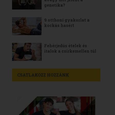
genetika?
9 otthoni gyakorlat a
kockás hasért
Fehérjedús ételek és
italok a csirkemellen túl
CSATLAKOZZ HOZZÁNK