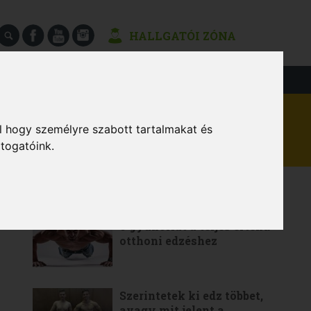
HALLGATÓI ZÓNA
SÉGEK
l hogy személyre szabott tartalmakat és
átogatóink.
LEGOLVASOTTABB
6 gyakorlat a teljes értékű
otthoni edzéshez
Szerintetek ki edz többet,
avagy mit jelent a