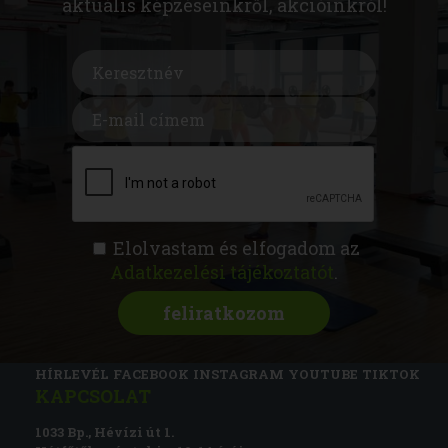
aktuális képzéseinkről, akcióinkról!
Elolvastam és elfogadom az
Adatkezelési tájékoztatót
.
FITNESS AKADÉMIA
KÉPZÉSEK
RÓLUNK
MAGAZIN
CSATLAKOZZ
HÍRLEVÉL
FACEBOOK
INSTAGRAM
YOUTUBE
TIKTOK
KAPCSOLAT
1033 Bp., Hévízi út 1.