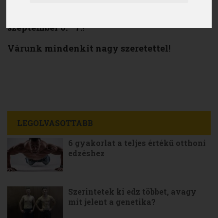
2008. szeptemberében induló összes OKJ-
s képzésünk kezdési időpontja: 2008.
szeptember 6. - 7.!
Várunk mindenkit nagy szeretettel!
LEGOLVASOTTABB
6 gyakorlat a teljes értékű otthoni
edzéshez
Szerintetek ki edz többet, avagy
mit jelent a genetika?