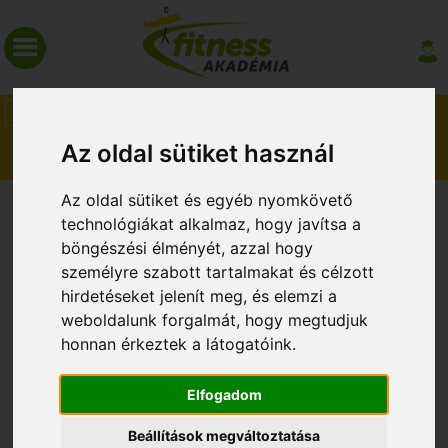
HÍREK
MAGAZIN
Az oldal sütiket használ
Az oldal sütiket és egyéb nyomkövető
KÉPZÉSI IDŐPONTOK
technológiákat alkalmaz, hogy javítsa a
böngészési élményét, azzal hogy
személyre szabott tartalmakat és célzott
hirdetéseket jelenít meg, és elemzi a
weboldalunk forgalmát, hogy megtudjuk
honnan érkeztek a látogatóink.
Elfogadom
2008. március 10.
Beállítások megváltoztatása