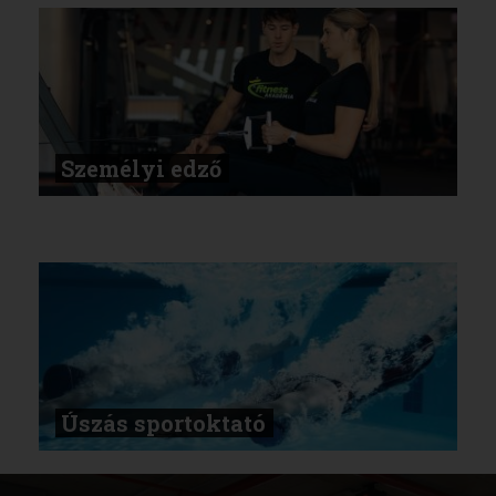
Személyi edző
Úszás sportoktató