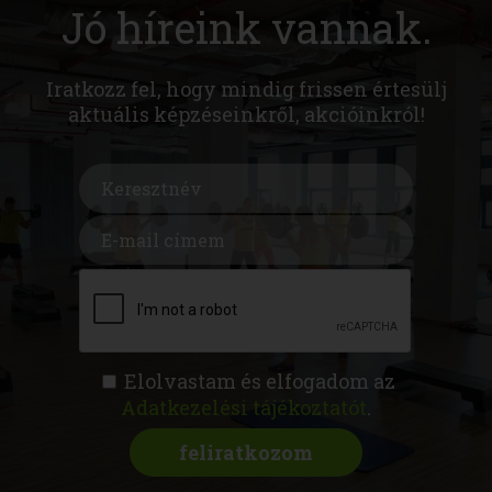
Jó híreink vannak.
Iratkozz fel, hogy mindig frissen értesülj
aktuális képzéseinkről, akcióinkról!
Elolvastam és elfogadom az
Adatkezelési tájékoztatót
.
FITNESS AKADÉMIA
KÉPZÉSEK
RÓLUNK
MAGAZIN
CSATLAKOZZ