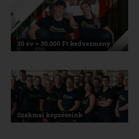
30 év = 30.000 Ft kedvezmény
Szakmai képzéseink