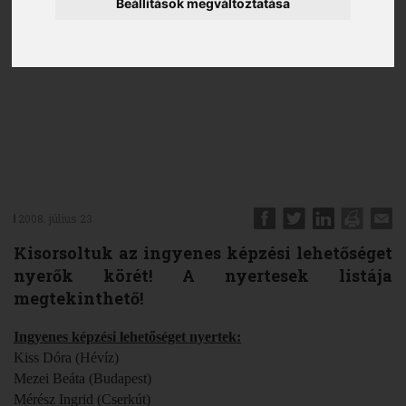
Beállítások megváltoztatása
2008. július 23.
Kisorsoltuk az ingyenes képzési lehetőséget
nyerők körét! A nyertesek listája
megtekinthető!
Ingyenes képzési lehetőséget nyertek:
Kiss Dóra (Hévíz)
Mezei Beáta (Budapest)
Mérész Ingrid (Cserkút)