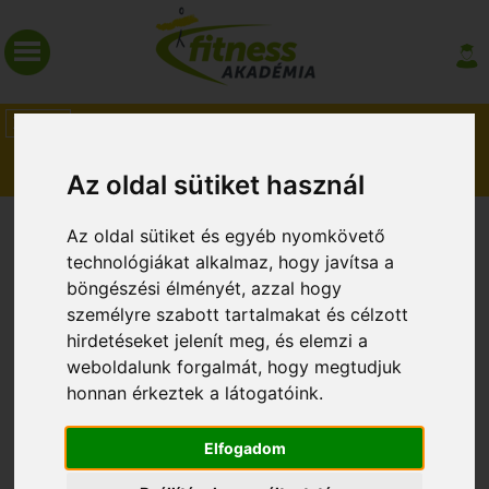
HÍREK
MAGAZIN
Az oldal sütiket használ
A JÁTÉK NYERTESEI II.
Az oldal sütiket és egyéb nyomkövető
technológiákat alkalmaz, hogy javítsa a
böngészési élményét, azzal hogy
személyre szabott tartalmakat és célzott
hirdetéseket jelenít meg, és elemzi a
weboldalunk forgalmát, hogy megtudjuk
honnan érkeztek a látogatóink.
Elfogadom