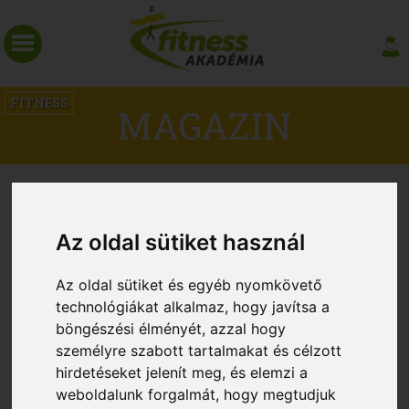
FITNESS
MAGAZIN
Az oldal sütiket használ
Az oldal sütiket és egyéb nyomkövető
technológiákat alkalmaz, hogy javítsa a
böngészési élményét, azzal hogy
személyre szabott tartalmakat és célzott
hirdetéseket jelenít meg, és elemzi a
Kímélő gyakorlatok az ízületi
weboldalunk forgalmát, hogy megtudjuk
merevség enyhítésére