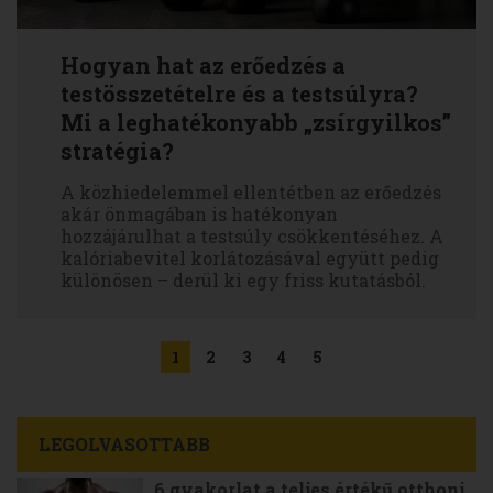
Hogyan hat az erőedzés a
testösszetételre és a testsúlyra?
Mi a leghatékonyabb „zsírgyilkos”
stratégia?
A közhiedelemmel ellentétben az erőedzés
akár önmagában is hatékonyan
hozzájárulhat a testsúly csökkentéséhez. A
kalóriabevitel korlátozásával együtt pedig
különösen – derül ki egy friss kutatásból.
1
2
3
4
5
LEGOLVASOTTABB
6 gyakorlat a teljes értékű otthoni