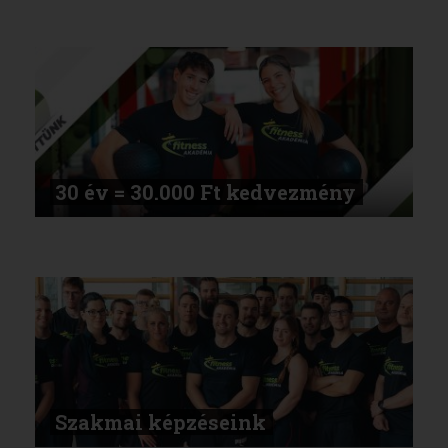
30 év = 30.000 Ft kedvezmény
Szakmai képzéseink