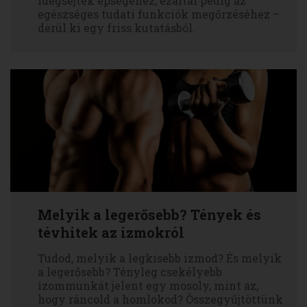
idegsejtek épségéhez, ezáltal pedig az
egészséges tudati funkciók megőrzéséhez –
derül ki egy friss kutatásból.
Melyik a legerősebb? Tények és
tévhitek az izmokról
Tudod, melyik a legkisebb izmod? És melyik
a legerősebb? Tényleg csekélyebb
izommunkát jelent egy mosoly, mint az,
hogy ráncold a homlokod? Összegyűjtöttünk