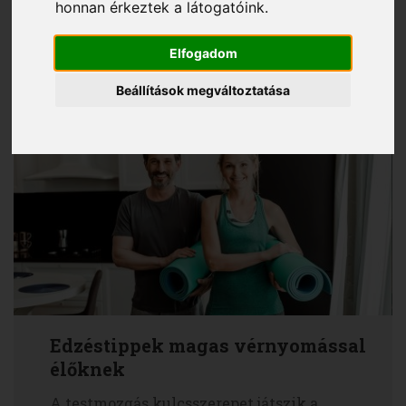
honnan érkeztek a látogatóink.
Az ízületi bántalmak nem jelentenek teljes
felmentést a testmozgás alól. Sőt, a
Elfogadom
rendszeres edzés hozzájárulhat a panaszok
enyhüléséhez. Persze, akad néhány dolog,
Beállítások megváltoztatása
amire ilyenkor fokozottan figyelned kell.
Edzéstippek magas vérnyomással
élőknek
A testmozgás kulcsszerepet játszik a