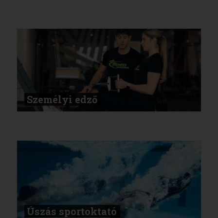
Személyi edző
Úszás sportoktató