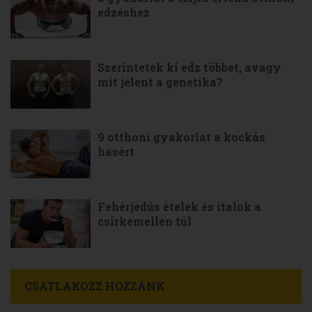
edzéshez
Szerintetek ki edz többet, avagy
mit jelent a genetika?
9 otthoni gyakorlat a kockás
hasért
Fehérjedús ételek és italok a
csirkemellen túl
CSATLAKOZZ HOZZÁNK