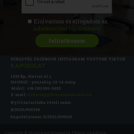
Elolvastam és elfogadom az
Adatkezelési tájékoztatót
.
FITNESS AKADÉMIA
KÉPZÉSEK
RÓLUNK
MAGAZIN
CSATLAKOZZ
HÍRLEVÉL
FACEBOOK
INSTAGRAM
YOUTUBE
TIKTOK
KAPCSOLAT
1033 Bp., Hévízi út 1.
Hétfőtől - péntekig, 10-14 óráig
Mobil:
+36 (30) 506-0483
E-mail:
titkarsag@fitnessakademia.hu
Nyilvántartásba vételi szám:
B/2020/000294
Engedélyszám: E/2021/000022
Copyright © Minden jog fenntartva. Fitness Akadémia