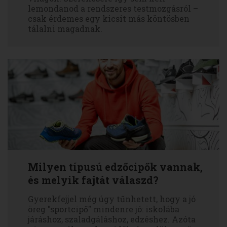
lemondanod a rendszeres testmozgásról –
csak érdemes egy kicsit más köntösben
tálalni magadnak.
Milyen típusú edzőcipők vannak,
és melyik fajtát válaszd?
Gyerekfejjel még úgy tűnhetett, hogy a jó
öreg "sportcipő" mindenre jó: iskolába
járáshoz, szaladgáláshoz, edzéshez. Azóta