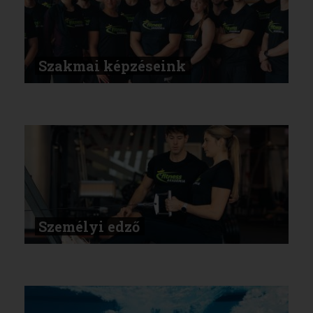
Szakmai képzéseink
Személyi edző