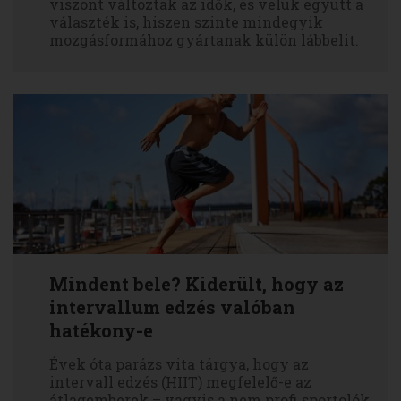
viszont változtak az idők, és velük együtt a
választék is, hiszen szinte mindegyik
mozgásformához gyártanak külön lábbelit.
Mindent bele? Kiderült, hogy az
intervallum edzés valóban
hatékony-e
Évek óta parázs vita tárgya, hogy az
intervall edzés (HIIT) megfelelő-e az
átlagemberek – vagyis a nem profi sportolók