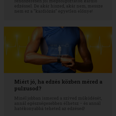
rendszeresen jól megdolgoztatod kardió
edzéssel. De akár hiszed, akár nem, messze
nem ez a "kardiózás" egyetlen előnye!
Miért jó, ha edzés közben méred a
pulzusod?
Minél jobban ismered a szíved működését,
annál egészségesebben élhetsz – és annál
hatékonyabbá teheted az edzésed!