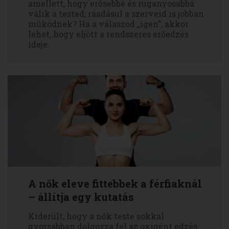
amellett, hogy erősebbé és ruganyosabbá
válik a tested, ráadásul a szerveid is jobban
működnek? Ha a válaszod „igen”, akkor
lehet, hogy eljött a rendszeres erőedzés
ideje.
A nők eleve fittebbek a férfiaknál
– állítja egy kutatás
Kiderült, hogy a nők teste sokkal
gyorsabban dolgozza fel az oxigént edzés