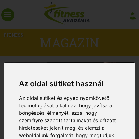
FITNESS
MAGAZIN
Az oldal sütiket használ
Az oldal sütiket és egyéb nyomkövető
technológiákat alkalmaz, hogy javítsa a
böngészési élményét, azzal hogy
személyre szabott tartalmakat és célzott
Kardió vagy súlyok? Tények és
hirdetéseket jelenít meg, és elemzi a
weboldalunk forgalmát, hogy megtudjuk
tévhitek az edzésfajtákról