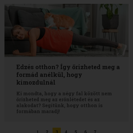
Edzés otthon? Így őrizheted meg a
formád anélkül, hogy
kimozdulnál
Ki mondta, hogy a négy fal között nem
őrizheted meg az erőnlétedet és az
alakodat? Segítünk, hogy otthon is
formában maradj!
1
2
3
4
5
6
7