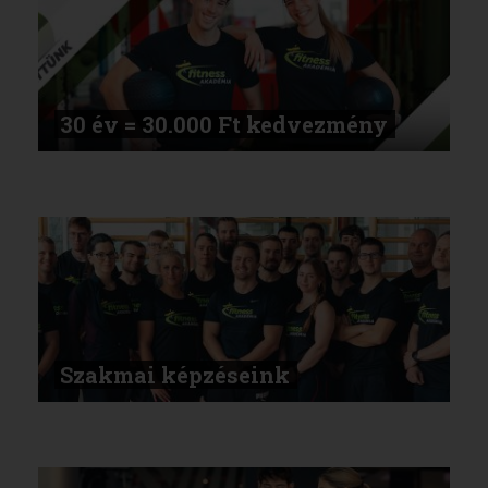
30 év = 30.000 Ft kedvezmény
Szakmai képzéseink