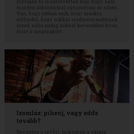
Biztosan te is észrevetted már, hogy nem
minden alkalommal ugyanolyan az edzés.
Van, hogy jobban esik, mint máskor,
előfordul, hogy sokkal eredményesebbnek
érzed, néha pedig sokkal kevesebbet bírsz,
mint a megszokott.
Izomláz: pihenj, vagy eddz
tovább?
Rengeteg a tévhit, miközben a válasz