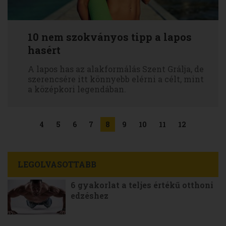
10 nem szokványos tipp a lapos
hasért
A lapos has az alakformálás Szent Grálja, de
szerencsére itt könnyebb elérni a célt, mint
a középkori legendában.
4
5
6
7
8
9
10
11
12
LEGOLVASOTTABB
6 gyakorlat a teljes értékű otthoni
edzéshez