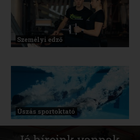
Személyi edző
Úszás sportoktató
Jó híreink vannak.