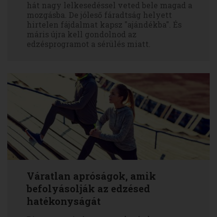
hát nagy lelkesedéssel veted bele magad a
mozgásba. De jóleső fáradtság helyett
hirtelen fájdalmat kapsz "ajándékba". És
máris újra kell gondolnod az
edzésprogramot a sérülés miatt.
Váratlan apróságok, amik
befolyásolják az edzésed
hatékonyságát