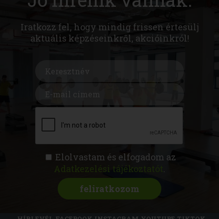
Iratkozz fel, hogy mindig frissen értesülj
aktuális képzéseinkről, akcióinkról!
Elolvastam és elfogadom az
Adatkezelési tájékoztatót
.
FITNESS AKADÉMIA
KÉPZÉSEK
RÓLUNK
MAGAZIN
CSATLAKOZZ
HÍRLEVÉL
FACEBOOK
INSTAGRAM
YOUTUBE
TIKTOK