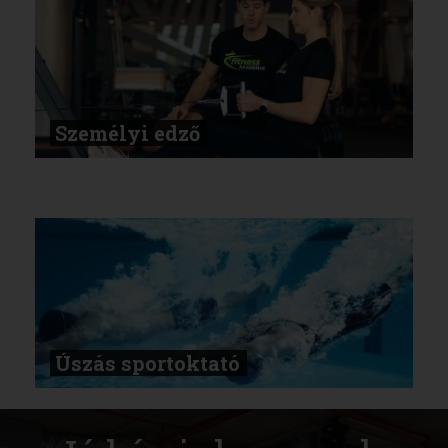
Személyi edző
Úszás sportoktató