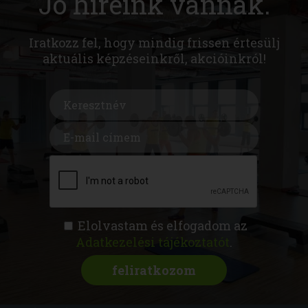
Jó híreink vannak.
Iratkozz fel, hogy mindig frissen értesülj
aktuális képzéseinkről, akcióinkról!
Elolvastam és elfogadom az
Adatkezelési tájékoztatót
.
FITNESS AKADÉMIA
KÉPZÉSEK
RÓLUNK
MAGAZIN
CSATLAKOZZ