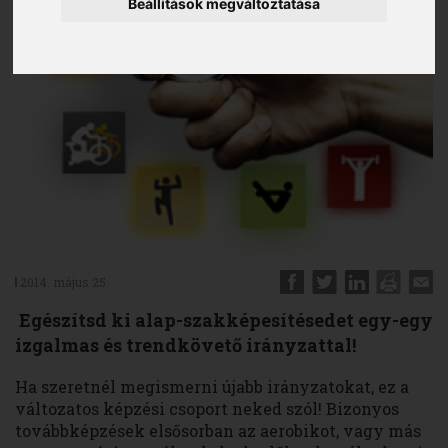
Beállítások megváltoztatása
2014. május 25.
Egészítsd ki alap-szakképesítésedet egy-egy
izgalmas és trendkövető irányzattal!
Ha szeretnél megismerni újabb irányzatokat, ez a
változatos képzési csoport neked szól! Bizonyos
továbbképzések elsősorban az aerobikot, vagy más