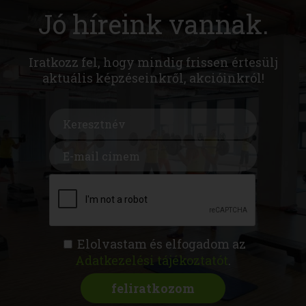
Jó híreink vannak.
Iratkozz fel, hogy mindig frissen értesülj
aktuális képzéseinkről, akcióinkról!
Elolvastam és elfogadom az
Adatkezelési tájékoztatót
.
FITNESS AKADÉMIA
KÉPZÉSEK
RÓLUNK
MAGAZIN
CSATLAKOZZ