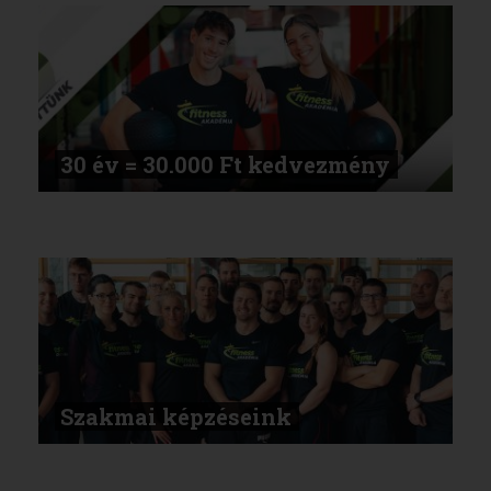
30 év = 30.000 Ft kedvezmény
Szakmai képzéseink