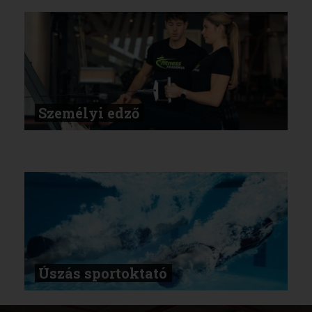
Személyi edző
Úszás sportoktató