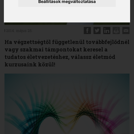
Beállítások megváltoztatása
2014. május 25.
Ha végzettségtől függetlenül továbbfejlődnél
vagy szakmai támpontokat keresel a
tudatos életvezetéshez, válassz életmód
kurzusaink közül!