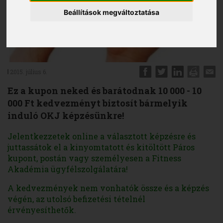
Beállítások megváltoztatása
2015. július 6.
Ez a kupon neked és barátodnak 10 000 - 10
000 Ft kedvezményt biztosít bármelyik
induló OKJ képzésünkre!
Jelentkezzetek online a választott képzésre és
juttassátok el a kinyomtatott és kitöltött Páros
kupont, postán vagy személyesen a Fitness
Akadémia ügyfélszolgálatára!
A kedvezmények nem vonhatók össze és a képzés
végén, az utolsó befizetési tételnél
érvényesíthetők.