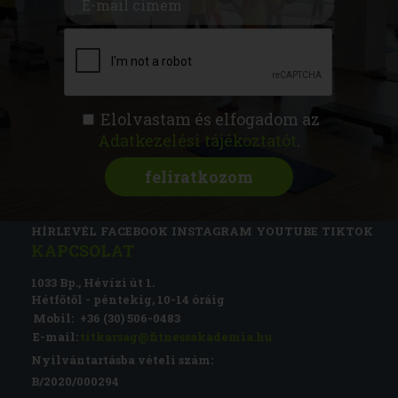
Elolvastam és elfogadom az
Adatkezelési tájékoztatót
.
FITNESS AKADÉMIA
KÉPZÉSEK
RÓLUNK
MAGAZIN
CSATLAKOZZ
HÍRLEVÉL
FACEBOOK
INSTAGRAM
YOUTUBE
TIKTOK
KAPCSOLAT
1033 Bp., Hévízi út 1.
Hétfőtől - péntekig, 10-14 óráig
Mobil:
+36 (30) 506-0483
E-mail:
titkarsag@fitnessakademia.hu
Nyilvántartásba vételi szám:
B/2020/000294