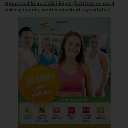
Nyomtasd ki az alábbi képet (kattints rá, majd
jobb egér gomb, mentés másként, nyomtatás):