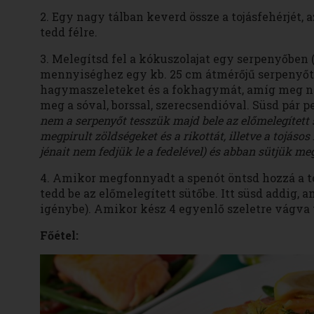
2. Egy nagy tálban keverd össze a tojásfehérjét, az
tedd félre.
3. Melegítsd fel a kókuszolajat egy serpenyőben (
mennyiséghez egy kb. 25 cm átmérőjű serpenyőt v
hagymaszeleteket és a fokhagymát, amíg meg ne
meg a sóval, borssal, szerecsendióval. Süsd pár 
nem a serpenyőt tesszük majd bele az előmelegítet
megpirult zöldségeket és a rikottát, illetve a tojásos 
jénait nem fedjük le a fedelével) és abban sütjük me
4. Amikor megfonnyadt a spenót öntsd hozzá a toj
tedd be az előmelegített sütőbe. Itt süsd addig, a
igénybe). Amikor kész 4 egyenlő szeletre vágva 
Főétel: