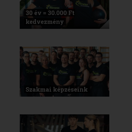
30 év = 30.000 Ft
kedvezmény
.
Szakmai képzéseink