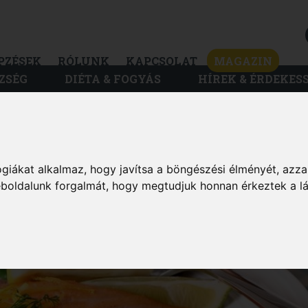
PZÉSEK
RÓLUNK
KAPCSOLAT
MAGAZIN
ZSÉG
DIÉTA & FOGYÁS
HÍREK & ÉRDEKES
MAGAZIN
giákat alkalmaz, hogy javítsa a böngészési élményét, azza
ETÉSHEZ 1.
weboldalunk forgalmát, hogy megtudjuk honnan érkeztek a l