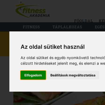
FŐOLDAL
KÉ
FITNESS
TÁPLÁLKOZÁS
EGÉS
Az oldal sütiket használ
DIÉTA ÉS FOGYÁS
Az oldal sütiket és egyéb nyomkövető technoló
RECEPTEK ZSÍRÉG
célzott hirdetéseket jelenít meg, és elemzi a 
Elfogadom
Beállítások megváltoztatása