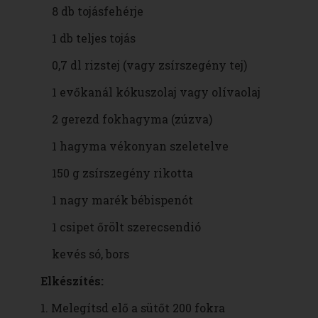
8 db tojásfehérje
1 db teljes tojás
0,7 dl rizstej (vagy zsírszegény tej)
1 evőkanál kókuszolaj vagy olívaolaj
2 gerezd fokhagyma (zúzva)
1 hagyma vékonyan szeletelve
150 g zsírszegény rikotta
1 nagy marék bébispenót
1 csipet őrölt szerecsendió
kevés só, bors
Elkészítés:
1. Melegítsd elő a sütőt 200 fokra