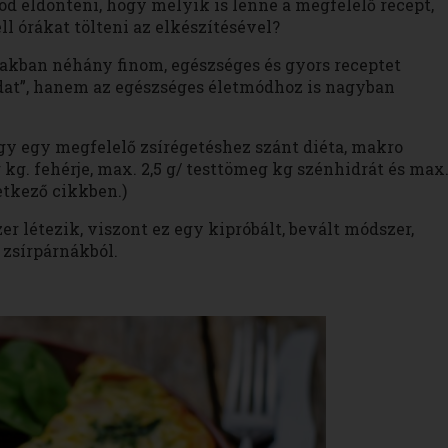
dod eldönteni, hogy melyik is lenne a megfelelő recept,
ll órákat tölteni az elkészítésével?
biakban néhány finom, egészséges és gyors receptet
dat”, hanem az egészséges életmódhoz is nagyban
gy egy megfelelő zsírégetéshez szánt diéta, makro
 kg. fehérje, max. 2,5 g/ testtömeg kg szénhidrát és max
etkező cikkben.)
 létezik, viszont ez egy kipróbált, bevált módszer,
 zsírpárnákból.