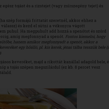
 egész tojást és a rizstejet (vagy zsírszegény tejet) és
ha szép formájú frittatát szeretnél, akkor ehhez a
álassz) és kezd el sütni a vékonyra vágott
m puhul. Ha megpuhult add hozzá a spenótot és szórd
percig, amíg megfonnyad a spenót
. Fontos kiemelni, hogy
t sütőbe, hanem amikor megfonnyadt a spenót, akkor a
keveréket egy hőálló, pl. kis kerek, jénai tálba tesszük bele (
g.
ásos keveréket, majd a rikottát kanállal adagold bele, é
míg a tojás szépen megszilárdul (ez kb. 8 percet vesz
tálald.