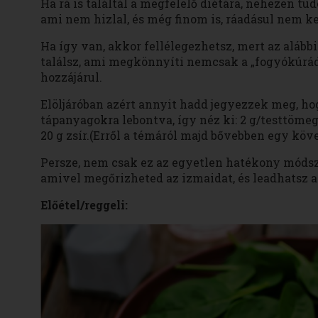
Ha rá is találtál a megfelelő diétára, nehezen tu
ami nem hizlal, és még finom is, ráadásul nem ke
Ha így van, akkor fellélegezhetsz, mert az aláb
találsz, ami megkönnyíti nemcsak a „fogyókúrá
hozzájárul.
Elöljáróban azért annyit hadd jegyezzek meg, ho
tápanyagokra lebontva, így néz ki: 2 g/testtömeg
20 g zsír.(Erről a témáról majd bővebben egy köv
Persze, nem csak ez az egyetlen hatékony módszer
amivel megőrizheted az izmaidat, és leadhatsz a
Előétel/reggeli: