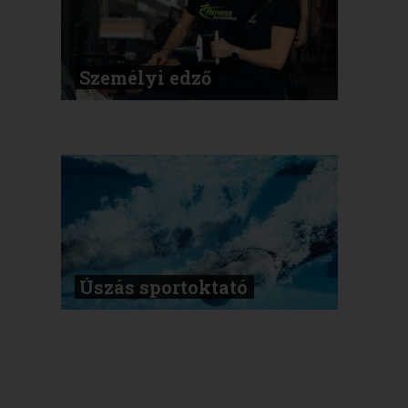
Személyi edző
Úszás sportoktató