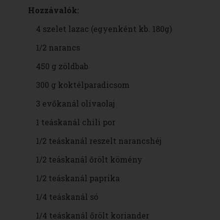
Hozzávalók:
4 szelet lazac (egyenként kb. 180g)
1/2 narancs
450 g zöldbab
300 g koktélparadicsom
3 evőkanál olívaolaj
1 teáskanál chili por
1/2 teáskanál reszelt narancshéj
1/2 teáskanál őrölt kömény
1/2 teáskanál paprika
1/4 teáskanál só
1/4 teáskanál őrölt koriander