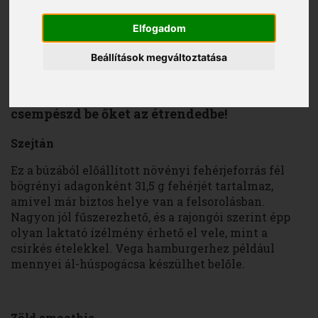
Elfogadom
Sándor Alexandra Valéria
2016. augusztus 18.
Beállítások megváltoztatása
Ha unod a csirkemellet rizzsel és egy kis
egészséges változatosságra vágysz,
csempészd be őket az étrendedbe!
Szejtán
Ez a búzából előállított növényi fehérjeforrás fél
bögrényi adagonként 31,5 g fehérjét tartalmaz,
amivel már biztos helye van a felsorolásban.
Nagyon jól fűszerezhető, és a rajongói szerint épp
olyan laktató ízélmény érhető el vele, mint a
csirkés ételekkel. Vega hamburgerhez például
mennyei ál-húspogácsa készülhet belőle.
Z
ö
ld smoothie