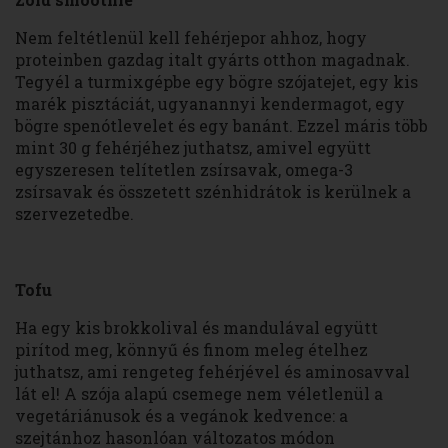
Nem feltétlenül kell fehérjepor ahhoz, hogy
proteinben gazdag italt gyárts otthon magadnak.
Tegyél a turmixgépbe egy bögre szójatejet, egy kis
marék pisztáciát, ugyanannyi kendermagot, egy
bögre spenótlevelet és egy banánt. Ezzel máris több
mint 30 g fehérjéhez juthatsz, amivel együtt
egyszeresen telítetlen zsírsavak, omega-3
zsírsavak és összetett szénhidrátok is kerülnek a
szervezetedbe.
Tofu
Ha egy kis brokkolival és mandulával együtt
pirítod meg, könnyű és finom meleg ételhez
juthatsz, ami rengeteg fehérjével és aminosavval
lát el! A szója alapú csemege nem véletlenül a
vegetáriánusok és a vegánok kedvence: a
szejtánhoz hasonlóan változatos módon