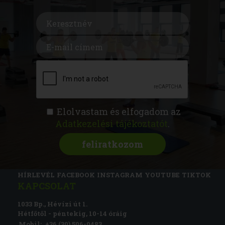
Elolvastam és elfogadom az
Adatkezelési tájékoztatót
.
FITNESS AKADÉMIA
KÉPZÉSEK
RÓLUNK
MAGAZIN
CSATLAKOZZ
HÍRLEVÉL
FACEBOOK
INSTAGRAM
YOUTUBE
TIKTOK
KAPCSOLAT
1033 Bp., Hévízi út 1.
Hétfőtől - péntekig, 10-14 óráig
Mobil:
+36 (30) 506-0483