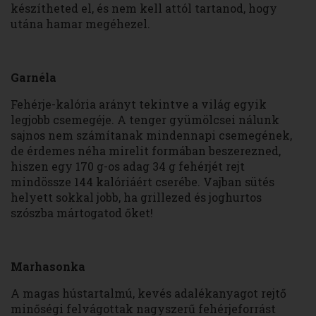
készítheted el, és nem kell attól tartanod, hogy
utána hamar megéhezel.
Garn
éla
Fehérje-kalória arányt tekintve a világ egyik
legjobb csemegéje. A tenger gyümölcsei nálunk
sajnos nem számítanak mindennapi csemegének,
de érdemes néha mirelit formában beszerezned,
hiszen egy 170 g-os adag 34 g fehérjét rejt
mindössze 144 kalóriáért cserébe. Vajban sütés
helyett sokkal jobb, ha grillezed és joghurtos
szószba mártogatod őket!
Marhasonka
A magas hústartalmú, kevés adalékanyagot rejtő
minőségi felvágottak nagyszerű fehérjeforrást