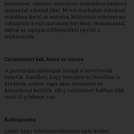
jelentenek, ráadásul szendvics formájában bárhová
magaddal viheted őket. Mivel marhahús sokaknál
ritkábban kerül az asztalra, különösen érdemes azt
választani a változatosság jegyében. Hummusszal,
sajttal és ropogós zöldségekkel együtt a
legfinomabb.
Csíráztatott bab, borsó és lencse
A proteindús zöldségek listáját a hüvelyesek
vezetik. Amellett, hogy leveshez és főételhez is
kiválóak, salátát vagy akár desszertet és
készíthetsz belőlük. 100 g csíráztatott babban több
mint 13 g fehérje van.
Kelkáposzta
Lehet, hogy fehérjetartalomban nem kelhet