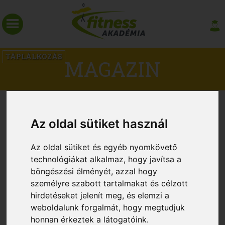
TÁPLÁLKOZÁS
MAGAZIN
FEHÉRJEDÚS ÉTELEK ÉS ITALOK
A CSIRKEMELLEN TÚL
Az oldal sütiket használ
Az oldal sütiket és egyéb nyomkövető
technológiákat alkalmaz, hogy javítsa a
böngészési élményét, azzal hogy
személyre szabott tartalmakat és célzott
hirdetéseket jelenít meg, és elemzi a
weboldalunk forgalmát, hogy megtudjuk
honnan érkeztek a látogatóink.