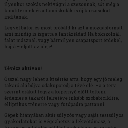
ilyenkor szokás nekivágni a szezonnak, sőt még a
konditermek és a tánciskolák is új kurzusokat
indítanak.
Legyél bátor, és most próbáld ki azt a mozgásformát,
ami mindig is izgatta a fantáziádat! Ha bokszolnál,
falat másznál, vagy bármilyen csapatsport érdekel,
hajrá – eljött az ideje!
Tévézz aktívan!
Ősszel nagy lehet a kísértés arra, hogy egy jó meleg
takaró alá bújva odakuporodj a tévé elé. Ha a terv
szerint órákat fogsz a képernyő előtt tölteni,
érdemes a takarót félretéve inkább szobabiciklire,
elliptikus trénerre vagy futópadra pattanni.
Gépek hiányában akár súlyzós vagy saját testsúlyos
gyakorlatokat is végezhetsz: a fekvőtámasz, a
kitörés és a felülés például örök sláger, és mindig