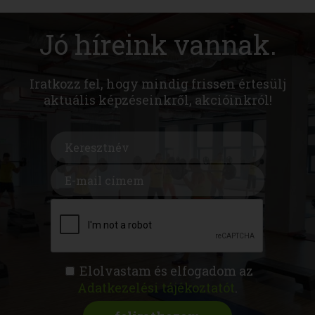
Jó híreink vannak.
Iratkozz fel, hogy mindig frissen értesülj
aktuális képzéseinkről, akcióinkról!
Elolvastam és elfogadom az
Adatkezelési tájékoztatót
.
FITNESS AKADÉMIA