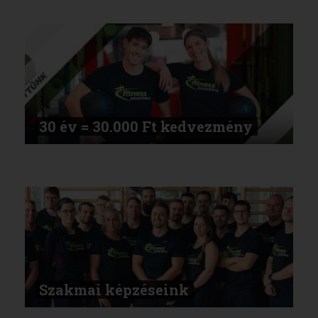
30 év = 30.000 Ft kedvezmény
Szakmai képzéseink