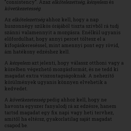
"consistency". Azaz
elkötelezettség
,
kényelem
és
következetesség
.
Az
elkötelezettség
ahhoz kell, hogy a nap
huszonnégy szűkös órájából tiszta szívből rá tudj
szánni valamennyit a mozgásra. Enélkül ugyanis
előfordulhat, hogy annyi percet töltesz el a
kifogáskereséssel, mint amennyi pont egy rövid,
ám hatékony edzéshez kell.
A
kényelem
azt jelenti, hogy válassz otthoni vagy a
közelben végezhető mozgásformát, és ne tedd ki
magadat extra viszontagságoknak. A nehezítő
körülmények ugyanis könnyen elvehetik a
kedvedet.
A
következetesség
pedig ahhoz kell, hogy ne
havonta egyszer fanyalodj rá az edzésre, hanem
tartsd magadat egy fix napi vagy heti tervhez,
amitől ha eltérsz, gyakorlatilag saját magadat
csapod be.