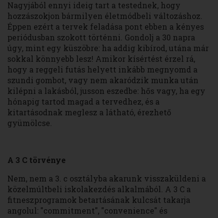
Nagyjából ennyi ideig tart a testednek, hogy
hozzászokjon bármilyen életmódbeli változáshoz.
Éppen ezért a tervek feladása pont ebben a kényes
periódusban szokott történni. Gondolj a 30 napra
úgy, mint egy küszöbre: ha addig kibírod, utána már
sokkal könnyebb lesz! Amikor kísértést érzel rá,
hogy a reggeli futás helyett inkább megnyomd a
szundi gombot, vagy nem akaródzik munka után
kilépni a lakásból, jusson eszedbe: hős vagy, ha egy
hónapig tartod magad a tervedhez, és a
kitartásodnak meglesz a látható, érezhető
gyümölcse.
A 3 C törvénye
Nem, nem a 3. c osztályba akarunk visszaküldeni a
közelmúltbeli iskolakezdés alkalmából. A 3 C a
fitneszprogramok betartásának kulcsát takarja
angolul: "commitment", "convenience" és