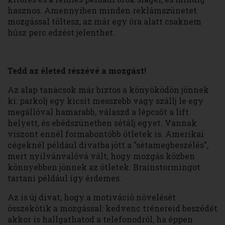
hasznos. Amennyiben minden reklámszünetet
mozgással töltesz, az már egy óra alatt csaknem
húsz perc edzést jelenthet.
Tedd az életed részévé a mozgást!
Az alap tanácsok már biztos a könyöködön jönnek
ki: parkolj egy kicsit messzebb vagy szállj le egy
megállóval hamarabb, válaszd a lépcsőt a lift
helyett, és ebédszünetben sétálj egyet. Vannak
viszont ennél formabontóbb ötletek is. Amerikai
cégeknél például divatba jött a "sétamegbeszélés",
mert nyilvánvalóvá vált, hogy mozgás közben
könnyebben jönnek az ötletek. Brainstormingot
tartani például így érdemes.
Az is új divat, hogy a motiváció növelését
összekötik a mozgással: kedvenc trénereid beszédét
akkor is hallgathatod a telefonodról, ha éppen