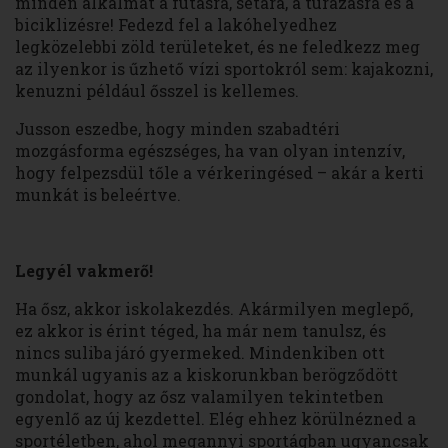
minden alkalmat a futásra, sétára, a túrázásra és a
biciklizésre! Fedezd fel a lakóhelyedhez
legközelebbi zöld területeket, és ne feledkezz meg
az ilyenkor is űzhető vízi sportokról sem: kajakozni,
kenuzni például ősszel is kellemes.
Jusson eszedbe, hogy minden szabadtéri
mozgásforma egészséges, ha van olyan intenzív,
hogy felpezsdül tőle a vérkeringésed – akár a kerti
munkát is beleértve.
Legyél vakmerő!
Ha ősz, akkor iskolakezdés. Akármilyen meglepő,
ez akkor is érint téged, ha már nem tanulsz, és
nincs suliba járó gyermeked. Mindenkiben ott
munkál ugyanis az a kiskorunkban berögződött
gondolat, hogy az ősz valamilyen tekintetben
egyenlő az új kezdettel. Elég ehhez körülnézned a
sportéletben, ahol megannyi sportágban ugyancsak