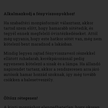
Alkalmazkodj a fényviszonyokhoz!
Ha szabadtéri mozgásformát választasz, akkor
tartsd szem előtt, hogy hamarabb sötétedik, és
tegyél ennek megfelelő óvintézkedéseket. Attól
még ugyanis, hogy este hatkor sötét van, még nem
kötelező bent maradnod a lakásban.
Mindig legyen rajtad fényvisszaverő részekkel
ellátott ruhadarab, kerékpározásnál pedig
egyenesen kötelező a sisak és a lámpa. Ha állandó
napirendet tartasz, akkor a rendszeresen arra járó
autósok hamar hozzád szoknak, így még tovább
csökken a balesetveszély.
Öltözz rétegesen!
A kinti mozgáshoz elengedhetetlen, hogy okosan