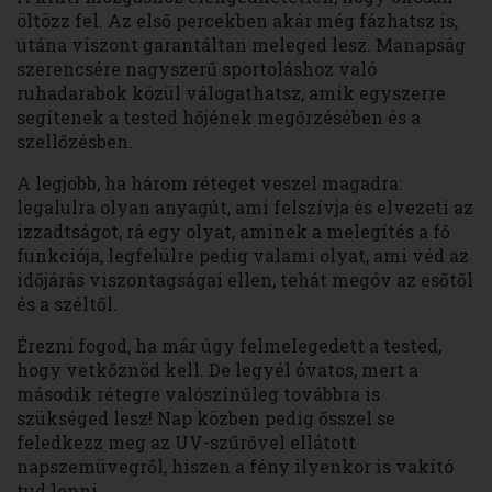
öltözz fel. Az első percekben akár még fázhatsz is,
utána viszont garantáltan meleged lesz. Manapság
szerencsére nagyszerű sportoláshoz való
ruhadarabok közül válogathatsz, amik egyszerre
segítenek a tested hőjének megőrzésében és a
szellőzésben.
A legjobb, ha három réteget veszel magadra:
legalulra olyan anyagút, ami felszívja és elvezeti az
izzadtságot, rá egy olyat, aminek a melegítés a fő
funkciója, legfelülre pedig valami olyat, ami véd az
időjárás viszontagságai ellen, tehát megóv az esőtől
és a széltől.
Érezni fogod, ha már úgy felmelegedett a tested,
hogy vetkőznöd kell. De legyél óvatos, mert a
második rétegre valószínűleg továbbra is
szükséged lesz! Nap közben pedig ősszel se
feledkezz meg az UV-szűrővel ellátott
napszemüvegről, hiszen a fény ilyenkor is vakító
tud lenni.