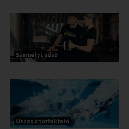
Személyi edző
Úszás sportoktató