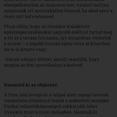
elengedhetetlen az önazonos test, valahol mélyen
mégiscsak ott motoszkálhat benned, ha akad ezen a
téren mit helyretenned.
Plusz előny, hogy az ilyenkor kialakított
egészséges szokásokat nagyobb eséllyel tartod meg
a tél és a tavasz folyamán, így nyugodtan várhatod
a nyarat – a legjobb formád egész éven át kitarthat,
ha te is kitartó vagy.
Adunk néhány ötletet, amitől reméljük, hogy
megjön az őszi sportoláshoz a kedved.
Használd ki az időjárást!
A friss, hűs levegő és a talpad alatt ropogó levelek
varázslatos élménnyé teszik a szabadtéri mozgást.
Fizikai teljesítőképességed sokkal jobb lehet
ilyenkor, mint a nyári melegben. Használj ki