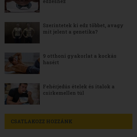
edzéshez
Szerintetek ki edz többet, avagy
mit jelent a genetika?
9 otthoni gyakorlat a kockás
hasért
Fehérjedús ételek és italok a
csirkemellen túl
CSATLAKOZZ HOZZÁNK