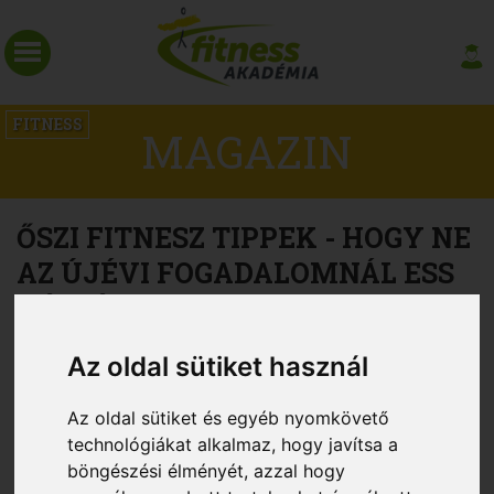
FITNESS
MAGAZIN
ŐSZI FITNESZ TIPPEK - HOGY NE
AZ ÚJÉVI FOGADALOMNÁL ESS
KÉTSÉGBE
Az oldal sütiket használ
Az oldal sütiket és egyéb nyomkövető
technológiákat alkalmaz, hogy javítsa a
böngészési élményét, azzal hogy