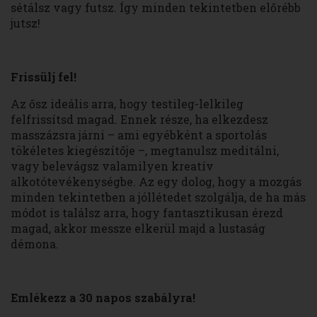
sétálsz vagy futsz. Így minden tekintetben előrébb
jutsz!
Frissülj fel!
Az ősz ideális arra, hogy testileg-lelkileg
felfrissítsd magad. Ennek része, ha elkezdesz
masszázsra járni – ami egyébként a sportolás
tökéletes kiegészítője –, megtanulsz meditálni,
vagy belevágsz valamilyen kreatív
alkotótevékenységbe. Az egy dolog, hogy a mozgás
minden tekintetben a jóllétedet szolgálja, de ha más
módot is találsz arra, hogy fantasztikusan érezd
magad, akkor messze elkerül majd a lustaság
démona.
Emlékezz a 30 napos szabályra!