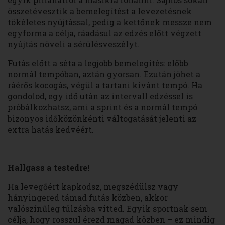
összetévesztik a bemelegítést a levezetésnek
tökéletes nyújtással, pedig a kettőnek messze nem
egyforma a célja, ráadásul az edzés előtt végzett
nyújtás növeli a sérülésveszélyt.
Futás előtt a séta a legjobb bemelegítés: előbb
normál tempóban, aztán gyorsan. Ezután jöhet a
ráérős kocogás, végül a tartani kívánt tempó. Ha
gondolod, egy idő után az intervall edzéssel is
próbálkozhatsz, ami a sprint és a normál tempó
bizonyos időközönkénti váltogatását jelenti az
extra hatás kedvéért.
Hallgass a testedre!
Ha levegőért kapkodsz, megszédülsz vagy
hányingered támad futás közben, akkor
valószínűleg túlzásba vitted. Egyik sportnak sem
célja, hogy rosszul érezd magad közben – ez mindig