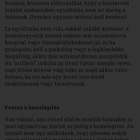
futással, könnyen előfordulhat, hogy a futóterved
legelső szakaszában egyáltalán nem jut szerep a
futásnak. Ilyenkor ugyanis sétával kell kezdeni!
Ez egyáltalán nem ciki, sokkal inkább kortünet: a
huszonegyedik század embere már mindenhová
kocsival vagy tömegközlekedéssel jár, és ha
gyalogolni kell a parkolóig vagy a legközelebbi
megállóig, akkor már automatikusan morgolódik.
Ha "nulláról" indulsz az ilyen típusú mozgás terén,
napi félóra sétával vágj neki, és majd akkor válts
futásra, ha ezt már egy kicsit sem érzed
szokatlannak vagy fárasztónak.
Fontos a bemelegítés
Van valami, ami életed első és ezredik futásakor is
pont ugyanolyan fontos: ez pedig a bemelegítés. Az
izmaid nem úgy működnek, hogy jólessen nekik
egyik pillanatról a másikra rohanni. Sajnos sokan