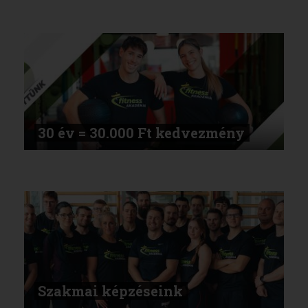
30 év = 30.000 Ft kedvezmény
Szakmai képzéseink