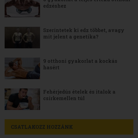
edzéshez
Szerintetek ki edz többet, avagy
mit jelent a genetika?
9 otthoni gyakorlat a kockás
hasért
Fehérjedús ételek és italok a
csirkemellen túl
CSATLAKOZZ HOZZÁNK