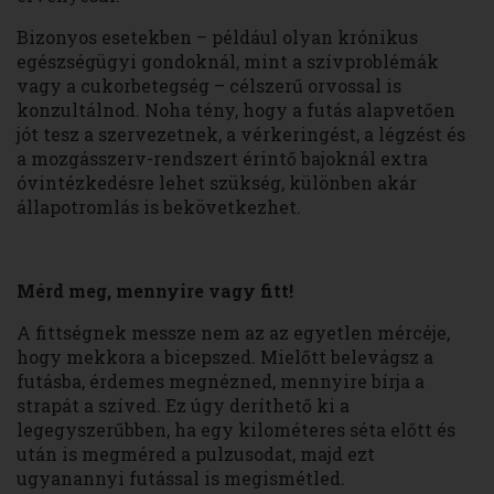
Bizonyos esetekben – például olyan krónikus
egészségügyi gondoknál, mint a szívproblémák
vagy a cukorbetegség – célszerű orvossal is
konzultálnod. Noha tény, hogy a futás alapvetően
jót tesz a szervezetnek, a vérkeringést, a légzést és
a mozgásszerv-rendszert érintő bajoknál extra
óvintézkedésre lehet szükség, különben akár
állapotromlás is bekövetkezhet.
Mérd meg, mennyire vagy fitt!
A fittségnek messze nem az az egyetlen mércéje,
hogy mekkora a bicepszed. Mielőtt belevágsz a
futásba, érdemes megnézned, mennyire bírja a
strapát a szíved. Ez úgy deríthető ki a
legegyszerűbben, ha egy kilométeres séta előtt és
után is megméred a pulzusodat, majd ezt
ugyanannyi futással is megismétled.