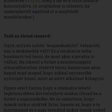
kíméletes
nyújtás
, főleg a láb és a törzs izmaira
koncentrálva. (A nyújtáshoz is célszerű, ha
szakembertől sajátítod el a megfelelő
mozdulatokat.)
Tedd az életed részévé!
Ugye, milyen nehéz "megszabadulni" valamitől,
ami a szokásoddá vált? Ez a tendencia néha
bosszantó tud lenni, de most akár a javadra is
válhat. Ha sikerül a futást a mindennapjaid
elmaradhatatlan részévé tenni, hamarosan azon
kapod majd magad, hogy sokkal egyszerűbb
nyúlcipőt húzni, mint az adott alkalmat kihagyni.
Éppen ezért fontos, hogy a számodra lehető
legkönnyebben kivitelezhető módon illeszd be a
futást a napirendedbe. Ne az számítson, hogy
mások mikor szoktak futni, hanem az, hogy a te
bioritmusod és a napi teendőid mikor teszik neked