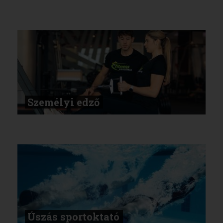
Személyi edző
Úszás sportoktató