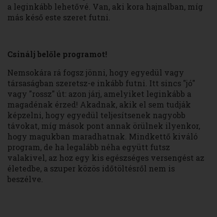
a leginkább lehetővé. Van, aki kora hajnalban, míg
más késő este szeret futni.
Csinálj belőle programot!
Nemsokára rá fogsz jönni, hogy egyedül vagy
társaságban szeretsz-e inkább futni. Itt sincs "jó"
vagy "rossz" út: azon járj, amelyiket leginkább a
magadénak érzed! Akadnak, akik el sem tudják
képzelni, hogy egyedül teljesítsenek nagyobb
távokat, míg mások pont annak örülnek ilyenkor,
hogy magukban maradhatnak. Mindkettő kiváló
program, de ha legalább néha együtt futsz
valakivel, az hoz egy kis egészséges versengést az
életedbe, a szuper közös időtöltésről nem is
beszélve.