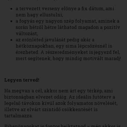
a tervezett verseny előnye a fix dátum, ami
nem hagy ellustulni;
a fogyás egy nagyon szép folyamat, aminek a
során hétről hétre láthatod magadon a pozitív
változást;
az erőnléted javulását pedig akár a
hétköznapokban, egy sima lépcsőzésnél is
érezheted. A részeredményeket is jegyezd fel,
mert segítenek, hogy mindig motivált maradj!
Legyen terved!
Ha megvan a cél, akkor nem árt egy térkép, ami
biztonságban elvezet odáig. Az ideális futóterv a
legelső távokon kívül azok folyamatos növelését,
illetve az elvárt szintidő csökkentését is
tartalmazza.
Pihenőnapokat is fontos beiktatnod – még akkor is,