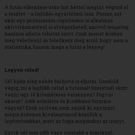
A futás elkezdése után hat héttel megint végezd el
a tesztet – a fejlődés egyértelmű lesz. Persze, ezt
akár egy pulzusszám rögzítésére is alkalmas
aktivitásmérővel is elvégezheted, amivel rengeteg
hasznos adatra tehetsz szert. Csak menet közben
még véletlenül se feledkezz meg arról, hogy nem a
statisztika, hanem maga a futás a lényeg!
Legyen célod!
Cél híján elég nehéz bárhová is eljutni. Gondold
végig, mi a legfőbb célod a futással! Szeretnél részt
venni egy 10 kilométeres versenyen? Fogyni
akarsz? Jobb erőnlétre és kirobbanó formára
vágysz? Ezek nyilván nem zárják ki egymást,
mégis érdemes kiválasztanod közülük a
legfontosabbat, mert az fogja megszabni az irányt.
Egyik cél sem jobb vagy rosszabb a másiknál: