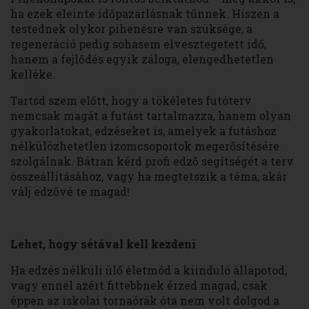
ha ezek eleinte időpazarlásnak tűnnek. Hiszen a
testednek olykor pihenésre van szüksége, a
regeneráció pedig sohasem elvesztegetett idő,
hanem a fejlődés egyik záloga, elengedhetetlen
kelléke.
Tartsd szem előtt, hogy a tökéletes futóterv
nemcsak magát a futást tartalmazza, hanem olyan
gyakorlatokat, edzéseket is, amelyek a futáshoz
nélkülözhetetlen izomcsoportok megerősítésére
szolgálnak. Bátran kérd profi edző segítségét a terv
összeállításához, vagy ha megtetszik a téma, akár
válj edzővé te magad!
Lehet, hogy sétával kell kezdeni
Ha edzés nélküli ülő életmód a kiinduló állapotod,
vagy ennél azért fittebbnek érzed magad, csak
éppen az iskolai tornaórák óta nem volt dolgod a