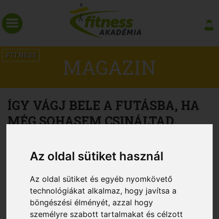
FITNESS
MAGAZIN
ÍGY VÁGJ BELE A FUTÁSBA, HA
MÉG SOHASEM CSINÁLTAD
Az oldal sütiket használ
Az oldal sütiket és egyéb nyomkövető
technológiákat alkalmaz, hogy javítsa a
böngészési élményét, azzal hogy
személyre szabott tartalmakat és célzott