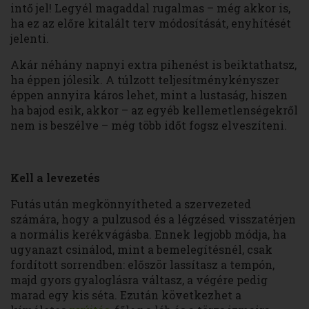
intő jel! Legyél magaddal rugalmas – még akkor is,
ha ez az előre kitalált terv módosítását, enyhítését
jelenti.
Akár néhány napnyi extra pihenést is beiktathatsz,
ha éppen jólesik. A túlzott teljesítménykényszer
éppen annyira káros lehet, mint a lustaság, hiszen
ha bajod esik, akkor – az egyéb kellemetlenségekről
nem is beszélve – még több időt fogsz elveszíteni.
Kell a levezetés
Futás után megkönnyítheted a szervezeted
számára, hogy a pulzusod és a légzésed visszatérjen
a normális kerékvágásba. Ennek legjobb módja, ha
ugyanazt csinálod, mint a bemelegítésnél, csak
fordított sorrendben: először lassítasz a tempón,
majd gyors gyaloglásra váltasz, a végére pedig
marad egy kis séta. Ezután következhet a