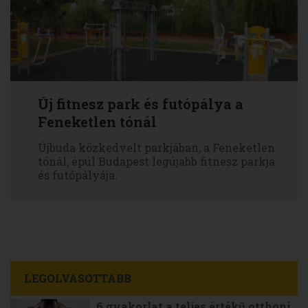
Új fitnesz park és futópálya a
Feneketlen tónál
Újbuda közkedvelt parkjában, a Feneketlen
tónál, épül Budapest legújabb fitnesz parkja
és futópályája.
LEGOLVASOTTABB
6 gyakorlat a teljes értékű otthoni