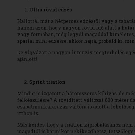
Ultra rövid edzés
Hallottál már a hétperces edzésről vagy a tabatá
hanem azon, hogy nagyon rövid idő alatt a hatá
vagy formában, még legyél magaddal kíméletes, 
spártai mini edzésre, akkor hajrá, próbáld ki, min
De vigyázat: a nagyon intenzív megterhelés egé
ajánlott!
Sprint triatlon
Mindig is izgatott a háromszoros kihívás, de m
felkészülésre? A rövidített változat 800 méter ús
csapatmunkára, azaz váltóra is adott a lehetőség
itthon is.
Más kérdés, hogy a triatlon kipróbálásához nem k
magadtól is bármikor nekikezdhetsz, tetszőlege