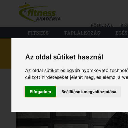
FŐOLDAL
KÉ
FITNESS
TÁPLÁLKOZÁS
EGÉS
Az oldal sütiket használ
FITNESS
Az oldal sütiket és egyéb nyomkövető technoló
16 MOZGÁSFORMA
célzott hirdetéseket jelenít meg, és elemzi a 
Elfogadom
Beállítások megváltoztatása
KI KELL PRÓBÁLN