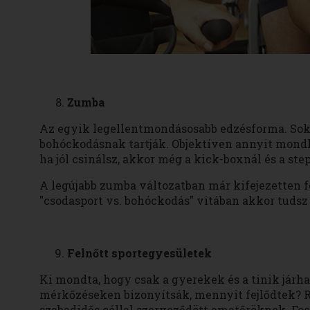
Zumba
Az egyik legellentmondásosabb edzésforma. Sok
bohóckodásnak tartják. Objektíven annyit mondh
ha jól csinálsz, akkor még a kick-boxnál és a step
A legújabb zumba változatban már kifejezetten f
"csodasport vs. bohóckodás" vitában akkor tudsz h
Felnőtt sportegyesületek
Ki mondta, hogy csak a gyerekek és a tinik jár
mérkőzéseken bizonyítsák, mennyit fejlődtek? R
szabadidős céllal szerveződött amatőröknek. Foci