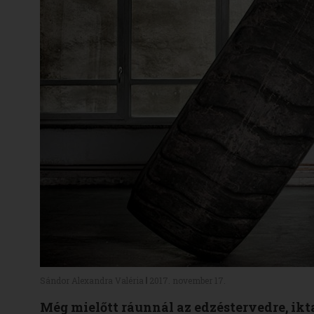
Sándor Alexandra Valéria
2017. november 17.
Még mielőtt ráunnál az edzéstervedre, ikta