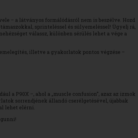
vele – a látványos formálódásról nem is beszélve. Hozd
maszokkal, sprinteléssel és súlyemeléssel! Ügyelj rá,
nehézséget válassz, különben sérülés lehet a vége a
emelegítés, illetve a gyakorlatok pontos végzése –
ául a P90X –, ahol a „muscle confusion”, azaz az izmok
rlatok sorrendjének állandó cserélgetésével, újabbak
l lehet elérni.
egunni!