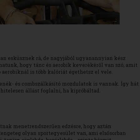
an esküsznek rá, de nagyjából ugyanannyian kész
atunk, hogy tánc és aerobik keverékéről van szó, amit
 aerobiknál is több kalóriát égethetsz el vele.
enék- és combszálkásító mozdulatok is vannak. Így hát
itelesen állást foglalni, ha kipróbáltad.
hatnak menetrendszerűen edzésre, hogy aztán
engeteg olyan sportegyesület van, ami elsősorban
, tenisz, röplabda, kosárlabda… szinte bármit