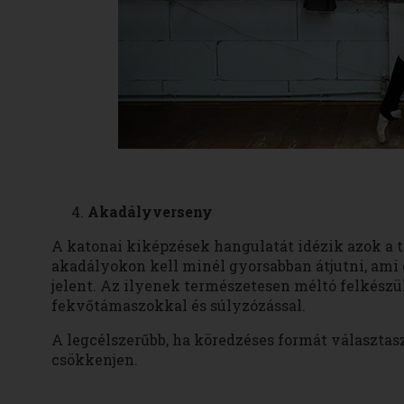
Akadályverseny
A katonai kiképzések hangulatát idézik azok a 
akadályokon kell minél gyorsabban átjutni, ami o
jelent. Az ilyenek természetesen méltó felkészü
fekvőtámaszokkal és súlyzózással.
A legcélszerűbb, ha köredzéses formát választas
csökkenjen.