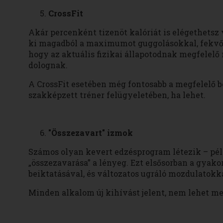
CrossFit
Akár percenként tizenöt kalóriát is elégethetsz 
ki magadból a maximumot guggolásokkal, fekvőtá
hogy az aktuális fizikai állapotodnak megfelelő 
dolognak.
A CrossFit esetében még fontosabb a megfelelő b
szakképzett tréner felügyeletében, ha lehet.
"Összezavart" izmok
Számos olyan kevert edzésprogram létezik – péld
„összezavarása” a lényeg. Ezt elsősorban a gyako
beiktatásával, és változatos ugráló mozdulatokka
Minden alkalom új kihívást jelent, nem lehet m