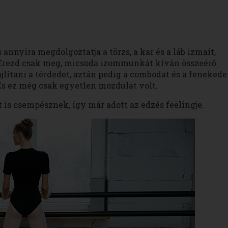
 annyira megdolgoztatja a törzs, a kar és a láb izmait,
 Érezd csak meg, micsoda izommunkát kíván összeérő
ajlítani a térdedet, aztán pedig a combodat és a fenekede
 És ez még csak egyetlen mozdulat volt.
t is csempésznek, így már adott az edzés feelingje.