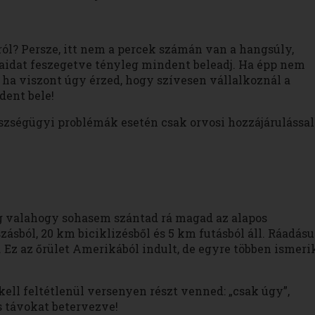
ról? Persze, itt nem a percek számán van a hangsúly,
raidat feszegetve tényleg mindent beleadj. Ha épp nem
ha viszont úgy érzed, hogy szívesen vállalkoznál a
dent bele!
szségügyi problémák esetén csak orvosi hozzájárulással
ég valahogy sohasem szántad rá magad az alapos
zásból, 20 km biciklizésből és 5 km futásból áll. Ráadásu
. Ez az őrület Amerikából indult, de egyre többen ismeri
ell feltétlenül versenyen részt venned: „csak úgy”,
s távokat betervezve!