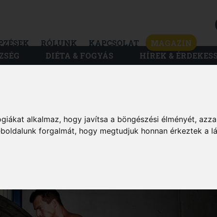
PZÉSEK
RÓLUNK
KAPCSOLAT
MAGAZIN
ZSÉG
DIÉTA & FOGYÁS
HÍREK & ÉRDEKES
MAGAZIN
giákat alkalmaz, hogy javítsa a böngészési élményét, azza
, AMIT MINDENKINE
weboldalunk forgalmát, hogy megtudjuk honnan érkeztek a l
IA