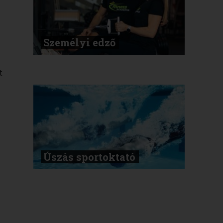
Személyi edző
t
Úszás sportoktató