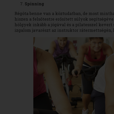
Spinning
Régóta benne van a köztudatban, de most mintha 
hiszen a felsőtestre erősített súlyok segítségéve
hölgyek inkább a jógával és a pilatesszel kevert 
izgalom javarészt az instruktor rátermettségén,