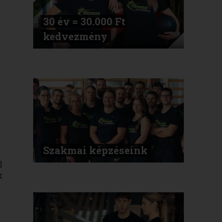
30 év = 30.000 Ft
kedvezmény
Szakmai képzéseink
l
k