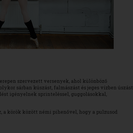
terepen szervezett versenyek, ahol különböző
lykor sárban kúszást, falmászást és jeges vízben úszást
lést igényelnek sprinteléssel, guggolásokkal,
z, a körök között némi pihenővel, hogy a pulzusod