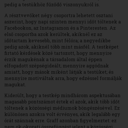
pedig a testükhöz fűződő viszonyukról is.
A résztvevőket négy csoportra lehetett osztani
aszerint, hogy napi szinten mennyi időt töltenek a
Facebookon, az Instagramon és a Pinteresten. Az
első csoportba azok kerültek, akiknél ez az
időtartam kevesebb, mint félóra; a negyedikbe
pedig azok, akiknél több mint másfél. A testképet
firtató kérdések közé tartozott, hogy mennyire
érzik magukénak a társadalom által éppen
elfogadott szépségideált; mennyire aggódnak
amiatt, hogy mások miként látják a testüket; és
mennyire motiváltak arra, hogy edzéssel formálják
magukat.
Kiderült, hogy a testkép mindhárom aspektusában
magasabb pontszámot értek el azok, akik több időt
töltenek a közösségi médiumok böngészésével. Ez
különösen azokra volt érvényes, akik legalább egy
órát szánnak erre. Graff azonban figyelmeztet: ez
nem ok-okozati összefüggést jelent a közösségi