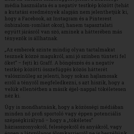
média használata és a negatív testkép között (tehát
a kutatási eredmények alapján nem jelenthetjük ki,
hogy a Facebook, az Instagram és a Pinterest
önbizalom-romlást okoz), hanem tapasztalati
együtt járásról van szó, aminek a hátterében más
tényezők is állhatnak.
„Az emberek szinte mindig olyan tartalmakat
tesznek közzé magukról, ami jó színben tünteti fel
őket” – fejti ki Graff. A böngészés és a negatív
testkép közötti összefüggés közös hátterét
valószínűleg az jelenti, hogy sokan hajlamosak
erről a tényről megfeledkezni, s azt hiszik, hogy a
velük ellentétben a másik éjjel-nappal tökéletesen
néz ki.
Úgy is mondhatnánk, hogy a közösségi médiában
minden nő profi sportoló vagy éppen potenciális
szépségkirálynő – hogy a „tökéletes”
háziasszonyokról, feleségekről és anyákról, vagy
éppen a látszólagos álomkarrierről ne is beszéljünk.