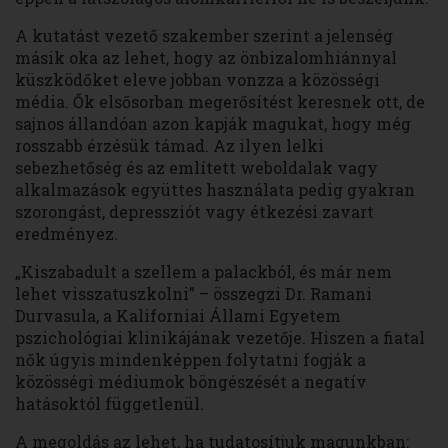
A kutatást vezető szakember szerint a jelenség
másik oka az lehet, hogy az önbizalomhiánnyal
küszködőket eleve jobban vonzza a közösségi
média. Ők elsősorban megerősítést keresnek ott, de
sajnos állandóan azon kapják magukat, hogy még
rosszabb érzésük támad. Az ilyen lelki
sebezhetőség és az említett weboldalak vagy
alkalmazások együttes használata pedig gyakran
szorongást, depressziót vagy étkezési zavart
eredményez.
„Kiszabadult a szellem a palackból, és már nem
lehet visszatuszkolni” – összegzi Dr. Ramani
Durvasula, a Kaliforniai Állami Egyetem
pszichológiai klinikájának vezetője. Hiszen a fiatal
nők úgyis mindenképpen folytatni fogják a
közösségi médiumok böngészését a negatív
hatásoktól függetlenül.
A megoldás az lehet, ha tudatosítjuk magunkban: