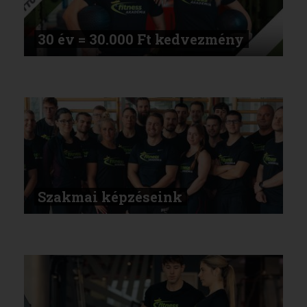
30 év = 30.000 Ft kedvezmény
Szakmai képzéseink