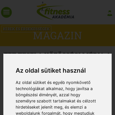
HÍREK ÉS ÉRDEKESSÉGEK
MAGAZIN
EZT TESZI A KÖZÖSSÉGI MÉDIA A
NŐK TESTKÉPÉVEL
Az oldal sütiket használ
Az oldal sütiket és egyéb nyomkövető
technológiákat alkalmaz, hogy javítsa a
böngészési élményét, azzal hogy
személyre szabott tartalmakat és célzott
hirdetéseket jelenít meg, és elemzi a
weboldalunk forgalmát, hogy megtudjuk