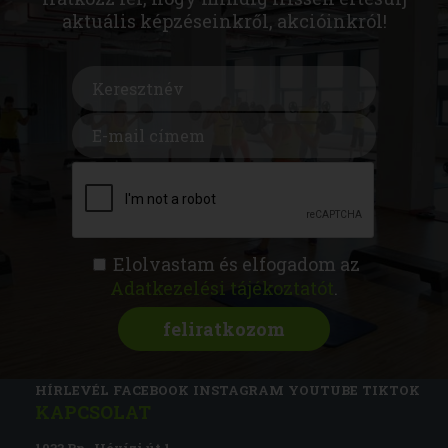
aktuális képzéseinkről, akcióinkról!
Elolvastam és elfogadom az
Adatkezelési tájékoztatót
.
FITNESS AKADÉMIA
KÉPZÉSEK
RÓLUNK
MAGAZIN
CSATLAKOZZ
HÍRLEVÉL
FACEBOOK
INSTAGRAM
YOUTUBE
TIKTOK
KAPCSOLAT