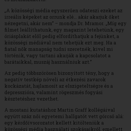
„A közösségi média egyszerűen odateszi ezeket az
irreális képeket az orrunk elé… akár akarjuk őket
nézegetni, akár nem” – mondja Dr. Mramor. „Míg egy
filmet leállíthatunk, egy magazint letehetünk, egy
óriásplakát elől pedig elfordíthatjuk a fejünket, a
közösségi médiával nem tehetjük ezt meg. Ha a
fiatal nők manapság tudni szeretnék, kivel mi
történik, vagy tartani akarják a kapcsolatot a
barátaikkal, muszáj használniuk azt.”
Az pedig többszörösen bizonyított tény, hogy a
negatív testkép növeli az étkezési zavarok
kockázatát, hajlamosít az elszigeteltségre és a
depresszióra, valamint rögeszmés fogyási
késztetéshez vezethet.
A mostani kutatáshoz Martin Graff kollégáival
együtt száz női egyetemi hallgatót vett górcső alá:
egy kérdőívsorozatot kellett kitölteniük a
közösségi média használati szokásaikról, emellett