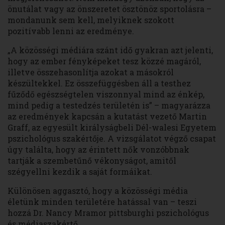
önutálat vagy az önszeretet ösztönöz sportolásra –
mondanunk sem kell, melyiknek szokott
pozitívabb lenni az eredménye.
„A közösségi médiára szánt idő gyakran azt jelenti,
hogy az ember fényképeket tesz közzé magáról,
illetve összehasonlítja azokat a másokról
készültekkel. Ez összefüggésben áll a testhez
fűződő egészségtelen viszonnyal mind az énkép,
mind pedig a testedzés területén is” – magyarázza
az eredmények kapcsán a kutatást vezető Martin
Graff, az egyesült királyságbeli Dél-walesi Egyetem
pszichológus szakértője. A vizsgálatot végző csapat
úgy találta, hogy az érintett nők vonzóbbnak
tartják a szembetűnő vékonyságot, amitől
szégyellni kezdik a saját formáikat.
Különösen aggasztó, hogy a közösségi média
életünk minden területére hatással van – teszi
hozzá Dr. Nancy Mramor pittsburghi pszichológus
és médiaszakértő.