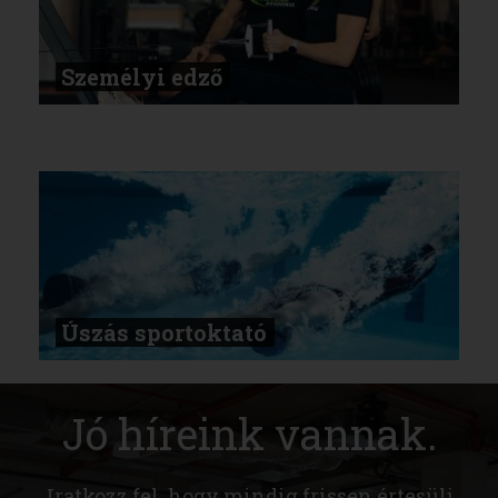
Személyi edző
Úszás sportoktató
Jó híreink vannak.
Iratkozz fel, hogy mindig frissen értesülj