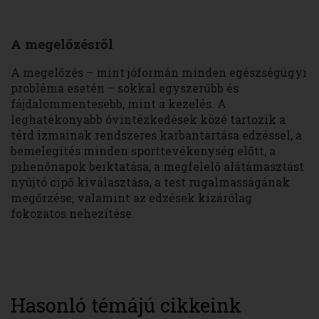
A megelőzésről
A megelőzés – mint jóformán minden egészségügyi
probléma esetén – sokkal egyszerűbb és
fájdalommentesebb, mint a kezelés. A
leghatékonyabb óvintézkedések közé tartozik a
térd izmainak rendszeres karbantartása edzéssel, a
bemelegítés minden sporttevékenység előtt, a
pihenőnapok beiktatása, a megfelelő alátámasztást
nyújtó cipő kiválasztása, a test rugalmasságának
megőrzése, valamint az edzések kizárólag
fokozatos nehezítése.
Hasonló témájú cikkeink