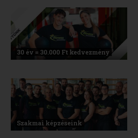
30 év = 30.000 Ft kedvezmény
Szakmai képzéseink