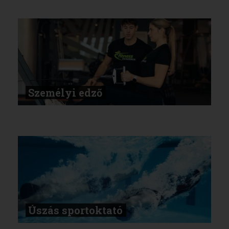
Személyi edző
Úszás sportoktató