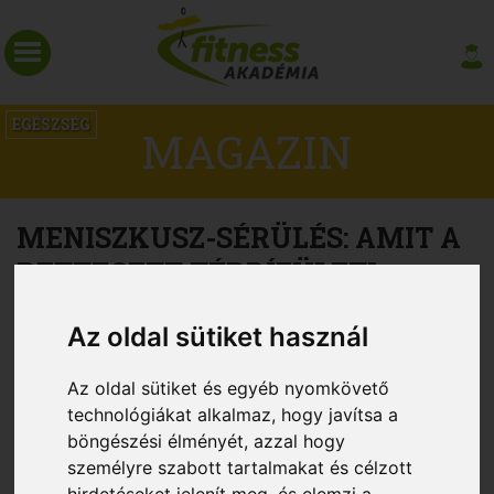
EGÉSZSÉG
MAGAZIN
MENISZKUSZ-SÉRÜLÉS: AMIT A
RETTEGETT TÉRDÍZÜLETI
PROBLÉMÁRÓL TUDNI KELL
Az oldal sütiket használ
Az oldal sütiket és egyéb nyomkövető
technológiákat alkalmaz, hogy javítsa a
böngészési élményét, azzal hogy
személyre szabott tartalmakat és célzott
hirdetéseket jelenít meg, és elemzi a