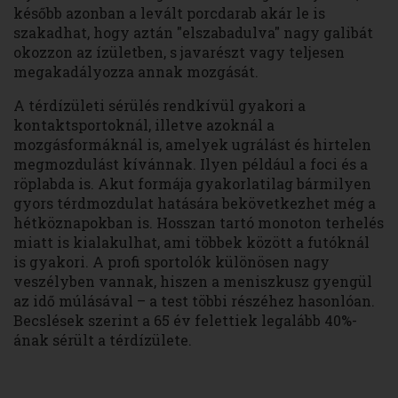
később azonban a levált porcdarab akár le is
szakadhat, hogy aztán "elszabadulva" nagy galibát
okozzon az ízületben, s javarészt vagy teljesen
megakadályozza annak mozgását.
A térdízületi sérülés rendkívül gyakori a
kontaktsportoknál, illetve azoknál a
mozgásformáknál is, amelyek ugrálást és hirtelen
megmozdulást kívánnak. Ilyen például a foci és a
röplabda is. Akut formája gyakorlatilag bármilyen
gyors térdmozdulat hatására bekövetkezhet még a
hétköznapokban is. Hosszan tartó monoton terhelés
miatt is kialakulhat, ami többek között a futóknál
is gyakori. A profi sportolók különösen nagy
veszélyben vannak, hiszen a meniszkusz gyengül
az idő múlásával – a test többi részéhez hasonlóan.
Becslések szerint a 65 év felettiek legalább 40%-
ának sérült a térdízülete.