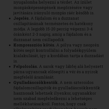
nyugalomba helyezni a térdet. Az ízület
mozgásképességének megőrzésére vagy
javítására irányuló mozgás ráér később is.
Jegelés.
A fájdalom és a duzzanat
csillapításának természetes és hatékony
módja. A legjobb 15-20 percig végezni 3-4
óránként 2-3 napig, amíg a fájdalom és a
duzzanat nem csillapodik.
Kompressziós kötés.
A pólya vagy neoprén
kötés segít kontrollálni a folyadékgyülem
kialakulását, így a kordában tartja a duzzadást
is.
Felpolcolás.
A sarok vagy lábfej alá helyezett
párna ugyancsak elősegíti a vér és a nyirok
megfelelő áramlását.
Gyulladáscsökkentők.
A nem szteroidos
fájdalomcsillapítók és gyulladáscsökkentők
hasznosak lehetnek ilyenkor, ugyanakkor
nem szabad megfeledkezni a lehetséges
mellékhatásaikról. Fontos, hogy csak