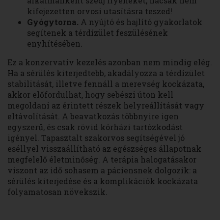
alkalmanként szedj ilyeneket, hacsak nem
kifejezetten orvosi utasításra teszed!
Gyógytorna.
A nyújtó és hajlító gyakorlatok
segítenek a térdízület feszülésének
enyhítésében.
Ez a konzervatív kezelés azonban nem mindig elég.
Ha a sérülés kiterjedtebb, akadályozza a térdízület
stabilitását, illetve fennáll a merevség kockázata,
akkor előfordulhat, hogy sebészi úton kell
megoldani az érintett részek helyreállítását vagy
eltávolítását. A beavatkozás többnyire igen
egyszerű, és csak rövid kórházi tartózkodást
igényel. Tapasztalt szakorvos segítségével jó
eséllyel visszaállítható az egészséges állapotnak
megfelelő életminőség. A terápia halogatásakor
viszont az idő sohasem a páciensnek dolgozik: a
sérülés kiterjedése és a komplikációk kockázata
folyamatosan növekszik.