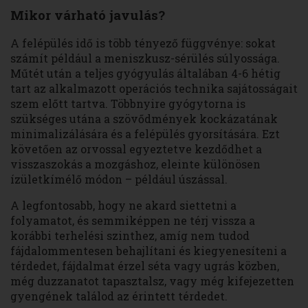
Mikor várható javulás?
A felépülés idő is több tényező függvénye: sokat
számít például a meniszkusz-sérülés súlyossága.
Műtét után a teljes gyógyulás általában 4-6 hétig
tart az alkalmazott operációs technika sajátosságait
szem előtt tartva. Többnyire gyógytorna is
szükséges utána a szövődmények kockázatának
minimalizálására és a felépülés gyorsítására. Ezt
követően az orvossal egyeztetve kezdődhet a
visszaszokás a mozgáshoz, eleinte különösen
ízületkímélő módon – például úszással.
A legfontosabb, hogy ne akard siettetni a
folyamatot, és semmiképpen ne térj vissza a
korábbi terhelési szinthez, amíg nem tudod
fájdalommentesen behajlítani és kiegyenesíteni a
térdedet, fájdalmat érzel séta vagy ugrás közben,
még duzzanatot tapasztalsz, vagy még kifejezetten
gyengének találod az érintett térdedet.