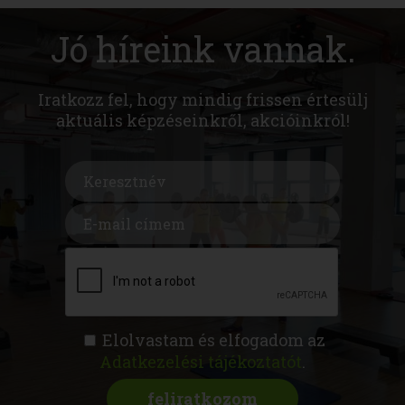
Jó híreink vannak.
Iratkozz fel, hogy mindig frissen értesülj
aktuális képzéseinkről, akcióinkról!
Elolvastam és elfogadom az
Adatkezelési tájékoztatót
.
FITNESS AKADÉMIA
KÉPZÉSEK
RÓLUNK
MAGAZIN