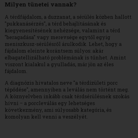
Milyen tünetei vannak?
A térdfájdalom, a duzzanat, a sérülés közben hallott
"pukkanásérzés", a térd behajlításának és
kiegyenesítésének nehézsége, valamint a térd
"beragadása" vagy merevsége egytől egyig
meniszkusz-sérülésről árulkodik. Lehet, hogy a
fájdalom eleinte korántsem súlyos: akár
elbagatellizálható problémának is tűnhet. Amint
viszont kialakul a gyulladás, már jön az éles
fájdalom.
A diagnózis hivatalos neve "a térdízületi porc
tépődése", amennyiben a leválás nem történt meg.
A köznyelvben inkább csak térdsérülésnek szokás
hívni – a porcleválás egy lehetséges
következmény, ami súlyosabb kategória, és
komolyan kell venni a veszélyét.