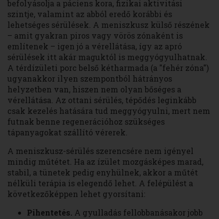
befolyásolja a páciens kora, fizikai aktivitási
szintje, valamint az abból eredő korábbi és
lehetséges sérülések. A meniszkusz külső részének
– amit gyakran piros vagy vörös zónaként is
említenek – igen jó a vérellátása, így az apró
sérülések itt akár maguktól is meggyógyulhatnak.
A térdízületi porc belső kétharmada (a "fehér zóna")
ugyanakkor ilyen szempontból hátrányos
helyzetben van, hiszen nem olyan bőséges a
vérellátása. Az ottani sérülés, tépődés leginkább
csak kezelés hatására tud meggyógyulni, mert nem
futnak benne regenerációhoz szükséges
tápanyagokat szállító vérerek.
A meniszkusz-sérülés szerencsére nem igényel
mindig műtétet. Ha az ízület mozgásképes marad,
stabil, a tünetek pedig enyhülnek, akkor a műtét
nélküli terápia is elegendő lehet. A felépülést a
következőképpen lehet gyorsítani:
Pihentetés.
A gyulladás fellobbanásakor jobb