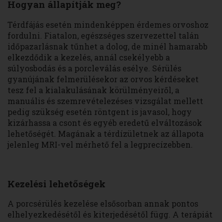
Hogyan állapítják meg?
Térdfájás esetén mindenképpen érdemes orvoshoz
fordulni. Fiatalon, egészséges szervezettel talán
időpazarlásnak tűnhet a dolog, de minél hamarabb
elkezdődik a kezelés, annál csekélyebb a
súlyosbodás és a porcleválás esélye. Sérülés
gyanújának felmerülésekor az orvos kérdéseket
tesz fel a kialakulásának körülményeiről, a
manuális és szemrevételezéses vizsgálat mellett
pedig szükség esetén röntgent is javasol, hogy
kizárhassa a csont és egyéb eredetű elváltozások
lehetőségét. Magának a térdízületnek az állapota
jelenleg MRI-vel mérhető fel a legprecízebben.
Kezelési lehetőségek
A porcsérülés kezelése elsősorban annak pontos
elhelyezkedésétől és kiterjedésétől függ. A terápiát