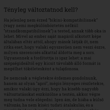
Tényleg változtatnod kell?
Ha jelenleg nem érzed "bikini-kompatibilisnek"
(vagy nemi megkülönböztetés nélkül:
"strandkompatibilisnek") a tested, annak több oka is
lehet. Mivel az ember saját magáról alkotott képe
általában eltér attól, ahogy mások látják őt, nem
ritka eset, hogy valaki egyszerűen nem veszi észre,
milyen szerencsés alkattal áldotta meg a sors.
Ugyanennek a fordítottja is igaz lehet: a mai
szépségideáltól egy kicsit távolabb álló formát is
megélhet tökéletesként a tulajdonosa.
De nemcsak a végletekre érdemes gondolnunk,
hanem az olyan "apró", mégis lényeges részletekre,
amikor valaki úgy érzi, hogy ha kisebb-nagyobb
változtatásokat eszközölne a testén, akkor végre
meg tudna vele elégedni. Igen ám, de hiába a külső
változás, ha nem kíséri tudati átalakulás, és a