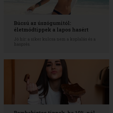
Búcsú az úszógumitól:
életmódtippek a lapos hasért
Jó hír: a siker kulcsa nem a koplalás és a
hasprés.
Bombabiztos tippek, ha 10%-nál