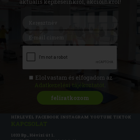
aktuális képzéseinkről, akcióinkról!
Elolvastam és elfogadom az
Adatkezelési tájékoztatót
.
FITNESS AKADÉMIA
KÉPZÉSEK
RÓLUNK
MAGAZIN
CSATLAKOZZ
HÍRLEVÉL
FACEBOOK
INSTAGRAM
YOUTUBE
TIKTOK
KAPCSOLAT
1033 Bp., Hévízi út 1.