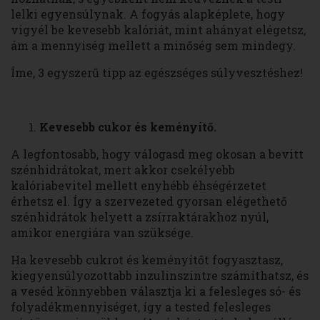
lelki egyensúlynak. A fogyás alapképlete, hogy
vigyél be kevesebb kalóriát, mint ahányat elégetsz,
ám a mennyiség mellett a minőség sem mindegy.
Íme, 3 egyszerű tipp az egészséges súlyvesztéshez!
Kevesebb cukor és keményítő.
A legfontosabb, hogy válogasd meg okosan a bevitt
szénhidrátokat, mert akkor csekélyebb
kalóriabevitel mellett enyhébb éhségérzetet
érhetsz el. Így a szervezeted gyorsan elégethető
szénhidrátok helyett a zsírraktárakhoz nyúl,
amikor energiára van szüksége.
Ha kevesebb cukrot és keményítőt fogyasztasz,
kiegyensúlyozottabb inzulinszintre számíthatsz, és
a veséd könnyebben választja ki a felesleges só- és
folyadékmennyiséget, így a tested felesleges