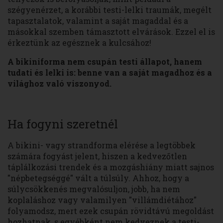
szégyenérzet, a korábbi testi-lelki traumák, megélt
tapasztalatok, valamint a saját magaddal és a
másokkal szemben támasztott elvárások. Ezzel el is
érkeztünk az egésznek a kulcsához!
A bikiniforma nem csupán testi állapot, hanem
tudati és lelki is: benne van a saját magadhoz és a
világhoz való viszonyod.
Ha fogyni szeretnél
A bikini- vagy strandforma elérése a legtöbbek
számára fogyást jelent, hiszen a kedvezőtlen
táplálkozási trendek és a mozgáshiány miatt sajnos
"népbetegséggé" vált a túlsúly. Ahhoz, hogy a
súlycsökkenés megvalósuljon, jobb, ha nem
koplaláshoz vagy valamilyen "villámdiétához"
folyamodsz, mert ezek csupán rövidtávú megoldást
hozhatnak, s egyébként nem kedveznek a testi-