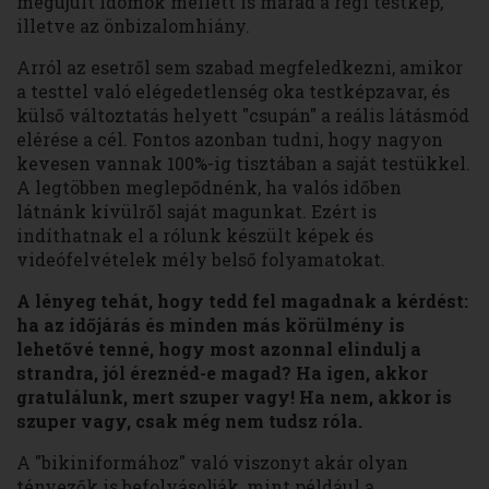
megújult idomok mellett is marad a régi testkép,
illetve az önbizalomhiány.
Arról az esetről sem szabad megfeledkezni, amikor
a testtel való elégedetlenség oka testképzavar, és
külső változtatás helyett "csupán" a reális látásmód
elérése a cél. Fontos azonban tudni, hogy nagyon
kevesen vannak 100%-ig tisztában a saját testükkel.
A legtöbben meglepődnénk, ha valós időben
látnánk kívülről saját magunkat. Ezért is
indíthatnak el a rólunk készült képek és
videófelvételek mély belső folyamatokat.
A lényeg tehát, hogy tedd fel magadnak a kérdést:
ha az időjárás és minden más körülmény is
lehetővé tenné, hogy most azonnal elindulj a
strandra, jól éreznéd-e magad? Ha igen, akkor
gratulálunk, mert szuper vagy! Ha nem, akkor is
szuper vagy, csak még nem tudsz róla.
A "bikiniformához" való viszonyt akár olyan
tényezők is befolyásolják, mint például a