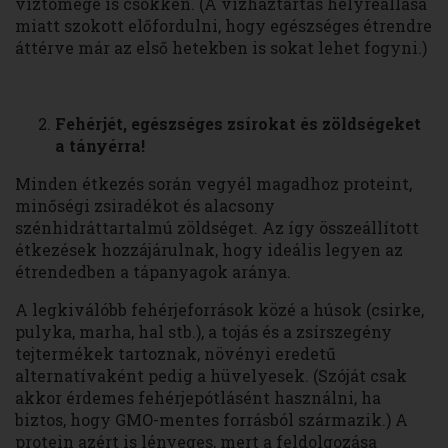
víztömege is csökken. (A vízháztartás helyreállása
miatt szokott előfordulni, hogy egészséges étrendre
áttérve már az első hetekben is sokat lehet fogyni.)
Fehérjét, egészséges zsírokat és zöldségeket
a tányérra!
Minden étkezés során vegyél magadhoz proteint,
minőségi zsiradékot és alacsony
szénhidráttartalmú zöldséget. Az így összeállított
étkezések hozzájárulnak, hogy ideális legyen az
étrendedben a tápanyagok aránya.
A legkiválóbb fehérjeforrások közé a húsok (csirke,
pulyka, marha, hal stb.), a tojás és a zsírszegény
tejtermékek tartoznak, növényi eredetű
alternatívaként pedig a hüvelyesek. (Szóját csak
akkor érdemes fehérjepótlásént használni, ha
biztos, hogy GMO-mentes forrásból származik.) A
protein azért is lényeges, mert a feldolgozása