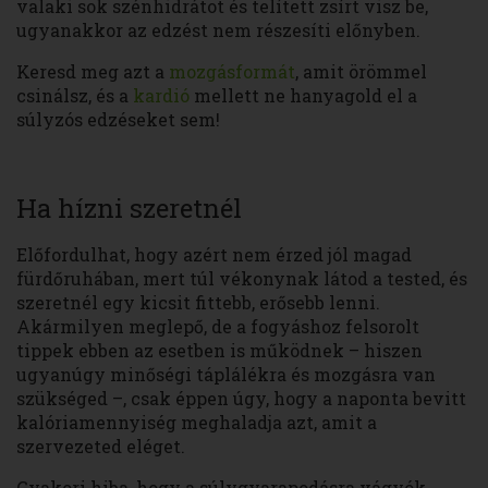
valaki sok szénhidrátot és telített zsírt visz be,
ugyanakkor az edzést nem részesíti előnyben.
Keresd meg azt a
mozgásformát
, amit örömmel
csinálsz, és a
kardió
mellett ne hanyagold el a
súlyzós edzéseket sem!
Ha hízni szeretnél
Előfordulhat, hogy azért nem érzed jól magad
fürdőruhában, mert túl vékonynak látod a tested, és
szeretnél egy kicsit fittebb, erősebb lenni.
Akármilyen meglepő, de a fogyáshoz felsorolt
tippek ebben az esetben is működnek – hiszen
ugyanúgy minőségi táplálékra és mozgásra van
szükséged –, csak éppen úgy, hogy a naponta bevitt
kalóriamennyiség meghaladja azt, amit a
szervezeted eléget.
Gyakori hiba, hogy a súlygyarapodásra vágyók