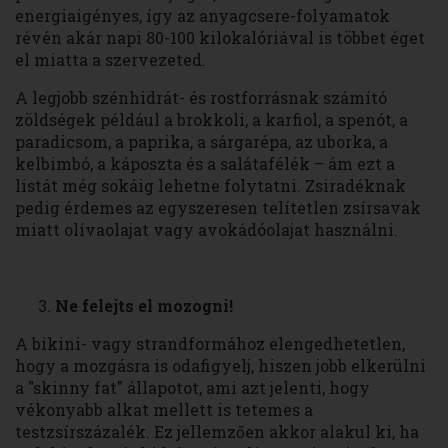
energiaigényes, így az anyagcsere-folyamatok
révén akár napi 80-100 kilokalóriával is többet éget
el miatta a szervezeted.
A legjobb szénhidrát- és rostforrásnak számító
zöldségek például a brokkoli, a karfiol, a spenót, a
paradicsom, a paprika, a sárgarépa, az uborka, a
kelbimbó, a káposzta és a salátafélék – ám ezt a
listát még sokáig lehetne folytatni. Zsiradéknak
pedig érdemes az egyszeresen telítetlen zsírsavak
miatt olívaolajat vagy avokádóolajat használni.
Ne felejts el mozogni!
A bikini- vagy strandformához elengedhetetlen,
hogy a mozgásra is odafigyelj, hiszen jobb elkerülni
a "skinny fat" állapotot, ami azt jelenti, hogy
vékonyabb alkat mellett is tetemes a
testzsírszázalék. Ez jellemzően akkor alakul ki, ha