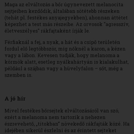
Maga az elváltozás a bőr úgynevezett melanocita
sejtjeiben kezdődik, általában sötétebb részeken
(tehát pl. festékes anyajegyekben), ahonnan áttétet
képezhet a test más részeibe. Az orvosok "agresszív,
életveszélyes" rákfajtaként írják le.
Férfiaknál a fej, a nyak, a hát és a csípő területén
fordul elő legtöbbször, míg nőknél a karon, a kézen
vagy a lábon. Kevesen tudják, hogy melanoma a
körmök alatt, esetleg nyálkahártyán is kialakulhat,
például a szájban vagy a hüvelyfalon – sőt, még a
szemben is.
A jó hír
Mivel festékes bőrsejtek elváltozásáról van szó,
ezért a melanoma nem tartozik a nehezen
észrevehető, „titokban” növekedő rákfajták közé. Ha
idejében sikerül észlelni és az érintett sejteket