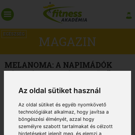
EGÉSZSÉG
MAGAZIN
MELANOMA: A NAPIMÁDÓK
RÉME. ÍGY VIGYÁZZ A BŐRÖDRE!
Az oldal sütiket használ
Az oldal sütiket és egyéb nyomkövető
technológiákat alkalmaz, hogy javítsa a
böngészési élményét, azzal hogy
személyre szabott tartalmakat és célzott
hirdetéseket jelenít meg, és elemzi a