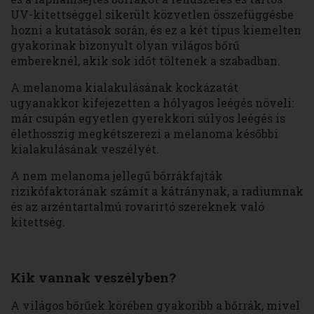
UV-kitettséggel sikerült közvetlen összefüggésbe
hozni a kutatások során, és ez a két típus kiemelten
gyakorinak bizonyult olyan világos bőrű
embereknél, akik sok időt töltenek a szabadban.
A melanoma kialakulásának kockázatát
ugyanakkor kifejezetten a hólyagos leégés növeli:
már csupán egyetlen gyerekkori súlyos leégés is
élethosszig megkétszerezi a melanoma későbbi
kialakulásának veszélyét.
A nem melanoma jellegű bőrrákfajták
rizikófaktorának számít a kátránynak, a radiumnak
és az arzéntartalmú rovarirtó szereknek való
kitettség.
Kik vannak veszélyben?
A világos bőrűek körében gyakoribb a bőrrák, mivel