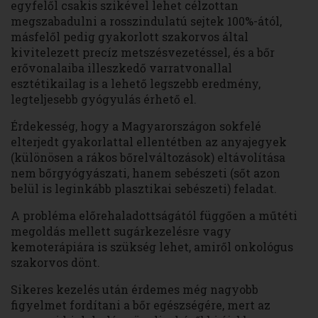
egyfelől csakis szikével lehet célzottan
megszabadulni a rosszindulatú sejtek 100%-ától,
másfelől pedig gyakorlott szakorvos által
kivitelezett precíz metszésvezetéssel, és a bőr
erővonalaiba illeszkedő varratvonallal
esztétikailag is a lehető legszebb eredmény,
legteljesebb gyógyulás érhető el.
Érdekesség, hogy a Magyarországon sokfelé
elterjedt gyakorlattal ellentétben az anyajegyek
(különösen a rákos bőrelváltozások) eltávolítása
nem bőrgyógyászati, hanem sebészeti (sőt azon
belül is leginkább plasztikai sebészeti) feladat.
A probléma előrehaladottságától függően a műtéti
megoldás mellett sugárkezelésre vagy
kemoterápiára is szükség lehet, amiről onkológus
szakorvos dönt.
Sikeres kezelés után érdemes még nagyobb
figyelmet fordítani a bőr egészségére, mert az