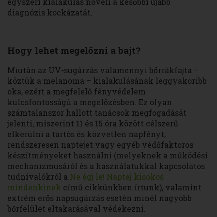
egyszeri kialakulás növeli a későbbi újabb
diagnózis kockázatát.
Hogy lehet megelőzni a bajt?
Miután az UV-sugárzás valamennyi bőrrákfajta –
köztük a melanoma – kialakulásának leggyakoribb
oka, ezért a megfelelő fényvédelem
kulcsfontosságú a megelőzésben. Ez olyan
számtalanszor hallott tanácsok megfogadását
jelenti, miszerint 11 és 15 óra között célszerű
elkerülni a tartós és közvetlen napfényt,
rendszeresen naptejet vagy egyéb védőfaktoros
készítményeket használni (melyeknek a működési
mechanizmusáról és a használatukkal kapcsolatos
tudnivalókról a
Ne égj le! Naptej kisokos
mindenkinek
című cikkünkben írtunk), valamint
extrém erős napsugárzás esetén minél nagyobb
bőrfelület eltakarásával védekezni.