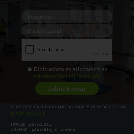
Elolvastam és elfogadom az
Adatkezelési tájékoztatót
.
FITNESS AKADÉMIA
KÉPZÉSEK
RÓLUNK
MAGAZIN
CSATLAKOZZ
HÍRLEVÉL
FACEBOOK
INSTAGRAM
YOUTUBE
TIKTOK
KAPCSOLAT
1033 Bp., Hévízi út 1.
Hétfőtől - péntekig, 10-14 óráig