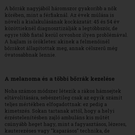
A bőrrák nagyjából háromszor gyakoribb a nők
körében, mint a férfiaknál. Az évek múlása is
növeli a kialakulásának kockázatát: 45 és 54 év
közöttieknél diagnosztizálják a legtöbbször, de
egyre több fiatal kerül orvoshoz ilyen problémával.
A hajlam is örökletes: akinek a felmenőinél
bőrrákot állapítottak meg, annak célszerű még
óvatosabbnak lennie.
A melanoma és a többi bőrrák kezelése
Noha számos módszer létezik a rákos hámsejtek
eltávolítására, sebészetileg csak az egyik számít
teljes mértékben elfogadottnak: ez pedig a
kimetszés. Sokan tartanak attól, hogy a helyi
érzéstelenítésben zajló ambuláns kis műtét
csúnyább heget hagy, mint a fagyasztásos, lézeres,
kauterezéses vagy "kaparásos" technika, de