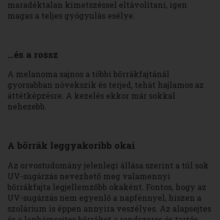
maradéktalan kimetszéssel eltávolítani, igen
magas a teljes gyógyulás esélye.
…és a rossz
A melanoma sajnos a többi bőrrákfajtánál
gyorsabban növekszik és terjed, tehát hajlamos az
áttétképzésre. A kezelés ekkor már sokkal
nehezebb.
A bőrrák leggyakoribb okai
Az orvostudomány jelenlegi állása szerint a túl sok
UV-sugárzás nevezhető meg valamennyi
bőrrákfajta legjellemzőbb okaként. Fontos, hogy az
UV-sugárzás nem egyenlő a napfénnyel, hiszen a
szolárium is éppen annyira veszélyes. Az alapsejtes
és a laphámsejtes bőrrákot a rendszeres és tartós