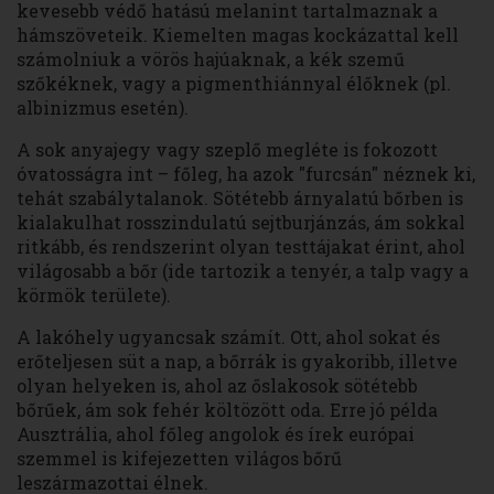
kevesebb védő hatású melanint tartalmaznak a
hámszöveteik. Kiemelten magas kockázattal kell
számolniuk a vörös hajúaknak, a kék szemű
szőkéknek, vagy a pigmenthiánnyal élőknek (pl.
albinizmus esetén).
A sok anyajegy vagy szeplő megléte is fokozott
óvatosságra int – főleg, ha azok "furcsán" néznek ki,
tehát szabálytalanok. Sötétebb árnyalatú bőrben is
kialakulhat rosszindulatú sejtburjánzás, ám sokkal
ritkább, és rendszerint olyan testtájakat érint, ahol
világosabb a bőr (ide tartozik a tenyér, a talp vagy a
körmök területe).
A lakóhely ugyancsak számít. Ott, ahol sokat és
erőteljesen süt a nap, a bőrrák is gyakoribb, illetve
olyan helyeken is, ahol az őslakosok sötétebb
bőrűek, ám sok fehér költözött oda. Erre jó példa
Ausztrália, ahol főleg angolok és írek európai
szemmel is kifejezetten világos bőrű
leszármazottai élnek.