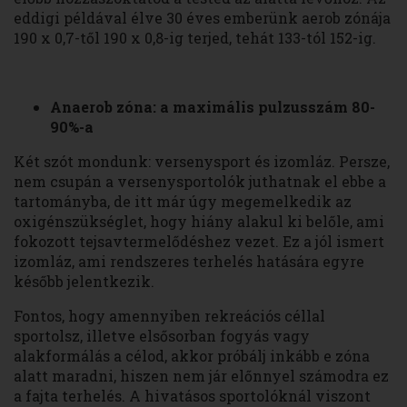
eddigi példával élve 30 éves emberünk aerob zónája
190 x 0,7-től 190 x 0,8-ig terjed, tehát 133-tól 152-ig.
Anaerob zóna: a maximális pulzusszám 80-
90%-a
Két szót mondunk: versenysport és izomláz. Persze,
nem csupán a versenysportolók juthatnak el ebbe a
tartományba, de itt már úgy megemelkedik az
oxigénszükséglet, hogy hiány alakul ki belőle, ami
fokozott tejsavtermelődéshez vezet. Ez a jól ismert
izomláz, ami rendszeres terhelés hatására egyre
később jelentkezik.
Fontos, hogy amennyiben rekreációs céllal
sportolsz, illetve elsősorban fogyás vagy
alakformálás a célod, akkor próbálj inkább e zóna
alatt maradni, hiszen nem jár előnnyel számodra ez
a fajta terhelés. A hivatásos sportolóknál viszont