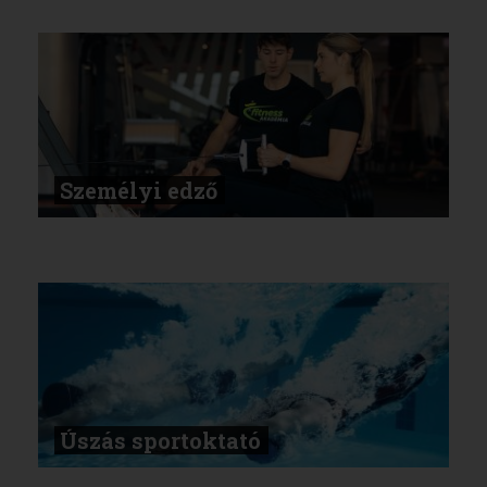
Személyi edző
Úszás sportoktató