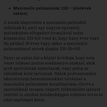
Maximális pulzusszám: 220 – (életévek
száma)
A zónák alapvetően a maximális pulzusból
indulnak ki, amit egy nagyon egyszerű,
széleskörben elfogadott formulával tudsz
kiszámolni: 220-ból vond ki, hogy hány éves vagy.
Ha például 30 éves vagy, akkor a maximális
pulzusszámod ennek alapján 220-30=190.
Ennyi az egész, bár a képlet kritikája, hogy nem
vezet teljesen pontos eredményre azoknál, akik
profi sportolónak számítanak, vagy pedig az
idősebbek közé tartoznak. Náluk professzionális
laboratóriumi berendezésekkel történhet a
maximális pulzusszám megállapítása, illetve a
sportolóknál terepen végzett, felkészülést igénylő
teszttel is, amihez mindenképpen érdemes orvos és
edző segítségét kérni.