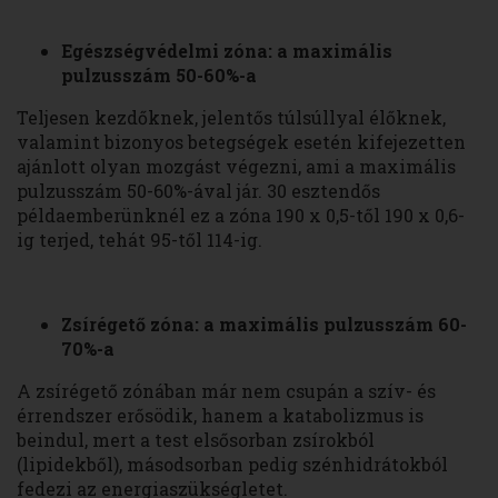
Egészségvédelmi zóna: a maximális
pulzusszám 50-60%-a
Teljesen kezdőknek, jelentős túlsúllyal élőknek,
valamint bizonyos betegségek esetén kifejezetten
ajánlott olyan mozgást végezni, ami a maximális
pulzusszám 50-60%-ával jár. 30 esztendős
példaemberünknél ez a zóna 190 x 0,5-től 190 x 0,6-
ig terjed, tehát 95-től 114-ig.
Zsírégető zóna: a maximális pulzusszám 60-
70%-a
A zsírégető zónában már nem csupán a szív- és
érrendszer erősödik, hanem a katabolizmus is
beindul, mert a test elsősorban zsírokból
(lipidekből), másodsorban pedig szénhidrátokból
fedezi az energiaszükségletet.