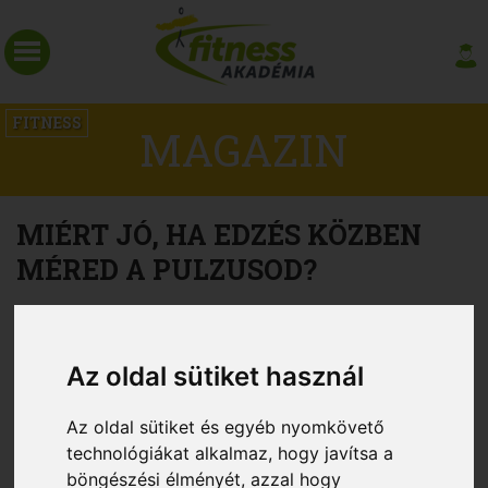
FITNESS
MAGAZIN
MIÉRT JÓ, HA EDZÉS KÖZBEN
MÉRED A PULZUSOD?
Az oldal sütiket használ
Az oldal sütiket és egyéb nyomkövető
technológiákat alkalmaz, hogy javítsa a
böngészési élményét, azzal hogy