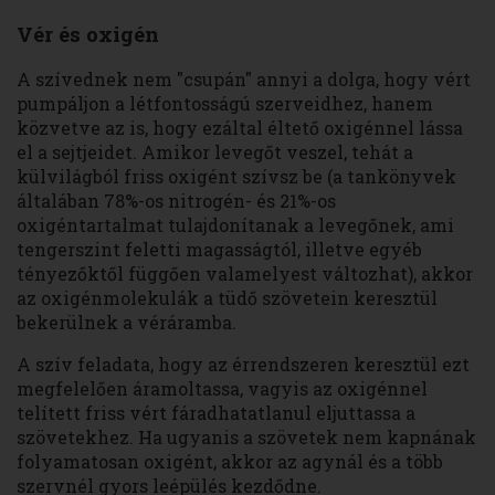
Vér és oxigén
A szívednek nem "csupán" annyi a dolga, hogy vért
pumpáljon a létfontosságú szerveidhez, hanem
közvetve az is, hogy ezáltal éltető oxigénnel lássa
el a sejtjeidet. Amikor levegőt veszel, tehát a
külvilágból friss oxigént szívsz be (a tankönyvek
általában 78%-os nitrogén- és 21%-os
oxigéntartalmat tulajdonítanak a levegőnek, ami
tengerszint feletti magasságtól, illetve egyéb
tényezőktől függően valamelyest változhat), akkor
az oxigénmolekulák a tüdő szövetein keresztül
bekerülnek a véráramba.
A szív feladata, hogy az érrendszeren keresztül ezt
megfelelően áramoltassa, vagyis az oxigénnel
telített friss vért fáradhatatlanul eljuttassa a
szövetekhez. Ha ugyanis a szövetek nem kapnának
folyamatosan oxigént, akkor az agynál és a több
szervnél gyors leépülés kezdődne.