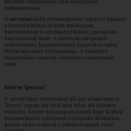
autonóm idegrendszer által mozgatható
(reflexszerűen).
A
szívizom
pedig rostszerkezetét tekintve hasonlít
a harántcsikoltra, de azok máshogyan
helyezkednek el egymáshoz képest, speciálisan
kapcsolódnak össze. A szívizom elképesztő
erőkifejtéssel, fáradhatatlanul dolgozik az egész
élettartam során folyamatosan. A vegetatív
idegrendszer irányítja, elektromos impulzusok
útján.
Szívre "gyúrni"
A szíved tehát szívizomból áll, ami alapjáraton is
"bivaly" ugyan, ám ettől még lehet, sőt érdemes
erősíteni. Ha úgy átmozgatod magad, hogy közben
megemelkedik a pulzusod a nyugalmi állapothoz
képest, akkor a szíved is jobban dolgozik, tehát
erősödik.