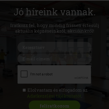
Jó híreink vannak.
Iratkozz fel, hogy mindig frissen értesülj
aktuális képzéseinkről, akcióinkról!
Elolvastam és elfogadom az
Adatkezelési tájékoztatót
.
FITNESS AKADÉMIA
KÉPZÉSEK
RÓLUNK
MAGAZIN