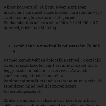
Akkor koncentrálj rá, hogy ebben a zónában
maradjon a pulzusod edzés közben, ha a fogyás vagy
az alakod megőrzése az elsődleges cél.
Példaemberünknél ez a zóna 190 x 0,6-től 190 x 0,7-
ig terjed, tehát 114-től 133-ig.
Aerob zóna: a maximális pulzusszám 70-80%-
a
Itt még keményebben dolgozik a szíved. Fokozódik
az energiaszükséglet, amit szénhidrátokból tud a
leggyorsabban fedezni a szervezet. Az aerob
zónában végzett edzés növeli a
kardiorespiratorikus rendszer (tehát mind a szív- és
érrendszer, mind pedig légzőrendszer)
teljesítőképességét.
Ehhez a zónához is célszerű úgy közelíteni, hogy
előbb hozzászoktatod a tested az alatta lévőhöz. Az