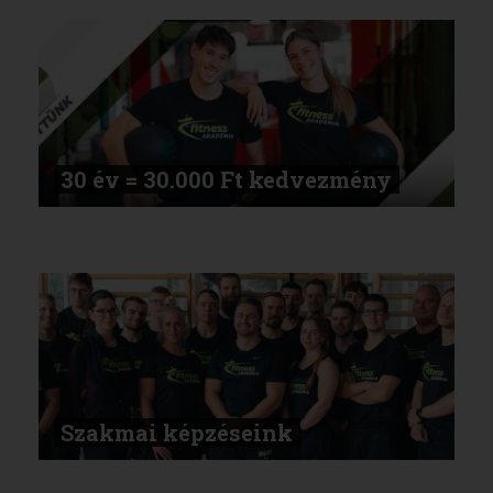
30 év = 30.000 Ft kedvezmény
Szakmai képzéseink