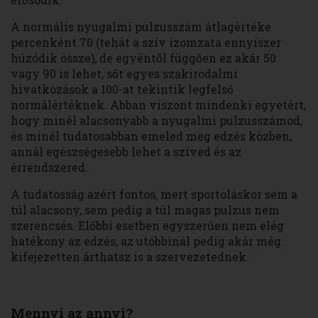
A normális nyugalmi pulzusszám átlagértéke
percenként 70 (tehát a szív izomzata ennyiszer
húzódik össze), de egyéntől függően ez akár 50
vagy 90 is lehet, sőt egyes szakirodalmi
hivatkozások a 100-at tekintik legfelső
normálértéknek. Abban viszont mindenki egyetért,
hogy minél alacsonyabb a nyugalmi pulzusszámod,
és minél tudatosabban emeled meg edzés közben,
annál egészségesebb lehet a szíved és az
érrendszered.
A tudatosság azért fontos, mert sportoláskor sem a
túl alacsony, sem pedig a túl magas pulzus nem
szerencsés. Előbbi esetben egyszerűen nem elég
hatékony az edzés, az utóbbinál pedig akár még
kifejezetten árthatsz is a szervezetednek.
Mennyi az annyi?