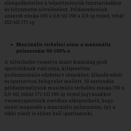
elengedhetetlen a teljesítményük fenntartásához
és folyamatos növeléséhez. Példaemberünk
anaerob zónája 190 x 0,8-től 190 x 0,9-ig terjed, tehát
152-től 171-ig
Maximális terhelési zóna: a maximális
pulzusszám 90-100%-a
A túlterhelés veszélye miatt kizárólag profi
sportolóknak való zóna, kifejezetten
professzionális edzésterv részeként, állandó edzői
és sportorvosi felügyelet mellett. 30 esztendős
példaszemélyünk maximális terhelési zónája 190 x
0,9-től, tehát 171-től 190-ig terjed (ugyanakkor
versenysportolók esetében elképzelhető, hogy
ennél magasabb a maximális pulzusszám, így a
többi zónát is ehhez kell igazítaniuk).