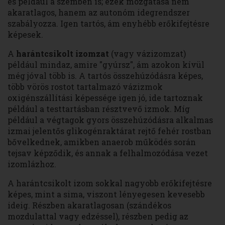
és például a szemben is; ezek mozgatása nem
akaratlagos, hanem az autonóm idegrendszer
szabályozza. Igen tartós, ám enyhébb erőkifejtésre
képesek.
A
harántcsikolt izomzat
(vagy vázizomzat)
például mindaz, amire "gyúrsz", ám azokon kívül
még jóval több is. A tartós összehúzódásra képes,
több vörös rostot tartalmazó vázizmok
oxigénszállítási képessége igen jó, ide tartoznak
például a testtartásban résztvevő izmok. Míg
például a végtagok gyors összehúzódásra alkalmas
izmai jelentős glikogénraktárat rejtő fehér rostban
bővelkednek, amikben anaerob működés során
tejsav képződik, és annak a felhalmozódása vezet
izomlázhoz.
A harántcsikolt izom sokkal nagyobb erőkifejtésre
képes, mint a sima, viszont lényegesen kevesebb
ideig. Részben akaratlagosan (szándékos
mozdulattal vagy edzéssel), részben pedig az