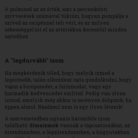
A pulzusod az az érték, ami a percenkénti
szívverések számával tükrözi, hogyan pumpálja a
szíved az oxigénnel teli vért, és az milyen
sebességgel jut el az artériákon keresztül minden
sejtedhez.
A "legdurvább" izom
Ha megkérdezik tőled, hogy melyik izmod a
legerősebb, talán elkezdesz rajta gondolkodni, hogy
vajon a bicepszedet, a farizmodat, vagy egy
harmadik kedvencedet említsd. Pedig van olyan
izmod, amelyik még akkor is serényen dolgozik, ha
éppen alszol. Ráadásul nem is egy ilyen létezik!
A szervezetedben ugyanis háromféle izom
található.
Simaizmok
vannak a tápcsatornában, az
érrendszerben, a légzőrendszerben, a húgyutakban