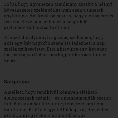
Jó hír, hogy ugyanezen tanulmány szerint 5 hétnyi
következetes szelénpótlás után ezek a tünetek
enyhülnek. Ám kevésbé pozitív, hogy a világ egyes
részein eleve nem jellemző a megfelelő
szelénbevitelt biztosító étrend.
A brazil dió olyannyira gazdag szelénben, hogy
akár egy-két nagyobb szem(!) is fedezheti a napi
szelénszükségletet. Erre a bravúrra egy-két adag
hal, sonka, sertéshús, marha, pulyka vagy túró is
képes.
Sárgarépa
Amellett, hogy rendkívül könnyen elérhető
élelmiszernek számít – és a mendemondák szerint
tud tőle az ember fütyülni –, telis-tele van béta-
karotinnal. Ettől a vegyülettől kapja a jellegzetes
színét, ami egyébként a sütőtökben, az