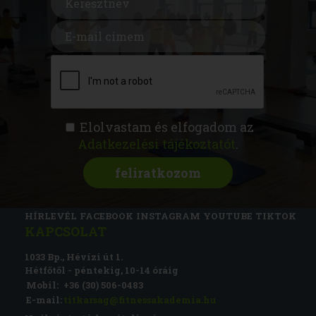
Elolvastam és elfogadom az
Adatkezelési tájékoztatót
.
FITNESS AKADÉMIA
KÉPZÉSEK
RÓLUNK
MAGAZIN
CSATLAKOZZ
HÍRLEVÉL
FACEBOOK
INSTAGRAM
YOUTUBE
TIKTOK
KAPCSOLAT
1033 Bp., Hévízi út 1.
Hétfőtől - péntekig, 10-14 óráig
Mobil:
+36 (30) 506-0483
E-mail:
titkarsag@fitnessakademia.hu