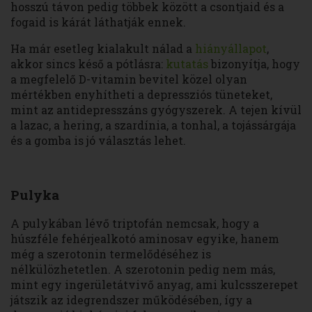
hosszú távon pedig többek között a csontjaid és a
fogaid is kárát láthatják ennek.
Ha már esetleg kialakult nálad a
hiányállapot
,
akkor sincs késő a pótlásra:
kutatás
bizonyítja, hogy
a megfelelő D-vitamin bevitel közel olyan
mértékben enyhítheti a depressziós tüneteket,
mint az antidepresszáns gyógyszerek. A tejen kívül
a lazac, a hering, a szardínia, a tonhal, a tojássárgája
és a gomba is jó választás lehet.
Pulyka
A pulykában lévő triptofán nemcsak, hogy a
húszféle fehérjealkotó aminosav egyike, hanem
még a szerotonin termelődéséhez is
nélkülözhetetlen. A szerotonin pedig nem más,
mint egy ingerületátvivő anyag, ami kulcsszerepet
játszik az idegrendszer működésében, így a