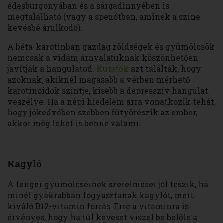
édesburgonyában és a sárgadinnyében is
megtalálható (vagy a spenótban, aminek a színe
kevésbé árulkodó).
A béta-karotinban gazdag zöldségek és gyümölcsök
nemcsak a vidám árnyalatuknak köszönhetően
javítják a hangulatod.
Kutatók
azt találták, hogy
azoknak, akiknél magasabb a vérben mérhető
karotinoidok szintje, kisebb a depresszív hangulat
veszélye. Ha a népi hiedelem arra vonatkozik tehát,
hogy jókedvében szebben fütyörészik az ember,
akkor még lehet is benne valami.
Kagyló
A tenger gyümölcseinek szerelmesei jól teszik, ha
minél gyakrabban fogyasztanak kagylót, mert
kiváló B12-vitamin forrás. Erre a vitaminra is
érvényes, hogy ha túl keveset viszel be belőle a