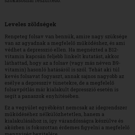
szokásosnál feszültebb.
Leveles zöldségek
Rengeteg folsav van bennük, amire nagy szüksége
van az agyadnak a megfelelő működéshez, és ami
védhet a depresszió ellen. Ha megnézted a B12-
vitamin kapcsán feljebb linkelt kutatást, akkor
láthattad, hogy az a folsav (vagy más néven B9-
vitamin) hasonló hatásáról is szól. Tehát aki túl
kevés folsavat fogyaszt, annak sajnos nagyobb az
esélye a depresszív tünetekre, de a megfelelő
folsavpótlás már kialakult depresszió esetén is
segít a panaszok enyhítésében.
Ez a vegyület egyébként nemcsak az idegrendszer
működéséhez nélkülözhetetlen, hanem a
kialakulásához is, így várandósságra készülve és
aközben is fokozottan érdemes figyelni a megfelelő
mennyiség bevitelére.