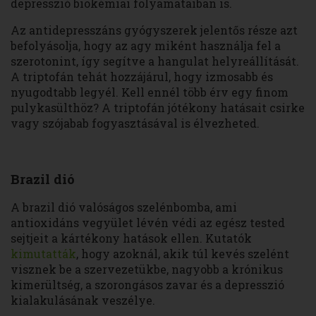
depresszió biokémiai folyamataiban is.
Az antidepresszáns gyógyszerek jelentős része azt
befolyásolja, hogy az agy miként használja fel a
szerotonint, így segítve a hangulat helyreállítását.
A triptofán tehát hozzájárul, hogy izmosabb és
nyugodtabb legyél. Kell ennél több érv egy finom
pulykasülthöz? A triptofán jótékony hatásait csirke
vagy szójabab fogyasztásával is élvezheted.
Brazil dió
A brazil dió valóságos szelénbomba, ami
antioxidáns vegyület lévén védi az egész tested
sejtjeit a kártékony hatások ellen. Kutatók
kimutatták
, hogy azoknál, akik túl kevés szelént
visznek be a szervezetükbe, nagyobb a krónikus
kimerültség, a szorongásos zavar és a depresszió
kialakulásának veszélye.