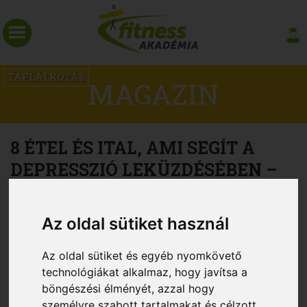
TÁPLÁLKOZÁS
MAGAZIN
8 ÉTEL ÉS ITAL, AMI SEGÍT A
DEPRESSZIÓ LEKÜZDÉSÉBEN –
PLUSZ EGY, AMI NAGYON NEM
Az oldal sütiket használ
Az oldal sütiket és egyéb nyomkövető
technológiákat alkalmaz, hogy javítsa a
böngészési élményét, azzal hogy
személyre szabott tartalmakat és célzott