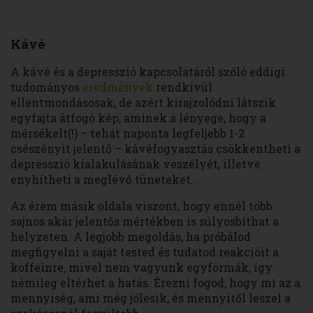
Kávé
A kávé és a depresszió kapcsolatáról szóló eddigi
tudományos
eredmények
rendkívül
ellentmondásosak, de azért kirajzolódni látszik
egyfajta átfogó kép, aminek a lényege, hogy a
mérsékelt(!) – tehát naponta legfeljebb 1-2
csészényit jelentő – kávéfogyasztás csökkentheti a
depresszió kialakulásának veszélyét, illetve
enyhítheti a meglévő tüneteket.
Az érem másik oldala viszont, hogy ennél több
sajnos akár jelentős mértékben is súlyosbíthat a
helyzeten. A legjobb megoldás, ha próbálod
megfigyelni a saját tested és tudatod reakcióit a
koffeinre, mivel nem vagyunk egyformák, így
némileg eltérhet a hatás. Érezni fogod, hogy mi az a
mennyiség, ami még jólesik, és mennyitől leszel a