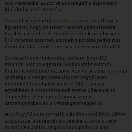
szervezetedbe, akkor sajnos megnő a depresszió
kialakulásának veszélye.
Az erről szóló egyik
tanulmány
arra is felhívja a
figyelmet, hogy az ismert összefüggés ellenére
továbbra is emberek tízmilliói élnek túl alacsony
B12-vitamin szinttel, aminek a pótlása pedig már
rövid idő alatt csökkentené a depresszív tüneteket.
Az összefüggés biokémiai háttere, hogy B12-
vitamin hiánya egyúttal S-adenozilmetionin
hiányt is eredményez, márpedig az agynak erre van
szüksége a hangulatszabályozó vegyületek
megfelelő feldolgozásához. A B12-vitamin
egyébként a vörösvértestek termelődéséhez is
elengedhetetlen, így a hiánya szoros
összefüggésben áll a vérszegénységgel is.
Ha a kagyló nem tartozik a kedvenceid közé, akkor
a szardínia, a bárányhús, a marha, a tej és a tojás
mind jó választás, vegánoknak pedig az alga.