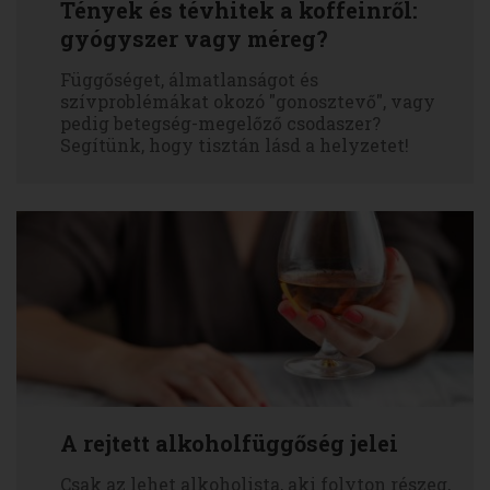
Tények és tévhitek a koffeinről:
gyógyszer vagy méreg?
Függőséget, álmatlanságot és
szívproblémákat okozó "gonosztevő", vagy
pedig betegség-megelőző csodaszer?
Segítünk, hogy tisztán lásd a helyzetet!
A rejtett alkoholfüggőség jelei
Csak az lehet alkoholista, aki folyton részeg,