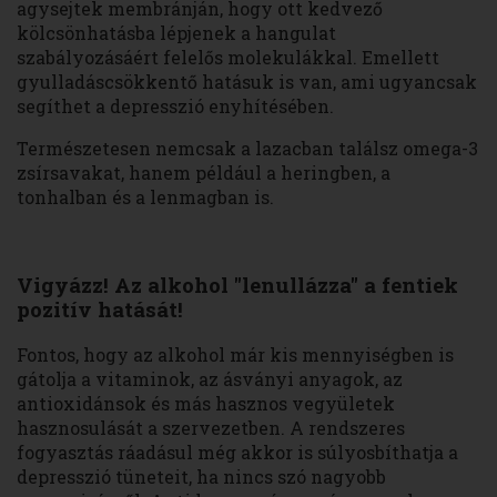
agysejtek membránján, hogy ott kedvező
kölcsönhatásba lépjenek a hangulat
szabályozásáért felelős molekulákkal. Emellett
gyulladáscsökkentő hatásuk is van, ami ugyancsak
segíthet a depresszió enyhítésében.
Természetesen nemcsak a lazacban találsz omega-3
zsírsavakat, hanem például a heringben, a
tonhalban és a lenmagban is.
Vigyázz! Az alkohol "lenullázza" a fentiek
pozitív hatását!
Fontos, hogy az alkohol már kis mennyiségben is
gátolja a vitaminok, az ásványi anyagok, az
antioxidánsok és más hasznos vegyületek
hasznosulását a szervezetben. A rendszeres
fogyasztás ráadásul még akkor is súlyosbíthatja a
depresszió tüneteit, ha nincs szó nagyobb