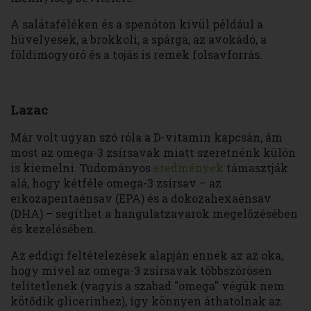
A salátaféléken és a spenóton kívül például a
hüvelyesek, a brokkoli, a spárga, az avokádó, a
földimogyoró és a tojás is remek folsavforrás.
Lazac
Már volt ugyan szó róla a D-vitamin kapcsán, ám
most az omega-3 zsírsavak miatt szeretnénk külön
is kiemelni. Tudományos
eredmények
támasztják
alá, hogy kétféle omega-3 zsírsav – az
eikozapentaénsav (EPA) és a dokozahexaénsav
(DHA) – segíthet a hangulatzavarok megelőzésében
és kezelésében.
Az eddigi feltételezések alapján ennek az az oka,
hogy mivel az omega-3 zsírsavak többszörösen
telítetlenek (vagyis a szabad "omega" végük nem
kötődik glicerinhez), így könnyen áthatolnak az