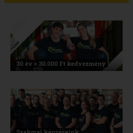
30 év = 30.000 Ft kedvezmény
Szakmai képzéseink