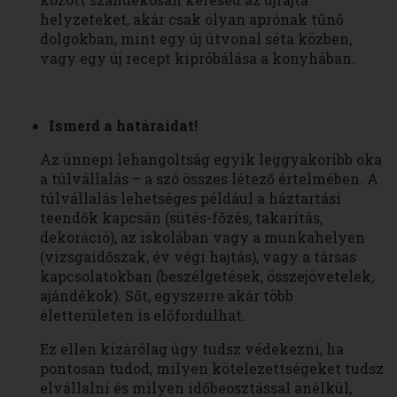
helyzeteket, akár csak olyan aprónak tűnő
dolgokban, mint egy új útvonal séta közben,
vagy egy új recept kipróbálása a konyhában.
Ismerd a határaidat!
Az ünnepi lehangoltság egyik leggyakoribb oka
a túlvállalás – a szó összes létező értelmében. A
túlvállalás lehetséges például a háztartási
teendők kapcsán (sütés-főzés, takarítás,
dekoráció), az iskolában vagy a munkahelyen
(vizsgaidőszak, év végi hajtás), vagy a társas
kapcsolatokban (beszélgetések, összejövetelek,
ajándékok). Sőt, egyszerre akár több
életterületen is előfordulhat.
Ez ellen kizárólag úgy tudsz védekezni, ha
pontosan tudod, milyen kötelezettségeket tudsz
elvállalni és milyen időbeosztással anélkül,