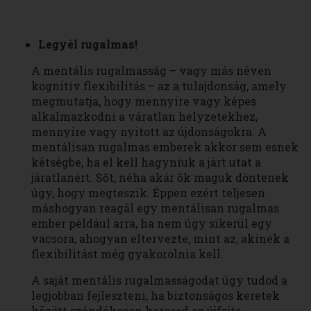
Legyél rugalmas!
A mentális rugalmasság – vagy más néven
kognitív flexibilitás – az a tulajdonság, amely
megmutatja, hogy mennyire vagy képes
alkalmazkodni a váratlan helyzetekhez,
mennyire vagy nyitott az újdonságokra. A
mentálisan rugalmas emberek akkor sem esnek
kétségbe, ha el kell hagyniuk a járt utat a
járatlanért. Sőt, néha akár ők maguk döntenek
úgy, hogy megteszik. Éppen ezért teljesen
máshogyan reagál egy mentálisan rugalmas
ember például arra, ha nem úgy sikerül egy
vacsora, ahogyan eltervezte, mint az, akinek a
flexibilitást még gyakorolnia kell.
A saját mentális rugalmasságodat úgy tudod a
legjobban fejleszteni, ha biztonságos keretek
között szándékosan keresed az újfajta