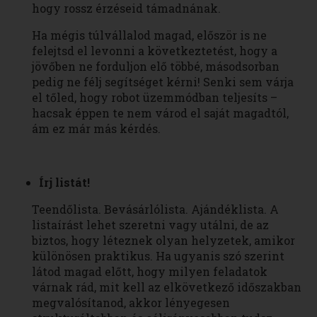
hogy rossz érzéseid támadnának.
Ha mégis túlvállalod magad, először is ne
felejtsd el levonni a következtetést, hogy a
jövőben ne forduljon elő többé, másodsorban
pedig ne félj segítséget kérni! Senki sem várja
el tőled, hogy robot üzemmódban teljesíts –
hacsak éppen te nem várod el saját magadtól,
ám ez már más kérdés.
Írj listát!
Teendőlista. Bevásárlólista. Ajándéklista. A
listaírást lehet szeretni vagy utálni, de az
biztos, hogy léteznek olyan helyzetek, amikor
különösen praktikus. Ha ugyanis szó szerint
látod magad előtt, hogy milyen feladatok
várnak rád, mit kell az elkövetkező időszakban
megvalósítanod, akkor lényegesen