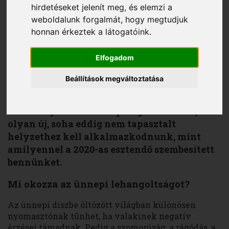
hirdetéseket jelenít meg, és elemzi a
weboldalunk forgalmát, hogy megtudjuk
honnan érkeztek a látogatóink.
Sándor Alexandra Valéria
2020. december 14.
Elfogadom
A december a karácsonyra való
Beállítások megváltoztatása
készülődésről, az ünneplésről, az év
összegzéséről szól, ami egyébként is fokozott
stresszel járhat. Akkor pedig különösen, ha
olyan új, soha eddig nem tapasztalt
helyzethez kell alkalmazkodnunk, mint
amilyennel a 2020-as esztendő szembesített
bennünket.
Mi okozza az ünnepi lehangoltságot?
Az ünnepi díszbe öltözött világban különösen
nyomasztónak tűnhet, ha valakinek negatív
érzései támadnak. Pedig a szomorúság, a rágódás, a