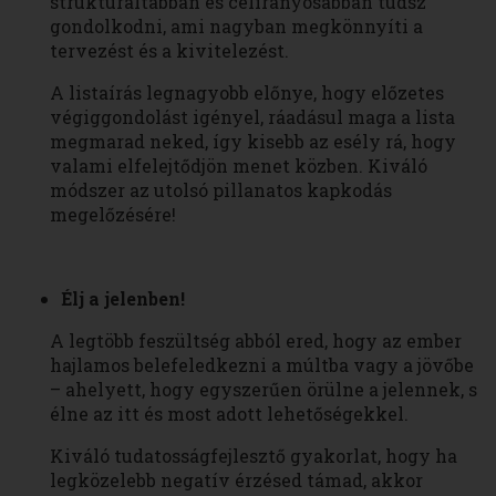
strukturáltabban és célirányosabban tudsz
gondolkodni, ami nagyban megkönnyíti a
tervezést és a kivitelezést.
A listaírás legnagyobb előnye, hogy előzetes
végiggondolást igényel, ráadásul maga a lista
megmarad neked, így kisebb az esély rá, hogy
valami elfelejtődjön menet közben. Kiváló
módszer az utolsó pillanatos kapkodás
megelőzésére!
Élj a jelenben!
A legtöbb feszültség abból ered, hogy az ember
hajlamos belefeledkezni a múltba vagy a jövőbe
– ahelyett, hogy egyszerűen örülne a jelennek, s
élne az itt és most adott lehetőségekkel.
Kiváló tudatosságfejlesztő gyakorlat, hogy ha
legközelebb negatív érzésed támad, akkor