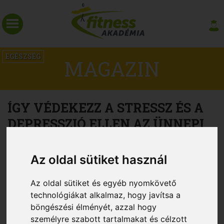
EGÉSZSÉG
MAGAZIN
ÍGY VÉDEKEZZ A STRESSZ ÉS A
DEPRESSZIÓ ELLEN AZ ÜNNEPI
IDŐSZAKBAN
Az oldal sütiket használ
Az oldal sütiket és egyéb nyomkövető
technológiákat alkalmaz, hogy javítsa a
böngészési élményét, azzal hogy
személyre szabott tartalmakat és célzott