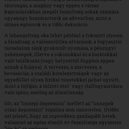
szorongás, a magány vagy éppen a társas
kapcsolatokban megélt feszültség sokak számára
ugyanúgy hozzátartozik az adventhez, mint a
színes égősorok és a többi dekoráció.
A lehangoltság oka lehet például a fokozott stressz,
a fáradtság, a valószerűtlen elvárások, a fogyasztói
társadalom ránk gyakorolt nyomása, a pénzügyi
nehézségek, illetve a rokonokkal és a barátokkal
való találkozás (vagy helyzettől függően éppen
annak a hiánya). A tervezés, a szervezés, a
bevásárlás, a családi kötelezettségek vagy az
egyedüllét olyan fizikai tünetekkel járhat együtt,
mint a fejfájás, a túlzott étel- vagy italfogyasztásra
való igény, esetleg az álmatlanság.
Sőt, az "ünnepi depresszió" mellett az "ünnepek
utáni depresszió" fogalma sem ismeretlen. Utóbbi
azt jelenti, hogy az ingerekben gazdagabb hetek,
valamint az egész elmúlt év feszültsége egyszerre
"jön ki" az emberen.