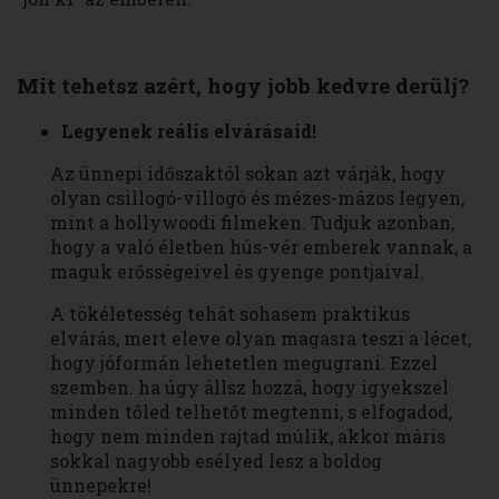
Mit tehetsz azért, hogy jobb kedvre derülj?
Legyenek reális elvárásaid!
Az ünnepi időszaktól sokan azt várják, hogy
olyan csillogó-villogó és mézes-mázos legyen,
mint a hollywoodi filmeken. Tudjuk azonban,
hogy a való életben hús-vér emberek vannak, a
maguk erősségeivel és gyenge pontjaival.
A tökéletesség tehát sohasem praktikus
elvárás, mert eleve olyan magasra teszi a lécet,
hogy jóformán lehetetlen megugrani. Ezzel
szemben. ha úgy állsz hozzá, hogy igyekszel
minden tőled telhetőt megtenni, s elfogadod,
hogy nem minden rajtad múlik, akkor máris
sokkal nagyobb esélyed lesz a boldog
ünnepekre!