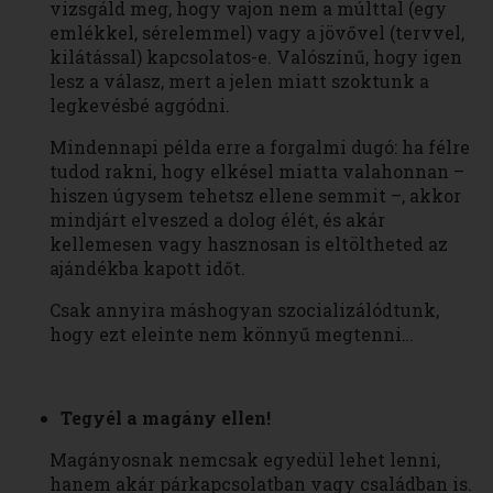
vizsgáld meg, hogy vajon nem a múlttal (egy
emlékkel, sérelemmel) vagy a jövővel (tervvel,
kilátással) kapcsolatos-e. Valószínű, hogy igen
lesz a válasz, mert a jelen miatt szoktunk a
legkevésbé aggódni.
Mindennapi példa erre a forgalmi dugó: ha félre
tudod rakni, hogy elkésel miatta valahonnan –
hiszen úgysem tehetsz ellene semmit –, akkor
mindjárt elveszed a dolog élét, és akár
kellemesen vagy hasznosan is eltöltheted az
ajándékba kapott időt.
Csak annyira máshogyan szocializálódtunk,
hogy ezt eleinte nem könnyű megtenni…
Tegyél a magány ellen!
Magányosnak nemcsak egyedül lehet lenni,
hanem akár párkapcsolatban vagy családban is.