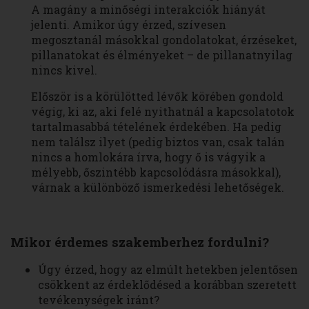
A magány a minőségi interakciók hiányát
jelenti. Amikor úgy érzed, szívesen
megosztanál másokkal gondolatokat, érzéseket,
pillanatokat és élményeket – de pillanatnyilag
nincs kivel.
Először is a körülötted lévők körében gondold
végig, ki az, aki felé nyithatnál a kapcsolatotok
tartalmasabbá tételének érdekében. Ha pedig
nem találsz ilyet (pedig biztos van, csak talán
nincs a homlokára írva, hogy ő is vágyik a
mélyebb, őszintébb kapcsolódásra másokkal),
várnak a különböző ismerkedési lehetőségek.
Mikor érdemes szakemberhez fordulni?
Úgy érzed, hogy az elmúlt hetekben jelentősen
csökkent az érdeklődésed a korábban szeretett
tevékenységek iránt?