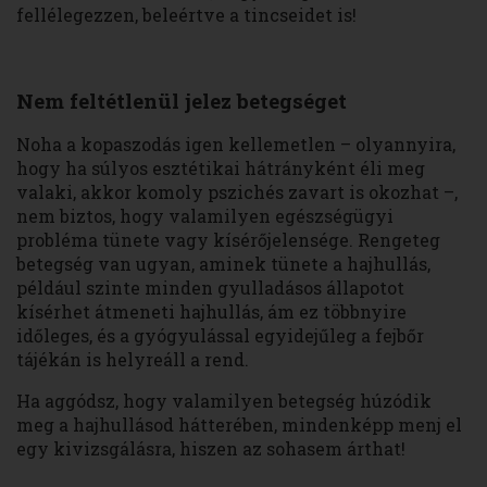
fellélegezzen, beleértve a tincseidet is!
Nem feltétlenül jelez betegséget
Noha a kopaszodás igen kellemetlen – olyannyira,
hogy ha súlyos esztétikai hátrányként éli meg
valaki, akkor komoly pszichés zavart is okozhat –,
nem biztos, hogy valamilyen egészségügyi
probléma tünete vagy kísérőjelensége. Rengeteg
betegség van ugyan, aminek tünete a hajhullás,
például szinte minden gyulladásos állapotot
kísérhet átmeneti hajhullás, ám ez többnyire
időleges, és a gyógyulással egyidejűleg a fejbőr
tájékán is helyreáll a rend.
Ha aggódsz, hogy valamilyen betegség húzódik
meg a hajhullásod hátterében, mindenképp menj el
egy kivizsgálásra, hiszen az sohasem árthat!