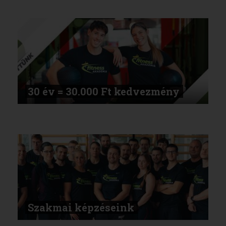
30 év = 30.000 Ft kedvezmény
Szakmai képzéseink