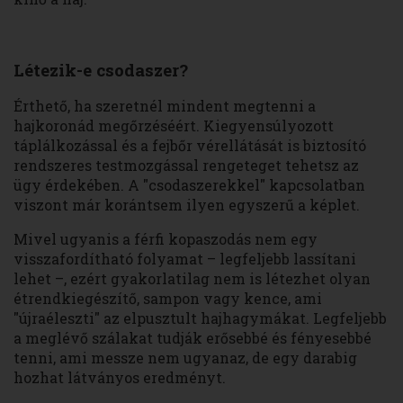
Létezik-e csodaszer?
Érthető, ha szeretnél mindent megtenni a
hajkoronád megőrzéséért. Kiegyensúlyozott
táplálkozással és a fejbőr vérellátását is biztosító
rendszeres testmozgással rengeteget tehetsz az
ügy érdekében. A "csodaszerekkel" kapcsolatban
viszont már korántsem ilyen egyszerű a képlet.
Mivel ugyanis a férfi kopaszodás nem egy
visszafordítható folyamat – legfeljebb lassítani
lehet –, ezért gyakorlatilag nem is létezhet olyan
étrendkiegészítő, sampon vagy kence, ami
"újraéleszti" az elpusztult hajhagymákat. Legfeljebb
a meglévő szálakat tudják erősebbé és fényesebbé
tenni, ami messze nem ugyanaz, de egy darabig
hozhat látványos eredményt.