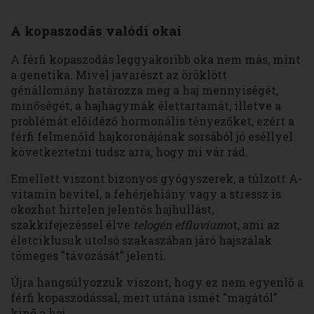
A kopaszodás valódi okai
A férfi kopaszodás leggyakoribb oka nem más, mint
a genetika. Mivel javarészt az öröklött
génállomány határozza meg a haj mennyiségét,
minőségét, a hajhagymák élettartamát, illetve a
problémát előidéző hormonális tényezőket, ezért a
férfi felmenőid hajkoronájának sorsából jó eséllyel
következtetni tudsz arra, hogy mi vár rád.
Emellett viszont bizonyos gyógyszerek, a túlzott A-
vitamin bevitel, a fehérjehiány vagy a stressz is
okozhat hirtelen jelentős hajhullást,
szakkifejezéssel élve
telogén effluvium
ot, ami az
életciklusuk utolsó szakaszában járó hajszálak
tömeges "távozását" jelenti.
Újra hangsúlyozzuk viszont, hogy ez nem egyenlő a
férfi kopaszodással, mert utána ismét "magától"
kinő a haj.