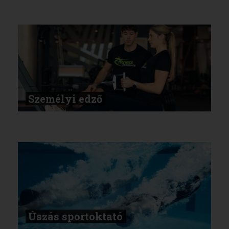
Személyi edző
Úszás sportoktató