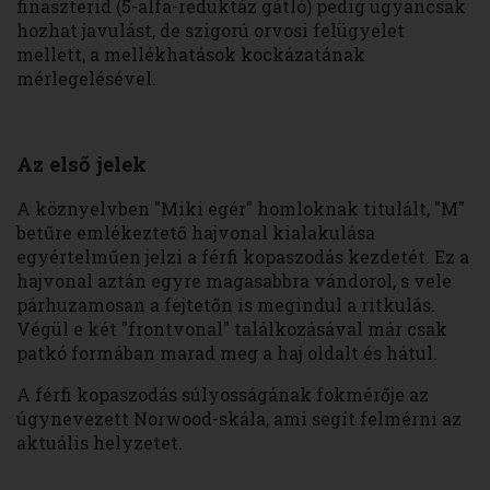
finaszterid (5-alfa-reduktáz gátló) pedig ugyancsak
hozhat javulást, de szigorú orvosi felügyelet
mellett, a mellékhatások kockázatának
mérlegelésével.
Az első jelek
A köznyelvben "Miki egér" homloknak titulált, "M"
betűre emlékeztető hajvonal kialakulása
egyértelműen jelzi a férfi kopaszodás kezdetét. Ez a
hajvonal aztán egyre magasabbra vándorol, s vele
párhuzamosan a fejtetőn is megindul a ritkulás.
Végül e két "frontvonal" találkozásával már csak
patkó formában marad meg a haj oldalt és hátul.
A férfi kopaszodás súlyosságának fokmérője az
úgynevezett Norwood-skála, ami segít felmérni az
aktuális helyzetet.