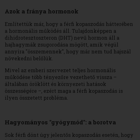
Azok a fránya hormonok
Említettük már, hogy a férfi kopaszodás hátterében
a hormonális működés áll. Tulajdonképpen a
dihidrotesztoszteron (DHT) nevű hormon áll a
hajhagymák zsugorodása mögött, amik végül
annyira "összemennek", hogy már nem tud hajszál
növekedni belőlük.
Mivel az emberi szervezet teljes hormonális
működése több tényezőre vezethető vissza –
általában öröklött és környezeti hatások
összességére –, ezért maga a férfi kopaszodás is
ilyen összetett probléma.
Hagyományos "gyógymód": a borotva
Sok férfi dönt úgy jelentős kopaszodás esetén, hogy