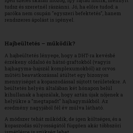
igen széles skálán mozog, így rajtad múlik, mennyit
tudsz és szeretnél rászánni. Jó, ha előre tudod: a
paróka nem csupán "egyszeri befektetés", hanem
rendszeres ápolást is igényel.
Hajbeültetés – működik?
A hajbeültetés lényege, hogy a DHT-ra kevésbé
érzékeny oldalsó és hátsó graftokból (vagyis
hajhagyma-hajszál komplexumokból) az orvos
műtéti beavatkozással átültet egy bizonyos
mennyiséget a kopaszodással sújtott területekre. A
beültetés helyén általában két hónapon belül
kihullanak a hajszálak, hogy aztán újak nőjenek a
helyükre a "megtapadt" hajhagymákból. Az
eredmény nagyjából fél év múlva látható.
A módszer tehát működik, de igen költséges, és a
kopaszodás súlyosságától függően akár többszöri
ismétlésre is szükség lehet.