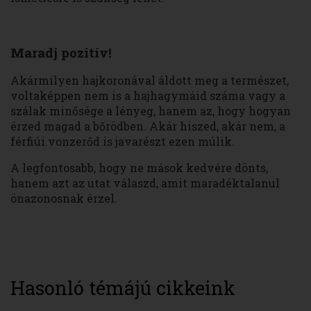
Maradj pozitív!
Akármilyen hajkoronával áldott meg a természet,
voltaképpen nem is a hajhagymáid száma vagy a
szálak minősége a lényeg, hanem az, hogy hogyan
érzed magad a bőrödben. Akár hiszed, akár nem, a
férfiúi vonzerőd is javarészt ezen múlik.
A legfontosabb, hogy ne mások kedvére dönts,
hanem azt az utat válaszd, amit maradéktalanul
önazonosnak érzel.
Hasonló témájú cikkeink