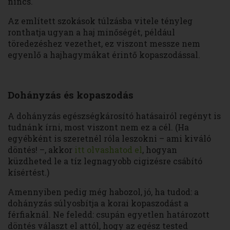
nincs.
Az említett szokások túlzásba vitele tényleg
ronthatja ugyan a haj minőségét, például
töredezéshez vezethet, ez viszont messze nem
egyenlő a hajhagymákat érintő kopaszodással.
Dohányzás és kopaszodás
A dohányzás egészségkárosító hatásairól regényt is
tudnánk írni, most viszont nem ez a cél. (Ha
egyébként is szeretnél róla leszokni – ami kiváló
döntés! –, akkor
itt olvashatod el
, hogyan
küzdheted le a tíz legnagyobb cigizésre csábító
kísértést.)
Amennyiben pedig még habozol, jó, ha tudod: a
dohányzás súlyosbítja a korai kopaszodást a
férfiaknál. Ne feledd: csupán egyetlen határozott
döntés választ el attól, hogy az egész tested