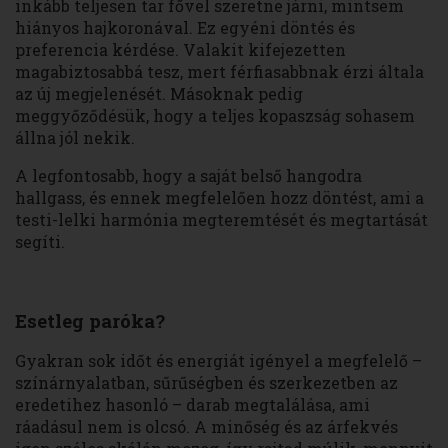
inkább teljesen tar fővel szeretne járni, mintsem
hiányos hajkoronával. Ez egyéni döntés és
preferencia kérdése. Valakit kifejezetten
magabiztosabbá tesz, mert férfiasabbnak érzi általa
az új megjelenését. Másoknak pedig
meggyőződésük, hogy a teljes kopaszság sohasem
állna jól nekik.
A legfontosabb, hogy a saját belső hangodra
hallgass, és ennek megfelelően hozz döntést, ami a
testi-lelki harmónia megteremtését és megtartását
segíti.
Esetleg paróka?
Gyakran sok időt és energiát igényel a megfelelő –
színárnyalatban, sűrűségben és szerkezetben az
eredetihez hasonló – darab megtalálása, ami
ráadásul nem is olcsó. A minőség és az árfekvés