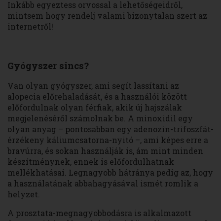
Inkább egyeztess orvossal a lehetőségeidről,
mintsem hogy rendelj valami bizonytalan szert az
internetről!
Gyógyszer sincs?
Van olyan gyógyszer, ami segít lassítani az
alopecia előrehaladását, és a használói között
előfordulnak olyan férfiak, akik új hajszálak
megjelenéséről számolnak be. A minoxidil egy
olyan anyag – pontosabban egy adenozin-trifoszfát-
érzékeny káliumcsatorna-nyitó –, ami képes erre a
bravúrra, és sokan használják is, ám mint minden
készítménynek, ennek is előfordulhatnak
mellékhatásai. Legnagyobb hátránya pedig az, hogy
a használatának abbahagyásával ismét romlik a
helyzet.
A prosztata-megnagyobbodásra is alkalmazott