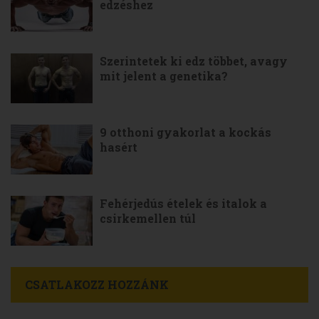
edzéshez
Szerintetek ki edz többet, avagy
mit jelent a genetika?
9 otthoni gyakorlat a kockás
hasért
Fehérjedús ételek és italok a
csirkemellen túl
CSATLAKOZZ HOZZÁNK