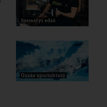
b
Személyi edző
t
Úszás sportoktató