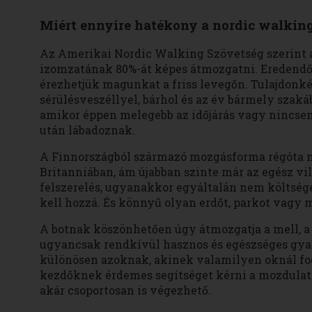
Miért ennyire hatékony a nordic walkin
Az Amerikai Nordic Walking Szövetség szerint a
izomzatának 80%-át képes átmozgatni. Eredendőe
érezhetjük magunkat a friss levegőn. Tulajdonkép
sérülésveszéllyel, bárhol és az év bármely szakáb
amikor éppen melegebb az időjárás vagy nincsen
után lábadoznak.
A Finnországból származó mozgásforma régóta 
Britanniában, ám újabban szinte már az egész vi
felszerelés, ugyanakkor egyáltalán nem költséges
kell hozzá. És könnyű olyan erdőt, parkot vagy m
A botnak köszönhetően úgy átmozgatja a mell, a k
ugyancsak rendkívül hasznos és egészséges gya
különösen azoknak, akinek valamilyen oknál fog
kezdőknek érdemes segítséget kérni a mozdulats
akár csoportosan is végezhető.