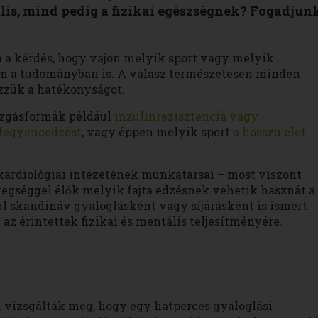
lis, mind pedig a fizikai egészségnek? Fogadjunk
a a kérdés, hogy vajon melyik sport vagy melyik
nem a tudományban is. A válasz természetesen minden
zzük a hatékonyságot.
ozgásformák például
inzulinrezisztencia vagy
fegyencedzést
, vagy éppen melyik sport
a hosszú élet
kardiológiai intézetének munkatársai – most viszont
etegséggel élők melyik fajta edzésnek vehetik hasznát a
ul skandináv gyaloglásként vagy síjárásként is ismert
z érintettek fizikai és mentális teljesítményére.
n vizsgálták meg, hogy egy hatperces gyaloglási