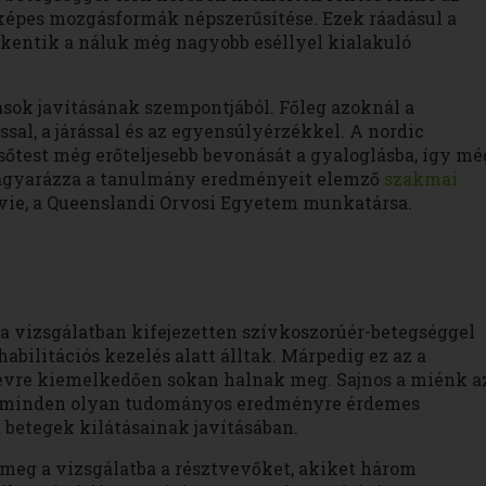
képes mozgásformák népszerűsítése. Ezek ráadásul a
kkentik a náluk még nagyobb eséllyel kialakuló
ások javításának szempontjából. Főleg azoknál a
sal, a járással és az egyensúlyérzékkel. A nordic
sőtest még erőteljesebb bevonását a gyaloglásba, így mé
magyarázza a tanulmány eredményeit elemző
szakmai
vie, a Queenslandi Orvosi Egyetem munkatársa.
 a vizsgálatban kifejezetten szívkoszorúér-betegséggel
abilitációs kezelés alatt álltak. Márpedig ez az a
évre kiemelkedően sokan halnak meg. Sajnos a miénk a
gy minden olyan tudományos eredményre érdemes
 betegek kilátásainak javításában.
 meg a vizsgálatba a résztvevőket, akiket három