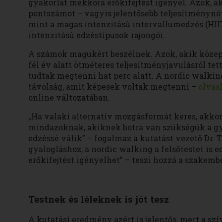
gyakorlat mekkora erőkifejtést igényel. Azok, ak
pontszámot – vagyis jelentősebb teljesítménynöve
mint a magas intenzitású intervallumedzés (HII
intenzitású edzéstípusok rajongói.
A számok magukért beszélnek. Azok, akik közepe
fél év alatt ötméteres teljesítményjavulásról t
tudtak megtenni hat perc alatt. A nordic walki
távolság, amit képesek voltak megtenni –
olvas
online változatában.
„Ha valaki alternatív mozgásformát keres, akko
mindazoknak, akiknek botra van szükségük a gya
edzéssé válik” – fogalmaz a kutatást vezető Dr. 
gyalogláshoz, a nordic walking a felsőtestet is
erőkifejtést igényelhet” – teszi hozzá a szakembe
Testnek és léleknek is jót tesz
A kutatási eredmény azért is jelentős, mert a s