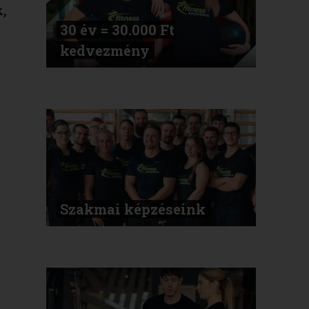
,
30 év = 30.000 Ft
kedvezmény
Szakmai képzéseink