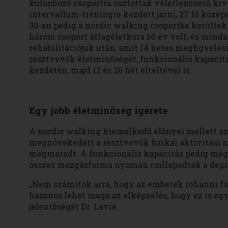
különböző csoportra osztottak véletlenszerű kiv
intervallum-tréningre kezdett járni, 27 fő köze
30-an pedig a nordic walking csoportba kerültek
három csoport átlagéletkora 60 év volt, és mind
rehabilitációjuk után, amit 14 hetes megfigyelés
résztvevők életminőségét, funkcionális kapacitás
kezdetén, majd 12 és 26 hét elteltével is.
Egy jobb életminőség ígérete
A nordic walking kiemelkedő előnyei mellett az i
megnövekedett a résztvevők fizikai aktivitási sz
megmaradt. A funkcionális kapacitás pedig még e
összes mozgásforma nyomán csillapodtak a depre
„Nem számítok arra, hogy az emberek rohanni fo
hasznos lehet maga az elképzelés, hogy ez is egy
jelentőségét Dr. Lavie.