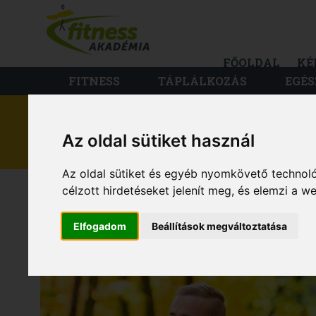
FŐOLDAL
KÉ
FITNESS
TÁPLÁLKOZÁS
EGÉS
Az oldal sütiket használ
EGÉSZSÉG
Az oldal sütiket és egyéb nyomkövető technoló
GONDOLTAD VOLNA
célzott hirdetéseket jelenít meg, és elemzi a 
Elfogadom
Beállítások megváltoztatása
LEGJOBB A SZÍVN