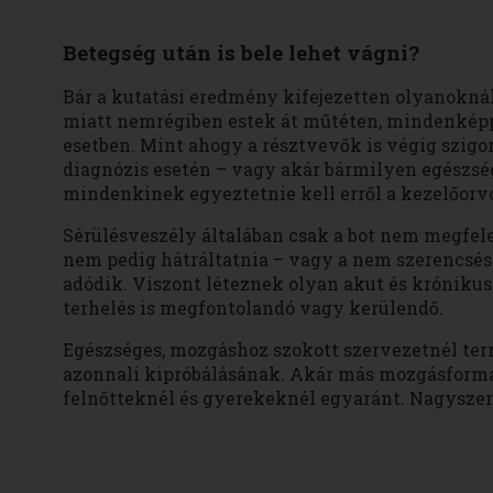
Betegség után is bele lehet vágni?
Bár a kutatási eredmény kifejezetten olyanoknál
miatt nemrégiben estek át műtéten, mindenképp
esetben. Mint ahogy a résztvevők is végig szigorú
diagnózis esetén – vagy akár bármilyen egészs
mindenkinek egyeztetnie kell erről a kezelőorv
Sérülésveszély általában csak a bot nem megfele
nem pedig hátráltatnia – vagy a nem szerencsés 
adódik. Viszont léteznek olyan akut és krónikus
terhelés is megfontolandó vagy kerülendő.
Egészséges, mozgáshoz szokott szervezetnél te
azonnali kipróbálásának. Akár más mozgásformák
felnőtteknél és gyerekeknél egyaránt. Nagyszer