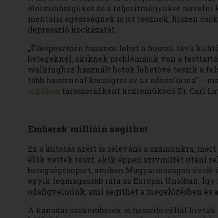
életminőségüket és a teljesítményüket növelni 
mentális egészségnek is jót tesznek, hiszen csö
depresszió kockázatát.
„Elképesztően hasznos lehet a hosszú távú kilát
betegeknél, akiknek problémájuk van a testtartás
walkinghoz használt botok lehetővé teszik a fel
több haszonnal kecsegtet ez az edzésforma” – 
cikkben
társszerzőként közreműködő Dr. Carl La
Emberek millióin segíthet
Ez a kutatás azért is releváns a számunkra, mert
élők vettek részt, akik éppen szívműtét utáni reh
betegségcsoport, amiben Magyarországon évről 
egyik legmagasabb ráta az Európai Unióban. Í
odafigyelnünk, ami segíthet a megelőzésben és a
A kanadai szakemberek is hasonló céllal hívták