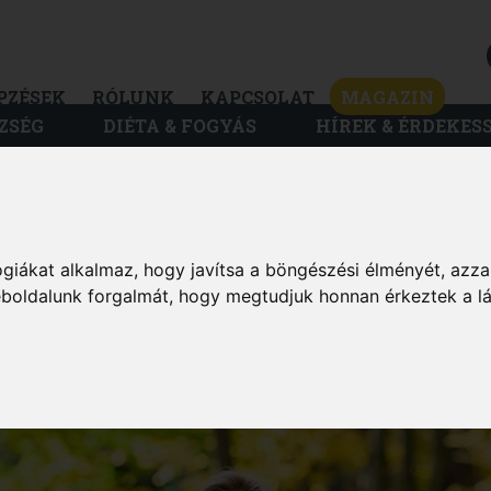
PZÉSEK
RÓLUNK
KAPCSOLAT
MAGAZIN
ZSÉG
DIÉTA & FOGYÁS
HÍREK & ÉRDEKES
MAGAZIN
giákat alkalmaz, hogy javítsa a böngészési élményét, azza
? EZ A SPORT A
weboldalunk forgalmát, hogy megtudjuk honnan érkeztek a l
EK