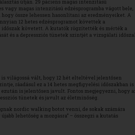
álasztás útján. 29 páciens magas intenzitású
pes vagy magas intenzitású edzésprogramba vágott bele,
, hogy össze lehessen hasonlítani az eredményeiket. A
annyian 12 hetes edzésprogramot követtek a
i időszak követett. A kutatók rögzítették és mérték a
át és a depressziós tünetek szintjét a vizsgálati idősza
s világossá vált, hogy 12 hét elteltével jelentősen
intje, ráadásul ez a 14 hetes megfigyelési időszakban is
zután is jelentősen javult. Fontos megjegyezni, hogy a
ssziós tünetek és javult az életminőség.
gnak nordic walking botot venni, de sokak számára
 újabb lehetőség a mozgásra” – összegzi a kutatás