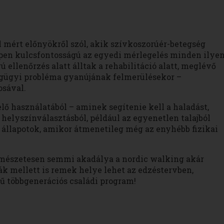
 mért előnyökről szól, akik szívkoszorúér-betegség
en kulcsfontosságú az egyedi mérlegelés minden ilye
 ellenőrzés alatt álltak a rehabilitáció alatt, meglévő
égügyi probléma gyanújának felmerülésekor –
osával.
lő használatából – aminek segítenie kell a haladást,
helyszínválasztásból, például az egyenetlen talajból
 állapotok, amikor átmenetileg még az enyhébb fizikai
rmészetesen semmi akadálya a nordic walking akár
 mellett is remek helye lehet az edzéstervben,
ű többgenerációs családi program!