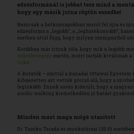
edzésformánál is jobbat tesz mind a mentá
hogy egy másik jutna rögtön eszedbe!
Nemcsak a hétköznapokban merül fel újra és újr
edzésforma a „legjobb”, a „leghatékonyabb”, ha
esetben attól függ, hogy milyen szempontból né
Korábban már írtunk róla, hogy mik a legjobb m
cukorbetegség
esetén, miért tartják kiválónak a
titka
.
A kutatók – ezúttal a kanadai Ottawai Egyetem 
kifejezetten azt vették górcső alá, hogy a szívb
leginkább. Ennek során kiderült, hogy a magyar
nordic walking kiemelkedően jó hatást gyakorol a
Minden mást maga mögé utasított
Dr. Tasuku Terada és munkatársai 130 fő esetébe