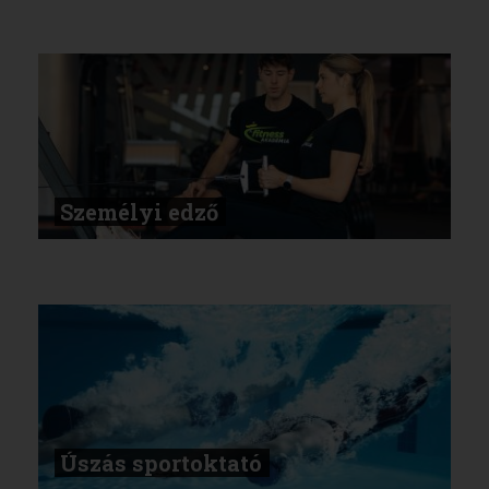
Személyi edző
Úszás sportoktató