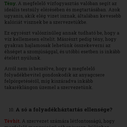
Tény.
A megfelelő vízfogyasztás valóban segít az
ideális testsúly elérésében és megtartásában. Azok
ugyanis, akik elég vizet isznak, általában kevesebb
kalóriát visznek be a szervezetükbe.
Ez egyrészt valószínűleg annak tudható be, hogy a
víz kellemesen eltelít. Másrészt pedig tény, hogy
gyakran hajlamosak lehetünk összekeverni az
éhséget a szomjúsággal, és utóbbi esetben is inkább
ételért nyúlunk.
Arról nem is beszélve, hogy a megfelelő
folyadékbevitel gondoskodik az anyagcsere
felpörgetéséről, míg kiszáradva inkább
takaréklángon üzemel a szervezetünk.
A só a folyadékháztartás ellensége?
Tévhit.
A szervezet számára létfontosságú, hogy