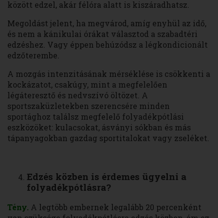
között edzel, akár félóra alatt is kiszáradhatsz.
Megoldást jelent, ha megvárod, amíg enyhül az idő,
és nem a kánikulai órákat választod a szabadtéri
edzéshez. Vagy éppen behúzódsz a légkondicionált
edzőterembe.
A mozgás intenzitásának mérséklése is csökkenti a
kockázatot, csakúgy, mint a megfelelően
légáteresztő és nedvszívó öltözet. A
sportszaküzletekben szerencsére minden
sportághoz találsz megfelelő folyadékpótlási
eszközöket: kulacsokat, ásványi sókban és más
tápanyagokban gazdag sportitalokat vagy zseléket.
Edzés közben is érdemes ügyelni a
folyadékpótlásra?
Tény.
A legtöbb embernek legalább 20 percenként
van szüksége folyadékpótlásra edzés közben, ám ez