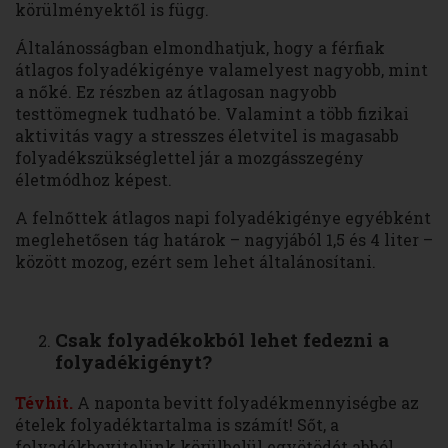
körülményektől is függ.
Általánosságban elmondhatjuk, hogy a férfiak
átlagos folyadékigénye valamelyest nagyobb, mint
a nőké. Ez részben az átlagosan nagyobb
testtömegnek tudható be. Valamint a több fizikai
aktivitás vagy a stresszes életvitel is magasabb
folyadékszükséglettel jár a mozgásszegény
életmódhoz képest.
A felnőttek átlagos napi folyadékigénye egyébként
meglehetősen tág határok – nagyjából 1,5 és 4 liter –
között mozog, ezért sem lehet általánosítani.
Csak folyadékokból lehet fedezni a
folyadékigényt?
Tévhit.
A naponta bevitt folyadékmennyiségbe az
ételek folyadéktartalma is számít! Sőt, a
folyadékbevitelünk körülbelül egyötödét abból