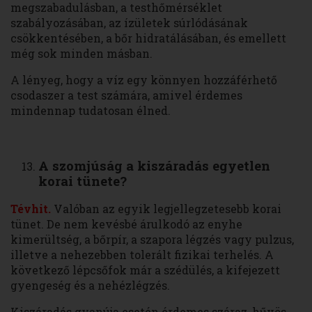
megszabadulásban, a testhőmérséklet
szabályozásában, az ízületek súrlódásának
csökkentésében, a bőr hidratálásában, és emellett
még sok minden másban.
A lényeg, hogy a víz egy könnyen hozzáférhető
csodaszer a test számára, amivel érdemes
mindennap tudatosan élned.
A szomjúság a kiszáradás egyetlen
korai tünete?
Tévhit.
Valóban az egyik legjellegzetesebb korai
tünet. De nem kevésbé árulkodó az enyhe
kimerültség, a bőrpír, a szapora légzés vagy pulzus,
illetve a nehezebben tolerált fizikai terhelés. A
következő lépcsőfok már a szédülés, a kifejezett
gyengeség és a nehézlégzés.
Kiszáradás gyanúja esetén érdemes száraz, hűvös