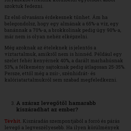
szoktuk fedezni.
Ez első olvasásra érdekesnek tűnhet. Ám ha
belegondolsz, hogy egy almának a 65%-a víz, egy
banánnak a 70%-a, a brokkolinak pedig úgy 90%-a,
már nem is olyan nehéz elképzelni.
Még azoknak az ételeknek is jelentős a
víztartalmuk, amikről nem is hinnéd. Például egy
szelet fehér kenyérnek 40%, a darált marhahúsnak
53%, a félkemény sajtoknak pedig átlagosan 25-35%.
Persze, ettől még a zsír-, szénhidrát- és
kalóriatartalmukról sem szabad megfeledkezni.
A száraz levegőtől hamarabb
kiszáradhat az ember
?
Tévhit.
Kiszáradás szempontjából a forró és párás
levegő a legveszélyesebb. Ha ilyen körülmények