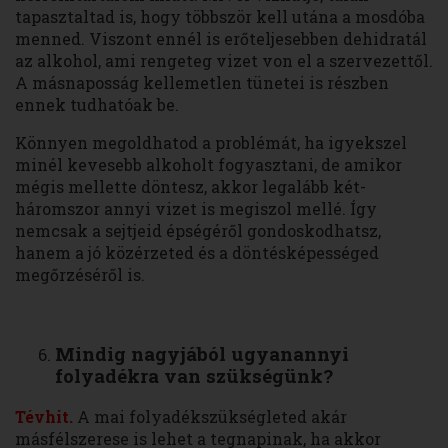
tapasztaltad is, hogy többször kell utána a mosdóba
menned. Viszont ennél is erőteljesebben dehidratál
az alkohol, ami rengeteg vizet von el a szervezettől.
A másnaposság kellemetlen tünetei is részben
ennek tudhatóak be.
Könnyen megoldhatod a problémát, ha igyekszel
minél kevesebb alkoholt fogyasztani, de amikor
mégis mellette döntesz, akkor legalább két-
háromszor annyi vizet is megiszol mellé. Így
nemcsak a sejtjeid épségéről gondoskodhatsz,
hanem a jó közérzeted és a döntésképességed
megőrzéséről is.
Mindig nagyjából ugyanannyi
folyadékra van szükségünk?
Tévhit.
A mai folyadékszükségleted akár
másfélszerese is lehet a tegnapinak, ha akkor