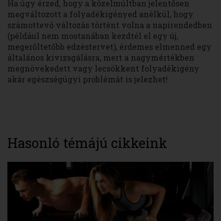
Ha úgy érzed, hogy a közelmúltban jelentősen
megváltozott a folyadékigényed anélkül, hogy
számottevő változás történt volna a napirendedben
(például nem mostanában kezdtél el egy új,
megerőltetőbb edzéstervet), érdemes elmenned egy
általános kivizsgálásra, mert a nagymértékben
megnövekedett vagy lecsökkent folyadékigény
akár egészségügyi problémát is jelezhet!
Hasonló témájú cikkeink