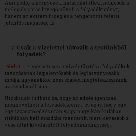
Ami pedig a környezeti hatásokat illeti, nemcsak a
meleg és párás levegő növeli a folyadékigényt,
hanem az extrém hideg és a tengerszint feletti
jelentős magasság is.
Csak a vizelettel távozik a testünkből
folyadék?
Tévhit.
Természetesen a vizeletürítés a folyadékok
távozásának legjelentősebb és leglátványosabb
módja, ugyanakkor nem szabad megfeledkeznünk
az izzadásról sem.
Utóbbinak tudható be, hogy az edzés igencsak
megnövelheti a folyadékigényt, és az is, hogy egy-
egy izzasztó edzés után vagy nagy kánikulában
ritkábban kell mosdóba mennünk, mert kevesebb a
vese által kiválasztott folyadékmennyiség.