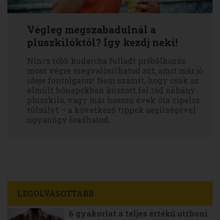
Végleg megszabadulnál a
pluszkilóktól? Így kezdj neki!
Nincs több kudarcba fulladt próbálkozás:
most végre megvalósíthatod azt, amit már jó
ideje fontolgatsz! Nem számít, hogy csak az
elmúlt hónapokban kúszott fel rád néhány
pluszkiló, vagy már hosszú évek óta cipelsz
túlsúlyt – a következő tippek segítségével
ugyanúgy leadhatod.
LEGOLVASOTTABB
6 gyakorlat a teljes értékű otthoni