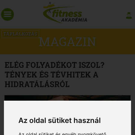
TÁPLÁLKOZÁS
MAGAZIN
ELÉG FOLYADÉKOT ISZOL?
TÉNYEK ÉS TÉVHITEK A
HIDRATÁLÁSRÓL
Az oldal sütiket használ
Az oldal sütiket és egyéb nyomkövető