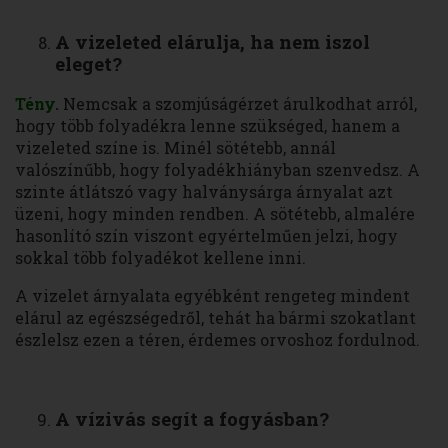
A vizeleted elárulja, ha nem iszol
eleget?
Tény.
Nemcsak a szomjúságérzet árulkodhat arról,
hogy több folyadékra lenne szükséged, hanem a
vizeleted színe is. Minél sötétebb, annál
valószínűbb, hogy folyadékhiányban szenvedsz. A
szinte átlátszó vagy halványsárga árnyalat azt
üzeni, hogy minden rendben. A sötétebb, almalére
hasonlító szín viszont egyértelműen jelzi, hogy
sokkal több folyadékot kellene inni.
A vizelet árnyalata egyébként rengeteg mindent
elárul az egészségedről, tehát ha bármi szokatlant
észlelsz ezen a téren, érdemes orvoshoz fordulnod.
A vízivás segít a fogyásban?