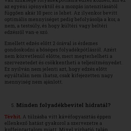
az egyéni igényektől és a mozgás intenzitásától
függően akár 10 perc is lehet. Az ilyenkor bevitt
optimális mennyiséget pedig befolyásolja a kor, a
nem, a testsúly, és hogy kültéri vagy beltéri
edzésről van-e szó.
Emellett edzés előtt 2 órával is érdemes
gondoskodni a bőséges folyadékpótlásról. Azért
nem közvetlenül előtte, mert megterhelheti a
szervezetedet és csökkentheti a teljesítményedet.
Ez nyilván nem jelenti azt, hogy edzés előtt
egyáltalán nem ihatsz, csak kifejezetten nagy
mennyiség nem ajánlott.
Minden folyadékbevitel hidratál?
Tévhit.
A túlzásba vitt kávéfogyasztás éppen
ellenkező hatást gyakorol a szervezetre a
koffeintartalom miatt. Mivel vízhatjó, talán