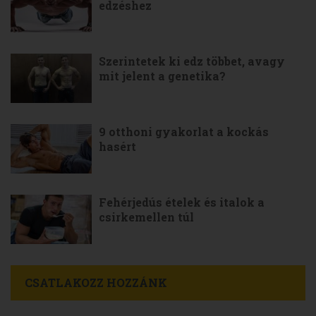
edzéshez
Szerintetek ki edz többet, avagy
mit jelent a genetika?
9 otthoni gyakorlat a kockás
hasért
Fehérjedús ételek és italok a
csirkemellen túl
CSATLAKOZZ HOZZÁNK