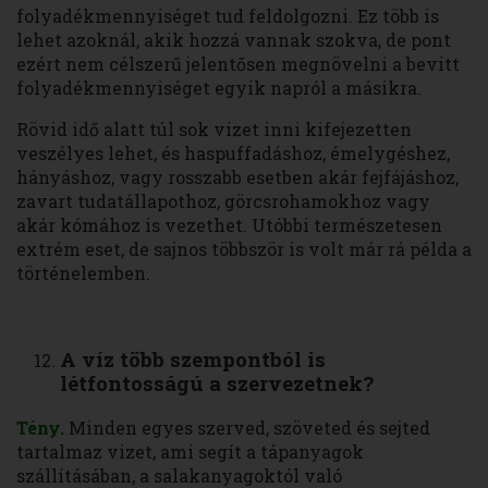
folyadékmennyiséget tud feldolgozni. Ez több is
lehet azoknál, akik hozzá vannak szokva, de pont
ezért nem célszerű jelentősen megnövelni a bevitt
folyadékmennyiséget egyik napról a másikra.
Rövid idő alatt túl sok vizet inni kifejezetten
veszélyes lehet, és haspuffadáshoz, émelygéshez,
hányáshoz, vagy rosszabb esetben akár fejfájáshoz,
zavart tudatállapothoz, görcsrohamokhoz vagy
akár kómához is vezethet. Utóbbi természetesen
extrém eset, de sajnos többször is volt már rá példa a
történelemben.
A víz több szempontból is
létfontosságú a szervezetnek?
Tény.
Minden egyes szerved, szöveted és sejted
tartalmaz vizet, ami segít a tápanyagok
szállításában, a salakanyagoktól való