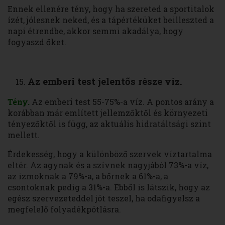
Ennek ellenére tény, hogy ha szereted a sportitalok
ízét, jólesnek neked, és a tápértéküket beilleszted a
napi étrendbe, akkor semmi akadálya, hogy
fogyaszd őket.
Az emberi test jelentős része víz.
Tény.
Az emberi test 55-75%-a víz. A pontos arány a
korábban már említett jellemzőktől és környezeti
tényezőktől is függ, az aktuális hidratáltsági szint
mellett.
Érdekesség, hogy a különböző szervek víztartalma
eltér. Az agynak és a szívnek nagyjából 73%-a víz,
az izmoknak a 79%-a, a bőrnek a 61%-a, a
csontoknak pedig a 31%-a. Ebből is látszik, hogy az
egész szervezeteddel jót teszel, ha odafigyelsz a
megfelelő folyadékpótlásra.