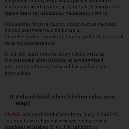
megfelelő mennyiségű sóhoz jusson, különben
leállnának az alapvető sejtfunkciók. A sportitalok
éppen ezért tartalmaznak valamennyi sót is.
Más kérdés, hogy a túlzott sófogyasztás valóban
káros a szervezetre, s nemcsak a
folyadékháztartásnak árt, hanem például a szívnek
és az érrendszernek is.
A legjobb, amit tehetsz, hogy odafigyelsz az
élelmiszerek sótartalmára, az ásványvized
nátriumtartalmára, és ésszel használod a sót a
konyhában.
Folyadékból edzés közben soha nem
elég?
Tévhit.
Sajnos előfordulhat olyan, hogy valaki túl
sok vizet iszik. Egy egészséges ember veséje
óránként általában 20 és 1000 ml közötti