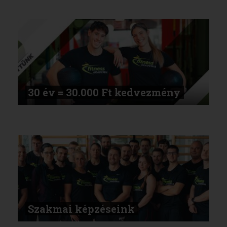
30 év = 30.000 Ft kedvezmény
Szakmai képzéseink