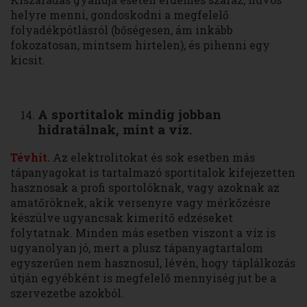
helyre menni, gondoskodni a megfelelő
folyadékpótlásról (bőségesen, ám inkább
fokozatosan, mintsem hirtelen), és pihenni egy
kicsit.
A sportitalok mindig jobban
hidratálnak, mint a víz.
Tévhit.
Az elektrolitokat és sok esetben más
tápanyagokat is tartalmazó sportitalok kifejezetten
hasznosak a profi sportolóknak, vagy azoknak az
amatőröknek, akik versenyre vagy mérkőzésre
készülve ugyancsak kimerítő edzéseket
folytatnak. Minden más esetben viszont a víz is
ugyanolyan jó, mert a plusz tápanyagtartalom
egyszerűen nem hasznosul, lévén, hogy táplálkozás
útján egyébként is megfelelő mennyiség jut be a
szervezetbe azokból.