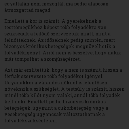
egyáltalán nem mozogtál, ma pedig alaposan
átmozgattad magad.
Emellett a kor is számít. A gyerekeknek a
testtömegükhöz képest több folyadékra van
szükségük a fejlődő szervezetük miatt, mint a
felnőtteknek. Az időseknek pedig szintén, mert
bizonyos krónikus betegségek megnövelhetik a
folyadékigényt. Arról nem is beszélve, hogy náluk
már tompulhat a szomjúságérzet.
Azt már említettük, hogy a nem is számít, hiszen a
férfiak szervezete több folyadékot igényel.
Ugyanakkor a várandós nőknél is jelentősen
növekszik a szükséglet. A testsúly is számít, hiszen
minél több kilót nyom valaki, annál több folyadék
kell neki. Emellett pedig bizonyos krónikus
betegségek, úgymint a cukorbetegség vagy a
vesebetegség ugyancsak változtathatnak a
folyadékszükségleten.