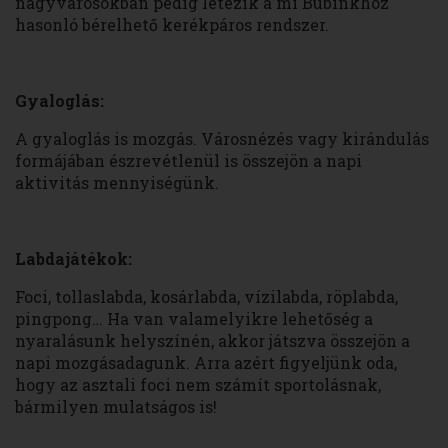
nagyvárosokban pedig létezik a mi Bubinkhoz
hasonló bérelhető kerékpáros rendszer.
Gyaloglás:
A gyaloglás is mozgás. Városnézés vagy kirándulás
formájában észrevétlenül is összejön a napi
aktivitás mennyiségünk.
Labdajátékok:
Foci, tollaslabda, kosárlabda, vízilabda, röplabda,
pingpong… Ha van valamelyikre lehetőség a
nyaralásunk helyszínén, akkor játszva összejön a
napi mozgásadagunk. Arra azért figyeljünk oda,
hogy az asztali foci nem számít sportolásnak,
bármilyen mulatságos is!