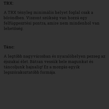
TRX:
A TRX tényleg minimális helyet foglal csak a
bőröndben. Viszont szükség van hozzá egy
felfüggesztési pontra, amire nem mindenhol van
lehetőség.
Tánc:
A legtöbb nagyvárosban és nyaralóhelyen pezseg az
éjszakai élet. Bátran vessük bele magunkat és
táncoljunk hajnalig! Ez a mozgás egyik
legszórakoztatóbb formája.