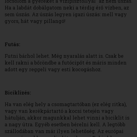
locsolom a gyereket a vízipisztollyal” az nem úszás.
Ha a labdát dobálgatom neki a térdig érő vízben, az
sem úszás. Az úszás legyen igazi úszás: mell vagy
gyors, hát vagy pillangó!
Futás:
Futni bárhol lehet. Még nyaralás alatt is. Csak be
kell rakni a bőröndbe a futócipőt és máris minden
adott egy reggeli vagy esti kocogáshoz.
Biciklizés:
Ha van elég hely a csomagtartóban (ez elég ritka),
vagy van kerékpártartó a kocsi tetején vagy
hátulján, akkor magunkkal lehet vinni a biciklit is
a nagy útra. Egyéb esetben bérelni kell. A legtöbb
szállodában van már ilyen lehetőség. Az európai