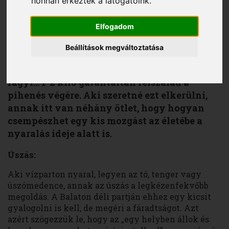
honnan érkeztek a látogatóink.
Elfogadom
Garai Judit
2015. július 22.
Beállítások megváltoztatása
Nyaralás alatt pihenni szeretünk. És persze
finomakat enni. Lángos, palacsinta, pizza,
fagyi… 1-2 kiló garantáltan felszalad a
pihenés végére. Aki szeretné ezt elkerülni,
annak itt van néhány ötlet, hogy hogyan
csempészhet egy kis mozgást az életébe a
nyaralás ideje alatt is.
Úszás:
Aki vízparton nyaral, legyen az tó, tenger vagy
úszómedence, annak az úszás a legkézenfekvőbb
megoldás. A Balaton déli partján ehhez egy kicsit
gyalogolni is kell, de megéri a fáradtságot. Azt
azért szögezzük le, hogy az „egy helyben állok és