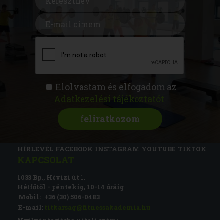
Elolvastam és elfogadom az
Adatkezelési tájékoztatót
.
FITNESS AKADÉMIA
KÉPZÉSEK
RÓLUNK
MAGAZIN
CSATLAKOZZ
HÍRLEVÉL
FACEBOOK
INSTAGRAM
YOUTUBE
TIKTOK
KAPCSOLAT
1033 Bp., Hévízi út 1.
Hétfőtől - péntekig, 10-14 óráig
Mobil:
+36 (30) 506-0483
E-mail:
titkarsag@fitnessakademia.hu