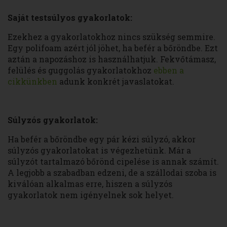
Saját testsúlyos gyakorlatok:
Ezekhez a gyakorlatokhoz nincs szükség semmire.
Egy polifoam azért jól jöhet, ha befér a bőröndbe. Ezt
aztán a napozáshoz is használhatjuk. Fekvőtámasz,
felülés és guggolás gyakorlatokhoz
ebben a
cikkünkben
adunk konkrét javaslatokat.
Súlyzós gyakorlatok:
Ha befér a bőröndbe egy pár kézi súlyzó, akkor
súlyzós gyakorlatokat is végezhetünk. Már a
súlyzót tartalmazó bőrönd cipelése is annak számít.
A legjobb a szabadban edzeni, de a szállodai szoba is
kiválóan alkalmas erre, hiszen a súlyzós
gyakorlatok nem igényelnek sok helyet.