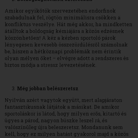
Amikor egyikőtök szervezetében endorfinok
szabadulnak fel, rögtön minimálisra csökken a
konfliktus veszélye. Hát még akkor, ha mindketten
átálltok a boldogság kémiájára a közös edzésnek
köszönhetően! A kéz a kézben sportoló párok
lényegesen kevesebb összezördülésről számolnak
be, hiszen a hétköznapi problémák nem érintik
olyan mélyen őket – elvégre adott a rendszeres és
biztos módja a stressz levezetésének.
Még jobban belészeretsz
Nyilván azért vagytok együtt, mert alapjáraton
fantasztikusnak látjátok a másikat. De amikor
sportoláskor is látod, hogy milyen erős, kitartó és
ügyes a párod, nagyon büszke leszel rá, és
valószínűleg újra beleszeretsz. Mondanunk sem
kell, hogy ez milyen hatást gyakorol majd a közös