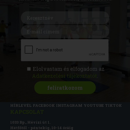
Elolvastam és elfogadom az
Adatkezelési tájékoztatót
.
FITNESS AKADÉMIA
KÉPZÉSEK
RÓLUNK
MAGAZIN
CSATLAKOZZ
HÍRLEVÉL
FACEBOOK
INSTAGRAM
YOUTUBE
TIKTOK
KAPCSOLAT
1033 Bp., Hévízi út 1.
Hétfőtől - péntekig, 10-14 óráig