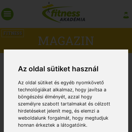
FITNESS
MAGAZIN
5 OK, AMIÉRT JÓ, HA EGYÜTT
Az oldal sütiket használ
EDZEL A PÁRODDAL
Az oldal sütiket és egyéb nyomkövető
technológiákat alkalmaz, hogy javítsa a
böngészési élményét, azzal hogy
személyre szabott tartalmakat és célzott
hirdetéseket jelenít meg, és elemzi a
weboldalunk forgalmát, hogy megtudjuk
honnan érkeztek a látogatóink.